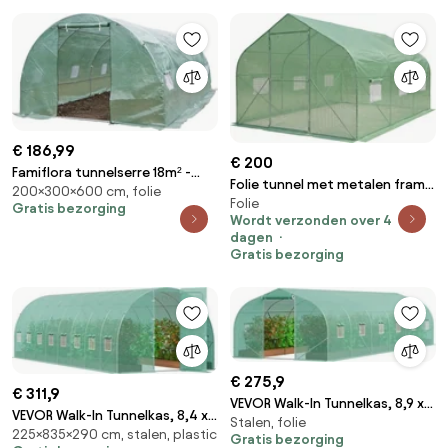
€ 186,99
€ 200
Famiflora tunnelserre 18m² -
Folie tunnel met metalen frame
200×300×600 cm, folie
300x600x200cm - groen
Folie
3x4,5m Garden Point groen
Gratis bezorging
Wordt verzonden over 4
met 2 paar deuren
dagen
Gratis bezorging
€ 275,9
€ 311,9
VEVOR Walk-In Tunnelkas, 8,9 x
VEVOR Walk-In Tunnelkas, 8,4 x
Stalen, folie
3,1 x 2,0 m Polytunnelkas,
225×835×290 cm, stalen, plastic
2,9 x 2,2 m Polytunnelkas,
Gratis bezorging
plantenkas met schuin dak,