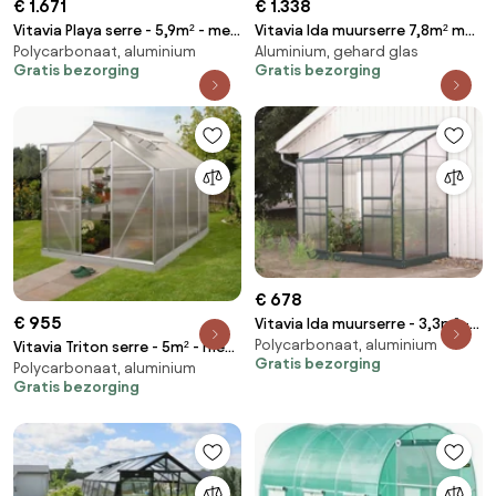
€ 1.671
€ 1.338
Vitavia Playa serre - 5,9m² - met
Vitavia Ida muurserre 7,8m² met
Polycarbonaat, aluminium
Aluminium, gehard glas
6 mm polycarbonaat -
veiligheidsglas - Aluminium -
Gratis bezorging
Gratis bezorging
Aluminium
Met dubbele schuifdeur (B120
cm) en fundering
€ 678
€ 955
Vitavia Ida muurserre - 3,3m² -
Polycarbonaat, aluminium
met 4 mm polycarbonaat -
Vitavia Triton serre - 5m² - met
Gratis bezorging
Donkergroen
Polycarbonaat, aluminium
4 mm polycarbonaat -
Gratis bezorging
Aluminium