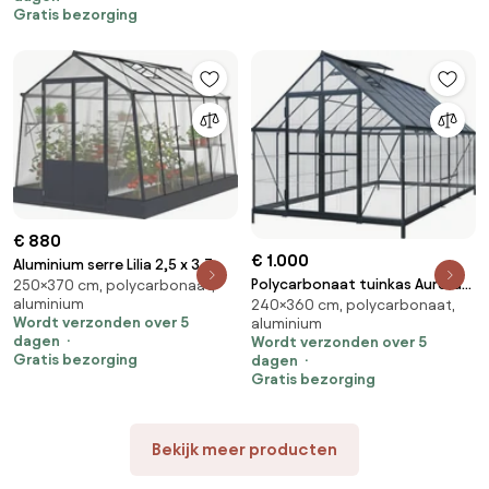
Gratis bezorging
€ 880
€ 1.000
Aluminium serre Lilia 2,5 x 3,7 m
Polycarbonaat tuinkas Aurora
250×370 cm, polycarbonaat,
CoverTech antraciet
aluminium
240×360 cm, polycarbonaat,
2,4 x 3,6 m CoverTech zwart
Wordt verzonden over 5
aluminium
dagen
Wordt verzonden over 5
Gratis bezorging
dagen
Gratis bezorging
Bekijk meer producten