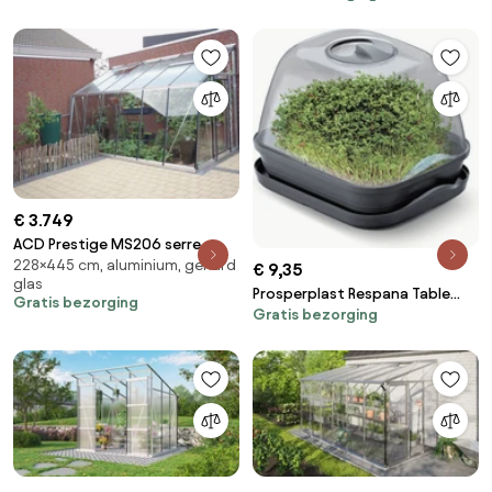
€ 3.749
ACD Prestige MS206 serre -
228×445 cm, aluminium, gehard
2,28m x 4,45m - Aluminium
€ 9,35
glas
Prosperplast Respana Table
Gratis bezorging
Gratis bezorging
Greenhouse - Kweekbak met
deksel - 25,7 x 19,6 cm -
Antraciet