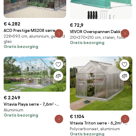
€ 4.282
€ 72,9
ACD Prestige MS208 serre -
VEVOR Overspannen Dakkas,
228×593 cm, aluminium, gehard
2,28m x 5,93m - Aluminium
210×370×210 cm, stalen, folie
3,7x2,1x2,1m Foliekas,
glas
Gratis bezorging
Gegalvaniseerd Stalen Frame
Gratis bezorging
en PE Dekzeil Kastunnel,
Waterdicht UV-bestendig
Tomatenkas, Inlooptunnelkas
voor het Kweken van
Groentenbloemen, Groen
€ 2.249
Vitavia Playa serre - 7,6m² -
Aluminium
Aluminium
Gratis bezorging
€ 1.104
Vitavia Triton serre - 6,2m² -
Polycarbonaat, aluminium
met 4 mm polycarbonaat -
Gratis bezorging
Aluminium