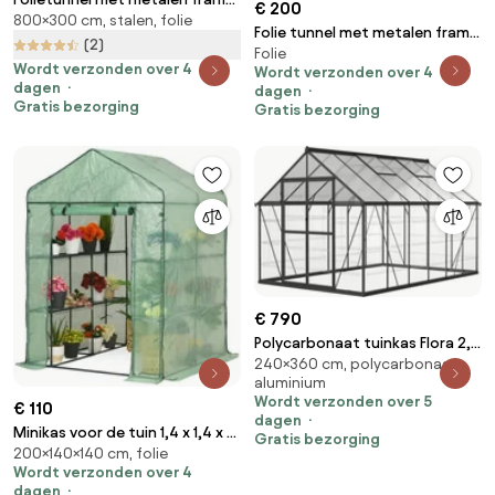
€ 200
800×300 cm, stalen, folie
3x8m Garden Point groen met
Folie tunnel met metalen frame
deur
(2)
Folie
3x4,5m Garden Point groen
Wordt verzonden over 4
Wordt verzonden over 4
met 2 paar deuren
dagen
dagen
Gratis bezorging
Gratis bezorging
€ 790
Polycarbonaat tuinkas Flora 2,4
240×360 cm, polycarbonaat,
x 3,6 m CoverTech zwart
aluminium
Wordt verzonden over 5
€ 110
dagen
Minikas voor de tuin 1,4 x 1,4 x 2
Gratis bezorging
200×140×140 cm, folie
Tuinpunt groen
Wordt verzonden over 4
dagen