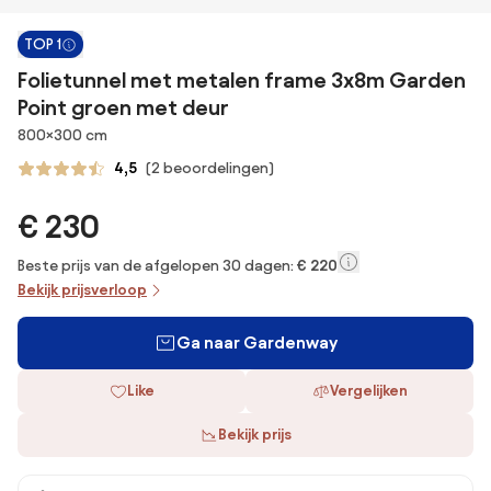
TOP 1
Folietunnel met metalen frame 3x8m Garden
Point groen met deur
Afmetingen
800×300 cm
4,5
(2 beoordelingen)
€ 230
Beste prijs van de afgelopen 30 dagen:
€ 220
Bekijk prijsverloop
Ga naar Gardenway
Like
Vergelijken
Bekijk prijs