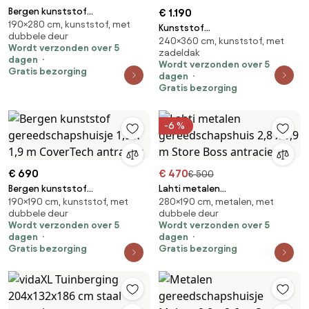
Bergen kunststof
€ 1.190
190×280 cm, kunststof, met
gereedschapshuisje 1,9 x 2,8 m
Kunststof
dubbele deur
CoverTech antraciet
240×360 cm, kunststof, met
gereedschapsschuurtje Bergen
Wordt verzonden over 5
zadeldak
2,4 x 3,6 m CoverTech
dagen
Wordt verzonden over 5
antraciet
Gratis bezorging
dagen
Gratis bezorging
-6 %
€ 690
€ 470
€ 500
Bergen kunststof
Lahti metalen
190×190 cm, kunststof, met
280×190 cm, metalen, met
gereedschapshuisje 1,9 x 1,9 m
gereedschapshuis 2,8 x 1,9 m
dubbele deur
dubbele deur
CoverTech antraciet
Store Boss antraciet
Wordt verzonden over 5
Wordt verzonden over 5
dagen
dagen
Gratis bezorging
Gratis bezorging