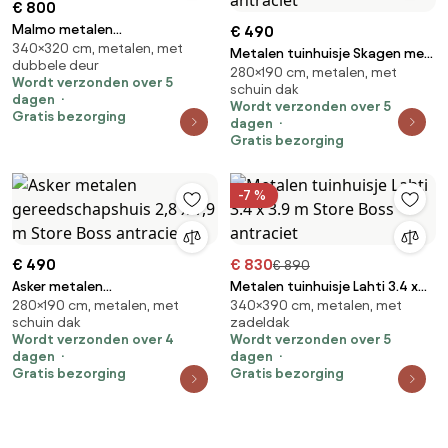
€ 800
Malmo metalen
€ 490
340×320 cm, metalen, met
gereedschapshuis 3,4 x 3,2 m
Metalen tuinhuisje Skagen met
dubbele deur
Store Boss antraciet
280×190 cm, metalen, met
houtopslag 2.8 x 1.9 m Store
Wordt verzonden over 5
schuin dak
Boss antraciet
dagen
Wordt verzonden over 5
Gratis bezorging
dagen
Gratis bezorging
-7 %
€ 490
€ 830
€ 890
Asker metalen
Metalen tuinhuisje Lahti 3.4 x
280×190 cm, metalen, met
340×390 cm, metalen, met
gereedschapshuis 2,8 x 1,9 m
3.9 m Store Boss antraciet
schuin dak
zadeldak
Store Boss antraciet
Wordt verzonden over 4
Wordt verzonden over 5
dagen
dagen
Gratis bezorging
Gratis bezorging