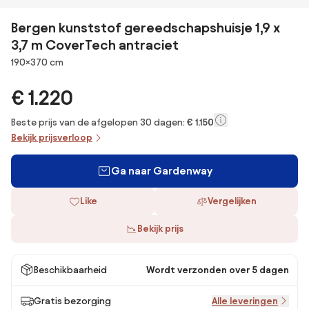
Bergen kunststof gereedschapshuisje 1,9 x
3,7 m CoverTech antraciet
Afmetingen
190×370 cm
€ 1.220
Beste prijs van de afgelopen 30 dagen:
€ 1.150
Bekijk prijsverloop
Ga naar Gardenway
Like
Vergelijken
Bekijk prijs
Beschikbaarheid
Wordt verzonden over 5 dagen
Gratis bezorging
Alle leveringen