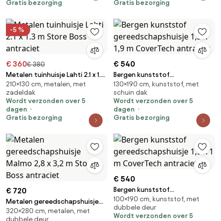
Gratis bezorging
Gratis bezorging
-5 %
€ 360
€ 540
€ 380
Metalen tuinhuisje Lahti 2.1 x 1.3
Bergen kunststof
210×130 cm, metalen, met
130×190 cm, kunststof, met
m Store Boss antraciet
gereedschapshuisje 1,3 x 1,9 m
zadeldak
schuin dak
CoverTech antraciet
Wordt verzonden over 5
Wordt verzonden over 5
dagen
dagen
Gratis bezorging
Gratis bezorging
€ 540
Bergen kunststof
€ 720
100×190 cm, kunststof, met
gereedschapshuisje 1,9 x 1 m
Metalen gereedschapshuisje
dubbele deur
CoverTech antraciet
320×280 cm, metalen, met
Malmo 2,8 x 3,2 m Store Boss
Wordt verzonden over 5
dubbele deur