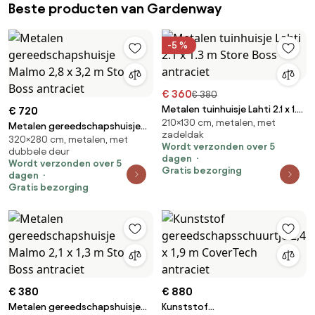
Beste producten van Gardenway
-5 %
€ 360
€ 380
Metalen tuinhuisje Lahti 2.1 x 1.3
€ 720
210×130 cm, metalen, met
m Store Boss antraciet
Metalen gereedschapshuisje
zadeldak
320×280 cm, metalen, met
Malmo 2,8 x 3,2 m Store Boss
Wordt verzonden over 5
dubbele deur
antraciet
dagen
Wordt verzonden over 5
Gratis bezorging
dagen
Gratis bezorging
€ 380
€ 880
Metalen gereedschapshuisje
Kunststof