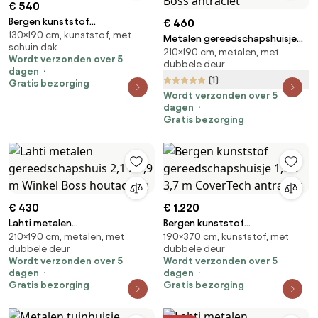
€ 540
Bergen kunststof
€ 460
130×190 cm, kunststof, met
gereedschapshuisje 1,3 x 1,9 m
Metalen gereedschapshuisje
schuin dak
CoverTech antraciet
210×190 cm, metalen, met
Malmo 2,1 x 1,9 m Store Boss
Wordt verzonden over 5
dubbele deur
antraciet
dagen
(1)
Gratis bezorging
Wordt verzonden over 5
dagen
Gratis bezorging
€ 430
€ 1.220
Lahti metalen
Bergen kunststof
210×190 cm, metalen, met
190×370 cm, kunststof, met
gereedschapshuis 2,1 x 1,9 m
gereedschapshuisje 1,9 x 3,7 m
dubbele deur
dubbele deur
Winkel Boss houtachtig
CoverTech antraciet
Wordt verzonden over 5
Wordt verzonden over 5
dagen
dagen
Gratis bezorging
Gratis bezorging