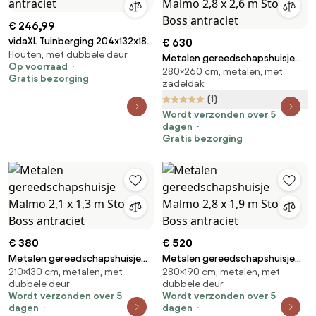
€ 246,99
vidaXL Tuinberging 204x132x186
€ 630
Houten, met dubbele deur
cm staal antraciet
Metalen gereedschapshuisje
Op voorraad
280×260 cm, metalen, met
Malmo 2,8 x 2,6 m Store Boss
Gratis bezorging
zadeldak
antraciet
(1)
Wordt verzonden over 5
dagen
Gratis bezorging
€ 380
€ 520
Metalen gereedschapshuisje
Metalen gereedschapshuisje
210×130 cm, metalen, met
280×190 cm, metalen, met
Malmo 2,1 x 1,3 m Store Boss
Malmo 2,8 x 1,9 m Store Boss
dubbele deur
dubbele deur
antraciet
antraciet
Wordt verzonden over 5
Wordt verzonden over 5
dagen
dagen