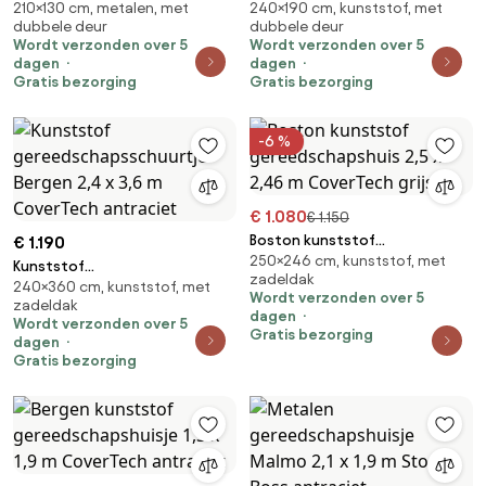
210×130 cm, metalen, met
240×190 cm, kunststof, met
Malmo 2,1 x 1,3 m Store Boss
gereedschapsschuurtje 2,4 x
dubbele deur
dubbele deur
antraciet
1,9 m CoverTech antraciet
Wordt verzonden over 5
Wordt verzonden over 5
dagen
dagen
Gratis bezorging
Gratis bezorging
-6 %
€ 1.080
€ 1.150
Boston kunststof
€ 1.190
250×246 cm, kunststof, met
gereedschapshuis 2,5 x 2,46 m
Kunststof
zadeldak
CoverTech grijs
240×360 cm, kunststof, met
gereedschapsschuurtje Bergen
Wordt verzonden over 5
zadeldak
2,4 x 3,6 m CoverTech
dagen
Wordt verzonden over 5
antraciet
Gratis bezorging
dagen
Gratis bezorging