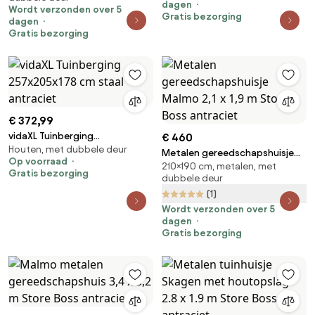
antraciet
dagen
Wordt verzonden over 5
Gratis bezorging
dagen
Gratis bezorging
€ 372,99
vidaXL Tuinberging
€ 460
Houten, met dubbele deur
257x205x178 cm staal
Metalen gereedschapshuisje
Op voorraad
antraciet
210×190 cm, metalen, met
Malmo 2,1 x 1,9 m Store Boss
Gratis bezorging
dubbele deur
antraciet
(1)
Wordt verzonden over 5
dagen
Gratis bezorging