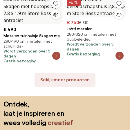
-6 %
€ 760
€ 810
Lahti metalen
€ 490
280×320 cm, metalen, met
gereedschapshuis 2,8 x 3,2 m
Metalen tuinhuisje Skagen met
dubbele deur
Store Boss antraciet
280×190 cm, metalen, met
houtopslag 2.8 x 1.9 m Store
Wordt verzonden over 5
schuin dak
Boss antraciet
dagen
Wordt verzonden over 5
Gratis bezorging
dagen
Gratis bezorging
Bekijk meer producten
Sla de voettekst over, ga naar het begin van de pagina
Ontdek,
laat je inspireren en
wees volledig
creatief