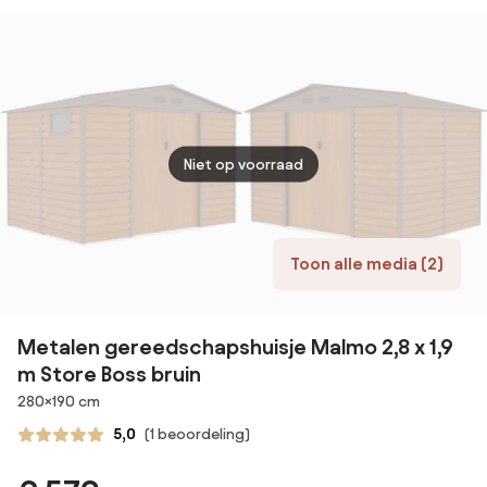
houtachtig
woodlike
houtachtig
hout
Niet op voorraad
Toon alle media (2)
Metalen gereedschapshuisje Malmo 2,8 x 1,9
m Store Boss bruin
Afmetingen
280×190 cm
5,0
(1 beoordeling)