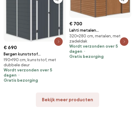
€ 700
Lahti metalen
320×280 cm, metalen, met
gereedschapshuis 2,8 x 3,2 m
zadeldak
Winkel Boss houtachtig
Wordt verzonden over 5
€ 690
dagen
Bergen kunststof
Gratis bezorging
190×190 cm, kunststof, met
gereedschapshuisje 1,9 x 1,9 m
dubbele deur
CoverTech antraciet
Wordt verzonden over 5
dagen
Gratis bezorging
Bekijk meer producten