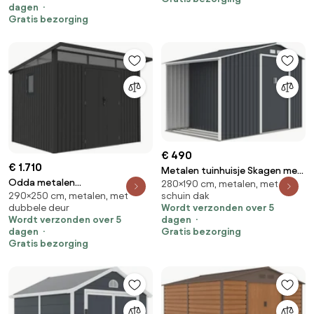
dagen
Gratis bezorging
€ 490
€ 1.710
Metalen tuinhuisje Skagen met
Odda metalen
280×190 cm, metalen, met
houtopslag 2.8 x 1.9 m Store
schuin dak
290×250 cm, metalen, met
gereedschapshuisje met vloer
Boss antraciet
Wordt verzonden over 5
dubbele deur
2,9 x 2,5 m CoverTech antraciet
dagen
Wordt verzonden over 5
Gratis bezorging
dagen
Gratis bezorging