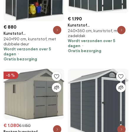
€ 1.190
Kunststof
€ 880
240×360 cm, kunststof, met
gereedschapsschuurtje Bergen
Kunststof
zadeldak
2,4 x 3,6 m CoverTech
240×190 cm, kunststof, met
gereedschapsschuurtje 2,4 x
Wordt verzonden over 5
antraciet
dubbele deur
1,9 m CoverTech antraciet
dagen
Wordt verzonden over 5
Gratis bezorging
dagen
Gratis bezorging
-6 %
€ 1.080
€ 1.150
Boston kunststof