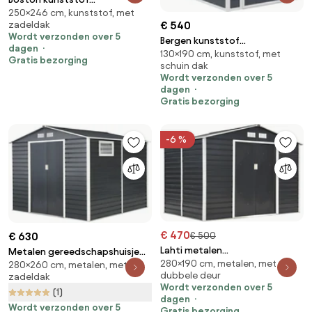
250×246 cm, kunststof, met
gereedschapshuis 2,5 x 2,46 m
€ 540
zadeldak
CoverTech grijs
Wordt verzonden over 5
Bergen kunststof
dagen
130×190 cm, kunststof, met
gereedschapshuisje 1,3 x 1,9 m
Gratis bezorging
schuin dak
CoverTech antraciet
Wordt verzonden over 5
dagen
Gratis bezorging
-6 %
€ 470
€ 500
€ 630
Lahti metalen
Metalen gereedschapshuisje
280×190 cm, metalen, met
gereedschapshuis 2,8 x 1,9 m
280×260 cm, metalen, met
Malmo 2,8 x 2,6 m Store Boss
dubbele deur
zadeldak
Store Boss antraciet
antraciet
Wordt verzonden over 5
(1)
dagen
Wordt verzonden over 5
Gratis bezorging