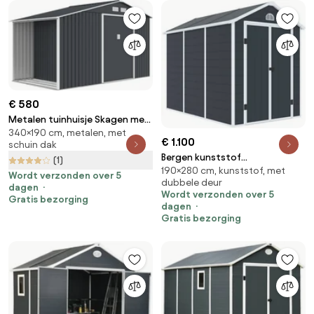
€ 580
Metalen tuinhuisje Skagen met
340×190 cm, metalen, met
houtopslag 3.4 x 1.9 m Store
€ 1.100
schuin dak
Boss antraciet
Bergen kunststof
(1)
190×280 cm, kunststof, met
gereedschapshuisje 1,9 x 2,8 m
Wordt verzonden over 5
dubbele deur
CoverTech antraciet
dagen
Wordt verzonden over 5
Gratis bezorging
dagen
Gratis bezorging