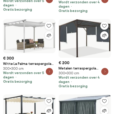
Wordt verzonden over 5
Wordt verzonden over 4
Garden Point
dagen
dagen
Gratis bezorging
Gratis bezorging
€ 300
€ 200
Witte La Palma terraspergola
Metalen terraspergola
300×300 cm
3x3m Garden Point
Wordt verzonden over 5
300×300 cm
Santorini 3 x 3 m bruin-
dagen
Wordt verzonden over 4
antraciet Garden Point
Gratis bezorging
dagen
Gratis bezorging