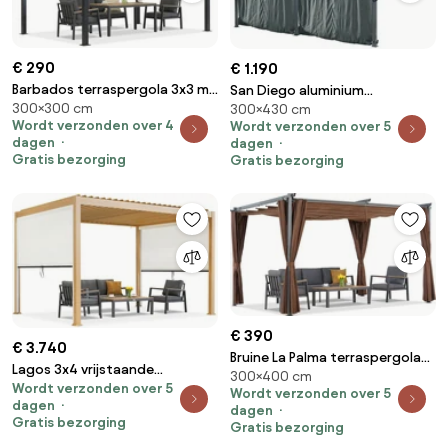
€ 290
€ 1.190
Barbados terraspergola 3x3 m
San Diego aluminium
300×300 cm
Garden Point antraciet beige
300×430 cm
terrasoverkapping met
Wordt verzonden over 4
Wordt verzonden over 5
gordijnen 3 x 4,3 m CoverTech
dagen
dagen
antraciet
Gratis bezorging
Gratis bezorging
€ 390
€ 3.740
Bruine La Palma terraspergola
Lagos 3x4 vrijstaande
300×400 cm
3x4m met Garden Point
Wordt verzonden over 5
terraspergola met 3m Garden
Wordt verzonden over 5
gordijnen
dagen
Point houtachtige zij-rolluiken -
dagen
Gratis bezorging
Gratis bezorging
wit