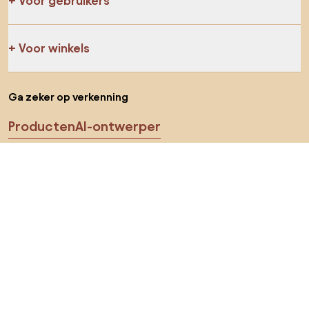
Voor gebruikers
Voor winkels
Ga zeker op verkenning
Producten
AI-ontwerper
Jij kan ons op sociale media vinden
Cookies
Privacy policy
Gebruiksvoorwaarden
Kies land
© 2026 Biano B.V.