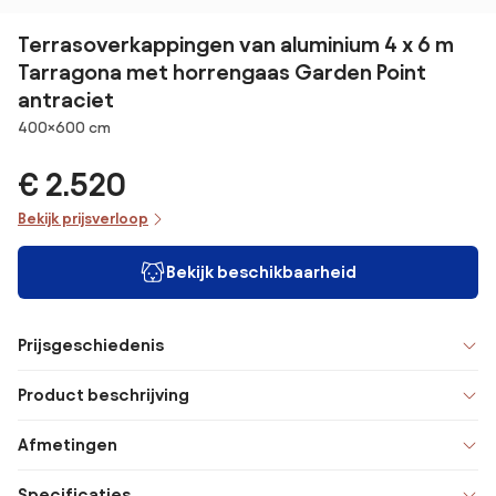
Terrasoverkappingen van aluminium 4 x 6 m
Tarragona met horrengaas Garden Point
antraciet
Afmetingen
400×600 cm
€ 2.520
Bekijk prijsverloop
Bekijk beschikbaarheid
Prijsgeschiedenis
Product beschrijving
Afmetingen
Specificaties