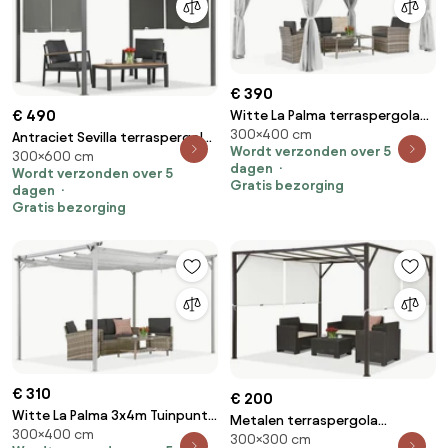
€ 390
€ 490
Witte La Palma terraspergola
300×400 cm
3x4m met Garden Point
Antraciet Sevilla terraspergola
Wordt verzonden over 5
gordijnen
300×600 cm
3x6m met Garden Point
dagen
Wordt verzonden over 5
gordijnen
Gratis bezorging
dagen
Gratis bezorging
€ 310
€ 200
Witte La Palma 3x4m Tuinpunt
Metalen terraspergola
300×400 cm
terraspergola
300×300 cm
Santorini 3 x 3 m bruin-wit