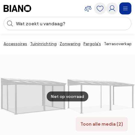
Navigatie overslaan, naar inhoud springen
Zoekopdracht invoeren
Inhoud overslaan, naar voettekst springen
Accessoires
Tuininrichting
Zonwering
Pergola's
Terrasoverkapp
Niet op voorraad
Toon alle media (2)