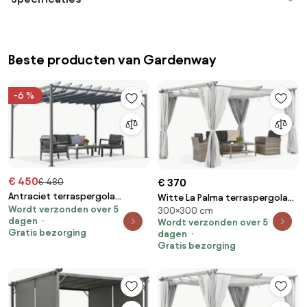
Beste producten van Gardenway
-6 %
€ 450
€ 480
€ 370
Antraciet terraspergola
Witte La Palma terraspergola
Wordt verzonden over 5
Malaga 3x4m Garden Point
300×300 cm
3x3m met Garden Point
dagen
Wordt verzonden over 5
gordijnen
Gratis bezorging
dagen
Gratis bezorging