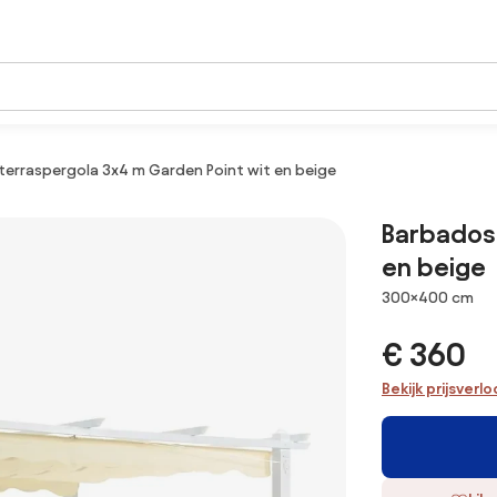
terraspergola 3x4 m Garden Point wit en beige
Barbados 
en beige
Afmetingen
300×400 cm
€ 360
Bekijk prijsverl