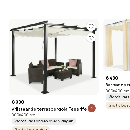
€ 430
Barbados t
300×400 cm
Garden Poi
Wordt verz
€ 300
Gratis bez
Vrijstaande terraspergola Tenerife 3 x
300×400 cm
4 m crème
Wordt verzonden over 5 dagen
Gratis bezorging