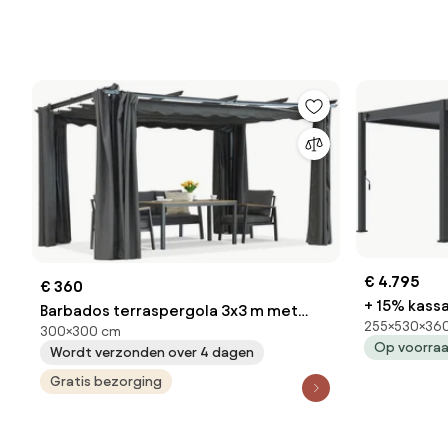
€ 4.795
€ 360
+ 15% kassa
Barbados terraspergola 3x3 m met
255×530×36
Pergola 53
300×300 cm
Garden Point antraciet gordijnen
Op voorra
Tuinmeube
Wordt verzonden over 4 dagen
Gratis bezorging