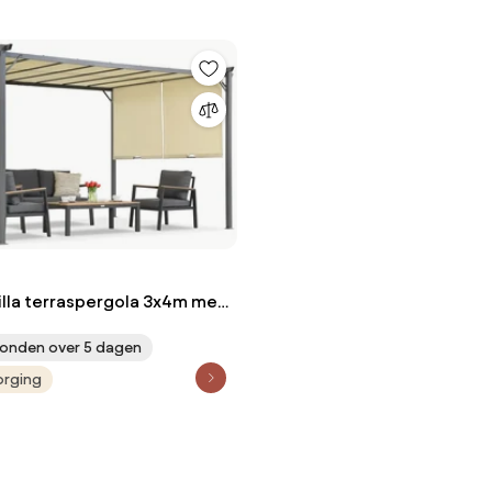
lla terraspergola 3x4m met
nt gordijnen
onden over 5 dagen
orging