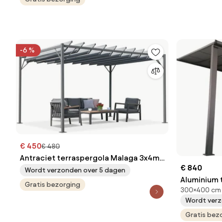
-6 %
€ 450
€ 480
Antraciet terraspergola Malaga 3x4m
€ 840
Garden Point
Wordt verzonden over 5 dagen
Aluminium 
Gratis bezorging
300×400 cm
Denver Gar
Wordt verz
Gratis bez