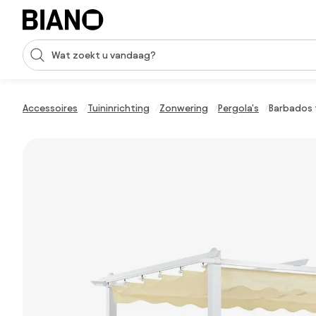
Navigatie overslaan, naar inhoud springen
Zoekopdracht invoeren
Inhoud overslaan, naar voettekst springen
Accessoires
Tuininrichting
Zonwering
Pergola's
Barbados 