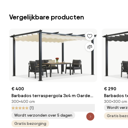
Vergelijkbare producten
€ 400
€ 290
Barbados terraspergola 3x4 m Garden
Barbados t
300×400 cm
300×300 cm
Point antraciet beige
Point antra
Wordt verz
(1)
Wordt verzonden over 5 dagen
Gratis bez
Gratis bezorging