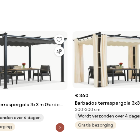
€ 360
Barbados terraspergola 3x
erraspergola 3x3 m Garden
300×300 cm
Garden Point gordijnen ant
ciet
Wordt verzonden over 4 dage
beige
onden over 4 dagen
Gratis bezorging
orging