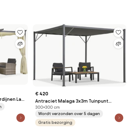
€ 420
rdijnen La
Antraciet Malaga 3x3m Tuinpunt
n
300×300 cm
terraspergola
Wordt verzonden over 5 dagen
Gratis bezorging