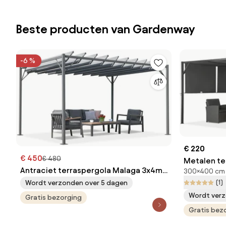
Beste producten van Gardenway
-6 %
€ 220
€ 450
€ 480
Metalen te
Antraciet terraspergola Malaga 3x4m
300×400 cm
antraciet 
Garden Point
(1)
Wordt verzonden over 5 dagen
Wordt verz
Gratis bezorging
Gratis bez