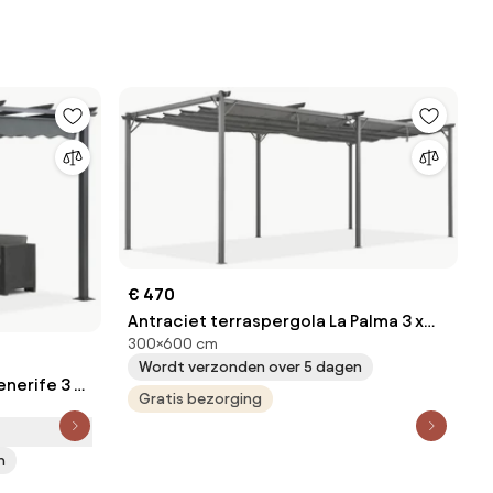
€ 470
Antraciet terraspergola La Palma 3 x
300×600 cm
6m Garden Point
Wordt verzonden over 5 dagen
enerife 3 x
Gratis bezorging
n