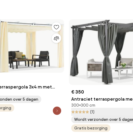
erraspergola 3x4 m met
€ 350
nt gordijnen wit en beige
Antraciet terraspergola me
onden over 5 dagen
300×300 cm
La Palma 3x3 Garden Point
orging
(1)
Wordt verzonden over 5 dage
Gratis bezorging