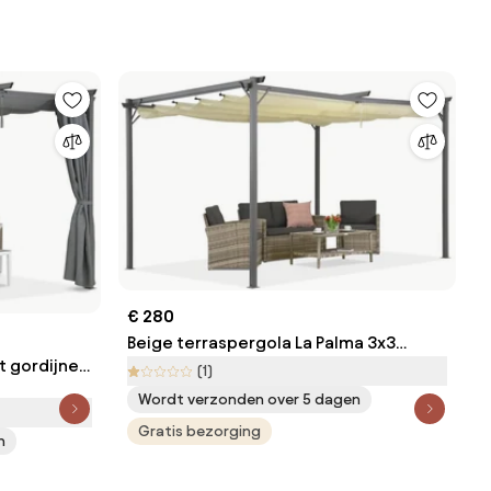
€ 280
Beige terraspergola La Palma 3x3
t gordijnen
Garden Point
(1)
Wordt verzonden over 5 dagen
Gratis bezorging
n