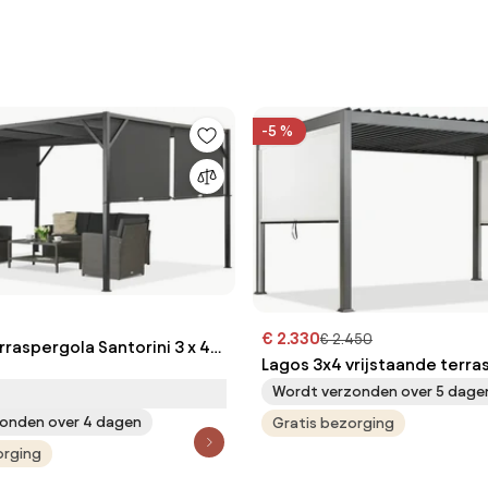
-5 %
€ 2.330
€ 2.450
rraspergola Santorini 3 x 4m
Lagos 3x4 vrijstaande terra
Garden Point
met 3m lange Garden Point 
Wordt verzonden over 5 dage
witte zijrolluiken
onden over 4 dagen
Gratis bezorging
orging