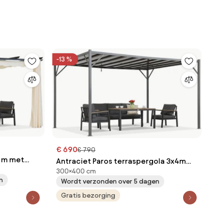
-13 %
€ 690
€ 790
3 m met
Antraciet Paros terraspergola 3x4m
raciet
300×400 cm
met muggengaas Tuinpunt
n
Wordt verzonden over 5 dagen
Gratis bezorging