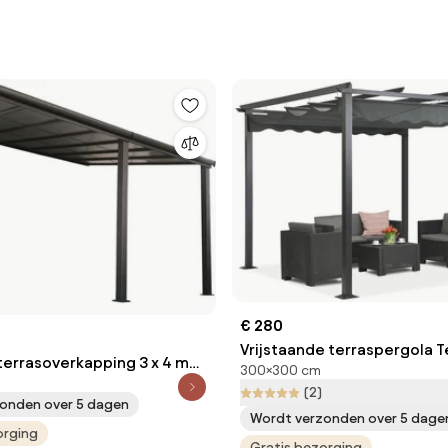
€ 280
Vrijstaande terraspergola T
terrasoverkapping 3 x 4 m
300×300 cm
3m grijs Garden Point
den Point antraciet
(2)
onden over 5 dagen
Wordt verzonden over 5 dage
orging
Gratis bezorging