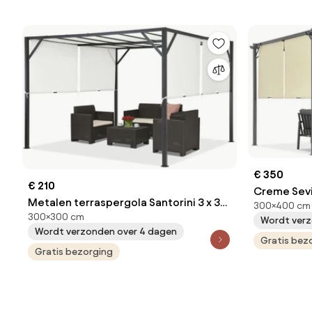
€ 350
€ 210
Creme Sevi
Metalen terraspergola Santorini 3 x 3
300×400 cm
Garden Poi
300×300 cm
m antraciet-wit Garden Point
Wordt verz
Wordt verzonden over 4 dagen
Gratis bez
Gratis bezorging