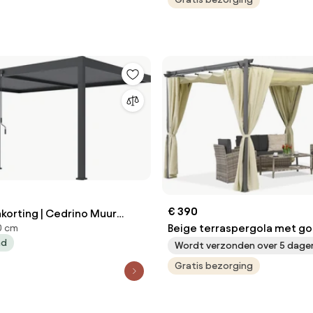
€ 390
korting | Cedrino Muur
Beige terraspergola met go
0 cm
0x360x255cm | Kees Smit
ad
Palma 3x4 Garden Point
Wordt verzonden over 5 dage
len
Gratis bezorging