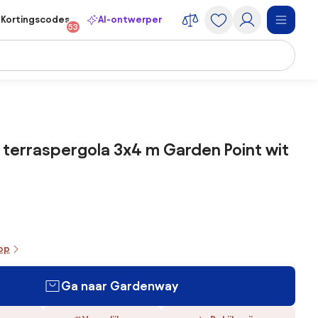
Kortingscodes
AI-ontwerper
53
terraspergola 3x4 m Garden Point wit
oop
Ga naar Gardenway