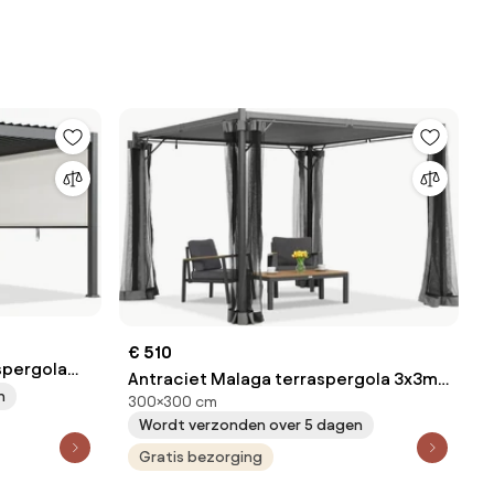
€ 510
spergola
Antraciet Malaga terraspergola 3x3m
antraciet-
n
300×300 cm
met muggengaas Garden Point
Wordt verzonden over 5 dagen
Gratis bezorging