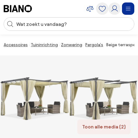
Navigatie overslaan, naar inhoud springen
Zoekopdracht invoeren
Inhoud overslaan, naar voettekst springen
Accessoires
Tuininrichting
Zonwering
Pergola's
Beige terrasper
Toon alle media (2)