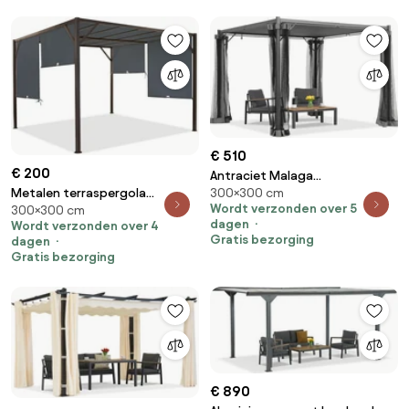
€ 510
€ 200
Antraciet Malaga
300×300 cm
Metalen terraspergola
terraspergola 3x3m met
Wordt verzonden over 5
300×300 cm
Santorini 3 x 3 m bruin-
muggengaas Garden Point
dagen
Wordt verzonden over 4
antraciet Garden Point
Gratis bezorging
dagen
Gratis bezorging
€ 890