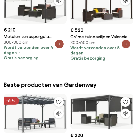
€ 210
€ 520
Metalen terraspergola
Crème tuinpaviljoen Valencia
300×300 cm
Santorini 3 x 3 m antraciet-wit
300×600 cm
3x6 m Garden Point
Wordt verzonden over 4
Wordt verzonden over 5
Garden Point
dagen
dagen
Gratis bezorging
Gratis bezorging
Beste producten van Gardenway
-6 %
€ 220