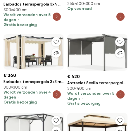
255×600×300 cm
Pergola 600x300x255cm | Kees
Barbados terraspergola 3x4 m
Op voorraad
300×400 cm
Smit Tuinmeubelen
met Garden Point gordijnen wit
Wordt verzonden over 5
en beige
dagen
Gratis bezorging
€ 360
€ 420
Barbados terraspergola 3x3 m
Antraciet Sevilla terraspergola
300×300 cm
met Garden Point gordijnen
300×400 cm
3x4m met muggennet en
Wordt verzonden over 4
antraciet beige
Wordt verzonden over 5
gordijnen Tuinpunt
dagen
dagen
Gratis bezorging
Gratis bezorging