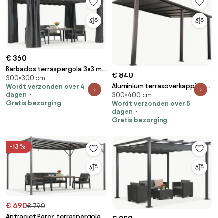
€ 360
Barbados terraspergola 3x3 m
€ 840
300×300 cm
met Garden Point antraciet
Aluminium terrasoverkapping 3
Wordt verzonden over 4
gordijnen
dagen
300×400 cm
x 4 m Denver Garden Point
Gratis bezorging
Wordt verzonden over 5
antraciet
dagen
Gratis bezorging
-13 %
€ 690
€ 790
Antraciet Paros terraspergola