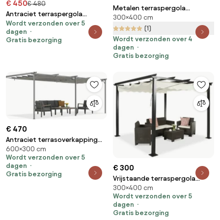
€ 450
€ 480
Metalen terraspergola
Antraciet terraspergola
300×400 cm
Santorini 3 x 4m antraciet
Wordt verzonden over 5
Malaga 3x4m Garden Point
Garden Point
(1)
dagen
Wordt verzonden over 4
Gratis bezorging
dagen
Gratis bezorging
€ 470
Antraciet terrasoverkapping
600×300 cm
Santana 3x6m Garden Point
Wordt verzonden over 5
dagen
€ 300
Gratis bezorging
Vrijstaande terraspergola
300×400 cm
Tenerife 3 x 4 m crème
Wordt verzonden over 5
dagen
Gratis bezorging