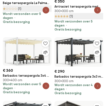
€ 350
Beige terraspergola La Palma
Antraciet terraspergola met
3x3 Garden Point
(1)
300×300 cm
gordijnen La Palma 3x3 Garden
Wordt verzonden over 5
Point
(1)
dagen
Wordt verzonden over 5
Gratis bezorging
dagen
Gratis bezorging
€ 360
€ 290
Barbados terraspergola 3x4 m
Barbados terraspergola 3x3 m
300×400 cm
Garden Point wit en beige
300×300 cm
Garden Point antraciet
Wordt verzonden over 5
Wordt verzonden over 4
dagen
dagen
Gratis bezorging
Gratis bezorging