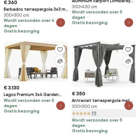
Aluminium carport Lombardy
€ 360
300×430 cm
3x4.3 Tuinpunt antraciet
Barbados terraspergola 3x3 m
Wordt verzonden over 5
300×300 cm
met Garden Point gordijnen
dagen
Wordt verzonden over 4
antraciet beige
Gratis bezorging
dagen
Gratis bezorging
€ 3.130
€ 350
Lagos Premium 3x4 Garden
Wordt verzonden over 5
Antraciet terraspergola met
Point houtachtige vrijstaande
dagen
300×300 cm
gordijnen La Palma 3x3 Garden
terraspergola - wit
Gratis bezorging
Point
(1)
Wordt verzonden over 5
dagen
Gratis bezorging