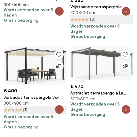
€ 280
300×400 cm
3x4m met muggengaas
Vrijstaande terraspergola
Wordt verzonden over 5
Tuinpunt
300×300 cm
Tenerife 3 x 3m grijs Garden
dagen
Point
(2)
Gratis bezorging
Wordt verzonden over 5
dagen
Gratis bezorging
€ 470
€ 400
Antraciet terraspergola La
Barbados terraspergola 3x4 m
300×600 cm
Palma 3 x 6m Garden Point
300×400 cm
Garden Point antraciet beige
Wordt verzonden over 5
dagen
(1)
Gratis bezorging
Wordt verzonden over 5
dagen
Gratis bezorging