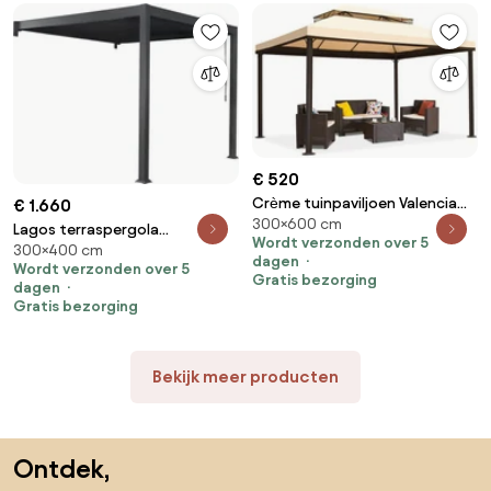
€ 520
Crème tuinpaviljoen Valencia
€ 1.660
300×600 cm
3x6 m Garden Point
Lagos terraspergola
Wordt verzonden over 5
300×400 cm
wandmontage 3 x 4 m Garden
dagen
Wordt verzonden over 5
Point antraciet
Gratis bezorging
dagen
Gratis bezorging
Bekijk meer producten
Sla de voettekst over, ga naar het begin van de pagina
Ontdek,