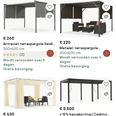
€ 260
€ 220
Antraciet terraspergola Sevilla
Metalen terraspergola
300×400 cm
3x4m Garden Point
300×400 cm
Santorini 3 x 4m bruin Garden
(2)
Wordt verzonden over 4
Point
Wordt verzonden over 5
dagen
dagen
Gratis bezorging
Gratis bezorging
€ 5.500
€ 430
+ 15% kassakorting | Cedrino