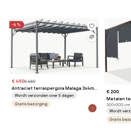
-6 %
€ 450
€ 480
Antraciet terraspergola Malaga 3x4m
€ 200
Garden Point
Wordt verzonden over 5 dagen
Metalen ter
Gratis bezorging
300×300 cm
m bruin-an
Wordt verz
Gratis bez