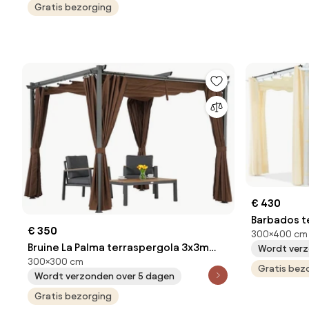
Gratis bezorging
€ 430
Barbados t
€ 350
300×400 cm
Garden Poi
Bruine La Palma terraspergola 3x3m
Wordt verz
300×300 cm
met Garden Point gordijnen
Gratis bez
Wordt verzonden over 5 dagen
Gratis bezorging