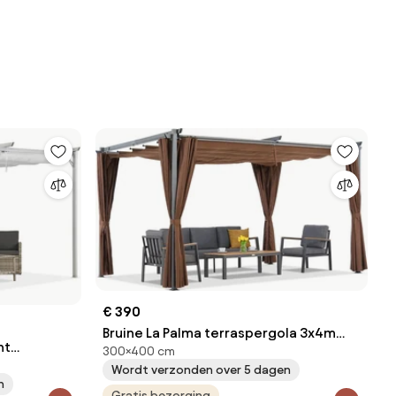
€ 390
Bruine La Palma terraspergola 3x4m
nt
300×400 cm
met Garden Point gordijnen
Wordt verzonden over 5 dagen
n
Gratis bezorging