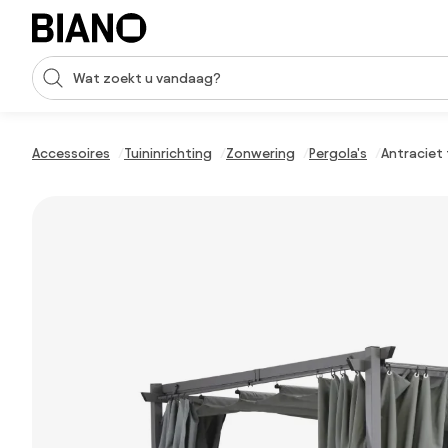
Navigatie overslaan, naar inhoud springen
Zoekopdracht invoeren
Inhoud overslaan, naar voettekst springen
Accessoires
Tuininrichting
Zonwering
Pergola's
Antraciet