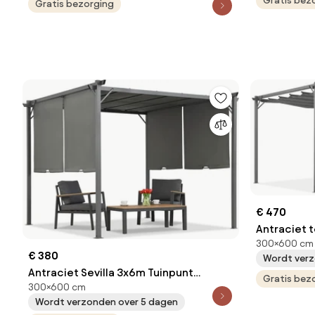
Gratis bez
Gratis bezorging
€ 470
Antraciet t
300×600 cm
6m Garden 
€ 380
Wordt verz
Antraciet Sevilla 3x6m Tuinpunt
Gratis bez
300×600 cm
terraspergola
Wordt verzonden over 5 dagen