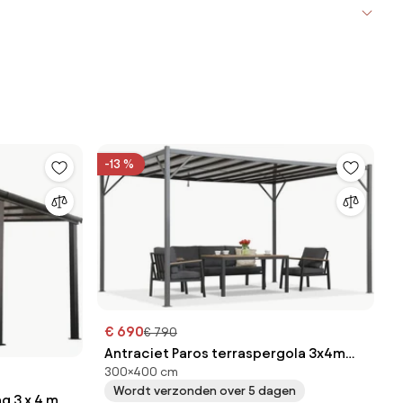
-13 %
€ 690
€ 790
Antraciet Paros terraspergola 3x4m
300×400 cm
met muggengaas Tuinpunt
Wordt verzonden over 5 dagen
g 3 x 4 m