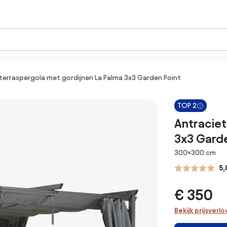
 terraspergola met gordijnen La Palma 3x3 Garden Point
TOP 2
Antraciet
3x3 Garde
Afmetingen
300×300 cm
5,
€ 350
Bekijk prijsverl