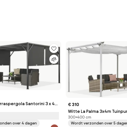
rraspergola Santorini 3 x 4m
€ 310
Garden Point
Witte La Palma 3x4m Tuinpu
300×400 cm
terraspergola
onden over 4 dagen
Wordt verzonden over 5 dage