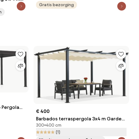
Gratis bezorging
iet
n
o Pergola
€ 400
t
Barbados terraspergola 3x4 m Garden
300×400 cm
Point antraciet beige
(1)