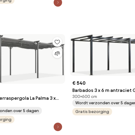
orging
€ 540
Barbados 3 x 6 m antraciet
300×600 cm
Point metalen terras pergo
erraspergola La Palma 3 x
Wordt verzonden over 5 dage
Point
onden over 5 dagen
Gratis bezorging
orging