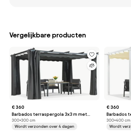
Vergelijkbare producten
€ 360
€ 360
Barbados terraspergola 3x3 m met
Barbados t
300×300 cm
300×400 cm
Garden Point antraciet gordijnen
Point wit e
Wordt verzonden over 4 dagen
Wordt verz