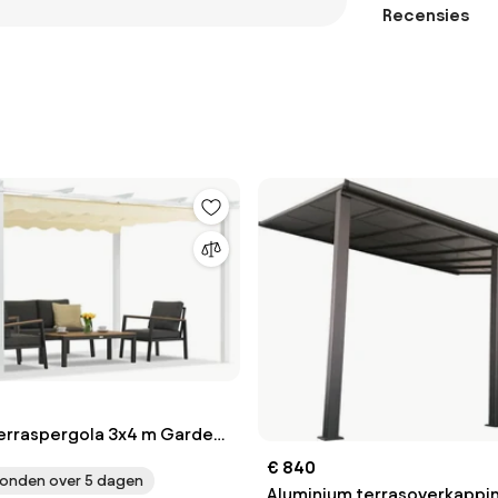
Recensies
erraspergola 3x4 m Garden
n beige
€ 840
onden over 5 dagen
Aluminium terrasoverkappin