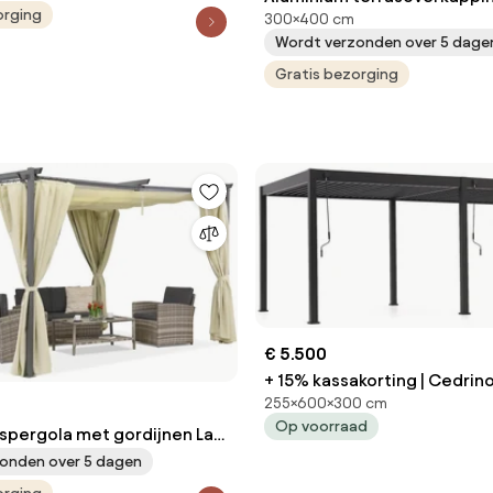
orging
300×400 cm
Denver Garden Point antrac
Wordt verzonden over 5 dage
Gratis bezorging
€ 5.500
+ 15% kassakorting | Cedrin
255×600×300 cm
600x300x255cm | Kees Smi
Op voorraad
Tuinmeubelen
aspergola met gordijnen La
Garden Point
onden over 5 dagen