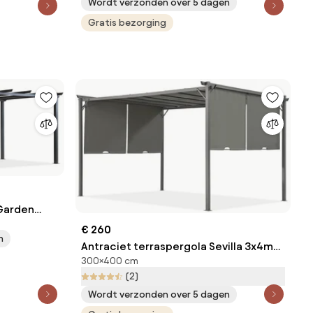
Wordt verzonden over 5 dagen
Gratis bezorging
 Garden
la frame
€ 260
n
Antraciet terraspergola Sevilla 3x4m
300×400 cm
Garden Point
(2)
Wordt verzonden over 5 dagen