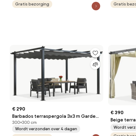
Gratis bezorging
Gratis bez
€ 290
€ 390
Barbados terraspergola 3x3 m Garden
Beige terr
300×300 cm
Point antraciet
Palma 3x4 
Wordt verz
Wordt verzonden over 4 dagen