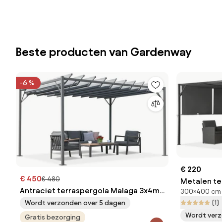
Beste producten van Gardenway
-6 %
€ 220
€ 450
€ 480
Metalen te
Antraciet terraspergola Malaga 3x4m
300×400 cm
antraciet 
Garden Point
(1)
Wordt verzonden over 5 dagen
Wordt verz
Gratis bezorging