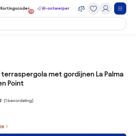
Kortingscodes
AI-ontwerper
75
 terraspergola met gordijnen La Palma
n Point
0
(1 beoordeling)
oop