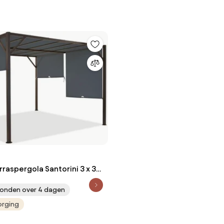
raspergola Santorini 3 x 3
traciet Garden Point
onden over 4 dagen
orging