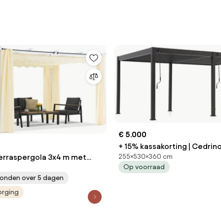
€ 5.000
+ 15% kassakorting | Cedrin
erraspergola 3x4 m met
255×530×360 cm
530x360x255cm | Kees Smit
Op voorraad
nt gordijnen wit en beige
Tuinmeubelen
onden over 5 dagen
orging