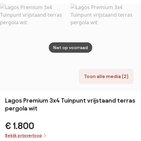
antraciet
Garden Point
600x300x255cm
antra
| Kees Smit
gordi
Tuinmeubelen
Niet op voorraad
Toon alle media (2)
Lagos Premium 3x4 Tuinpunt vrijstaand terras
pergola wit
€ 1.800
Bekijk prijsverloop