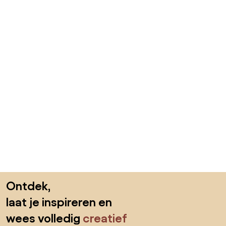
Sla de voettekst over, ga naar het begin van de pagina
Ontdek,
laat je inspireren en
wees volledig
creatief