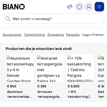
Navigatie overslaan, naar inhoud springen
Zoekopdracht invoeren
Inhoud overslaan, naar voettekst springen
Accessoires
Tuininrichting
Zonwering
Pergola's
Lagos Premium 3
Producten die je misschien leuk vindt
€ 840
€ 350
€ 5.500
€ 36
Aluminium
Antraciet
+ 15%
Barb
terrasoverkapping
terraspergola
kassakorting |
terra
3 x 4 m Denver
met gordijnen
Cedrino
3x3 
Garden Point
La Palma 3x3
Pergola
Garde