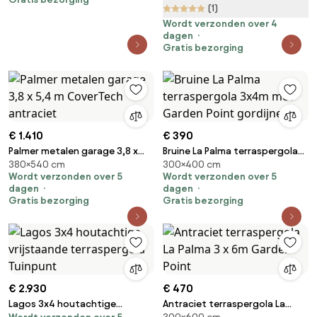
Garden Point
(1)
Wordt verzonden over 4
dagen
Gratis bezorging
€ 1.410
€ 390
Palmer metalen garage 3,8 x
Bruine La Palma terraspergola
380×540 cm
300×400 cm
5,4 m CoverTech antraciet
3x4m met Garden Point
Wordt verzonden over 5
Wordt verzonden over 5
gordijnen
dagen
dagen
Gratis bezorging
Gratis bezorging
€ 2.930
€ 470
Lagos 3x4 houtachtige
Antraciet terraspergola La