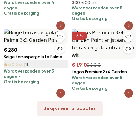
Wordt verzonden over 4
300×400 cm
Santorini 3 x 3 m wit Garden
wandmontage 3 x 4 m Garden
dagen
Wordt verzonden over 5
Point
Point antraciet
Gratis bezorging
dagen
Gratis bezorging
-5 %
€ 280
Beige terraspergola La Palma
3x3 Garden Point
(1)
€ 1.910
€ 2.010
Wordt verzonden over 5
Lagos Premium 3x4 Garden
dagen
Wordt verzonden over 5
Point vrijstaande terraspergola
Gratis bezorging
dagen
antraciet en wit
Gratis bezorging
Bekijk meer producten