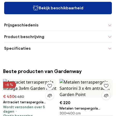
Bekijk beschikbaarheid
Prijsgeschiedenis
Product beschrijving
Specificaties
Beste producten van Gardenway
-6 %
€ 450
€ 480
Antraciet terraspergola
€ 220
Wordt verzonden over 5
Malaga 3x4m Garden Point
Metalen terraspergola
dagen
300×400 cm
Santorini 3 x 4m antraciet
Gratis bezorging