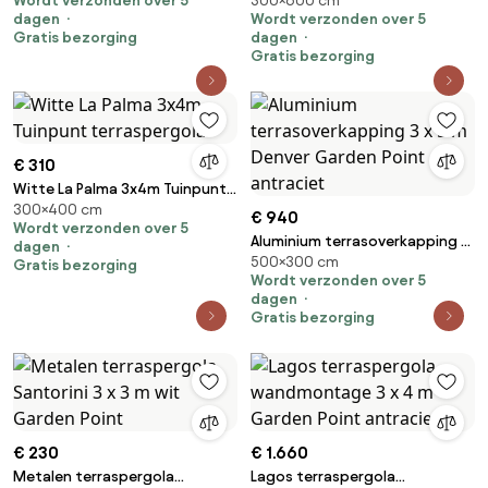
Wordt verzonden over 5
300×600 cm
vrijstaande terraspergola
Palma 3 x 6m Garden Point
dagen
Wordt verzonden over 5
Tuinpunt
Gratis bezorging
dagen
Gratis bezorging
€ 310
Witte La Palma 3x4m Tuinpunt
300×400 cm
terraspergola
€ 940
Wordt verzonden over 5
Aluminium terrasoverkapping 3
dagen
500×300 cm
x 5 m Denver Garden Point
Gratis bezorging
Wordt verzonden over 5
antraciet
dagen
Gratis bezorging
€ 230
€ 1.660
Metalen terraspergola
Lagos terraspergola