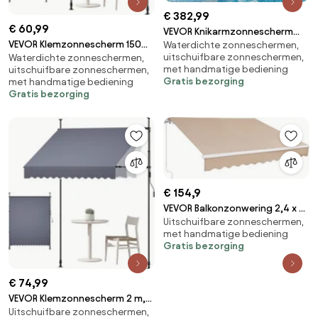
€ 382,99
€ 60,99
VEVOR Knikarmzonnescherm
VEVOR Klemzonnescherm 150
Waterdichte zonneschermen,
4x3 m, Uitschuifbaar
uitschuifbare zonneschermen,
Waterdichte zonneschermen,
cm, in hoogte verstelbaar
zonnescherm met handslinger,
met handmatige bediening
uitschuifbare zonneschermen,
zonnescherm met handslinger,
Terraszonnescherm met UPF
Gratis bezorging
met handmatige bediening
terraszonnescherm met UPF
80+ zonbescherming,
Gratis bezorging
80+ zonbescherming,
Zonnescherm,
zonnescherm,
Balkonzonnescherm, Ideaal
balkonzonnescherm, ideaal
voor terras, balkon, tuin en
voor terras, balkon en tuin,
ramen, Grijs
donkergrijs
€ 154,9
VEVOR Balkonzonwering 2,4 x 2,1
Uitschuifbare zonneschermen,
m Knikarmzonwering Hoogte
met handmatige bediening
verstelbaar van 2,4 tot 3,7 m
Gratis bezorging
Klemzonwering Intrekbaar
Staal Aluminium 280G
Dubbelzijdig PU-coating
€ 74,99
Zonnescherm Balkon
VEVOR Klemzonnescherm 2 m,
Terraszonwering
Uitschuifbare zonneschermen,
in hoogte verstelbaar