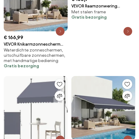
VEVOR Raamzonwering
Met stalen frame
203x91x61 cm, Deurluifel,
Gratis bezorging
Stevige buitenzonwering met
driehoekig stalen frame,
Bescherming tegen regen,
€ 166,99
sneeuw en zonlicht voor
deuren, ramen, veranda's en
VEVOR Knikarmzonnescherm
balkons
Waterdichte zonneschermen,
2,5x2 m, Uitschuifbaar
uitschuifbare zonneschermen,
zonnescherm met handslinger,
met handmatige bediening
Terraszonnescherm UPF 80+
Gratis bezorging
zonbescherming,
Zonnescherm,
Balkonzonnescherm voor
terras, balkon, tuin en ramen,
Grijs