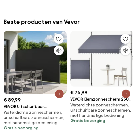
Beste producten van Vevor
€ 76,99
VEVOR Klemzonnescherm 250
€ 89,99
Waterdichte zonneschermen,
cm, in hoogte verstelbaar
VEVOR Uitschuifbaar
uitschuifbare zonneschermen,
zonnescherm met handslinger,
Waterdichte zonneschermen,
zijzonnescherm 180x300 cm,
met handmatige bediening
terraszonnescherm met UPF
uitschuifbare zonneschermen,
rolgordijn van 180 g/m²
Gratis bezorging
met handmatige bediening
80+ zonbescherming,
polyesterstof,
Gratis bezorging
zonnescherm,
wandzonnescherm,
balkonzonnescherm, ideaal