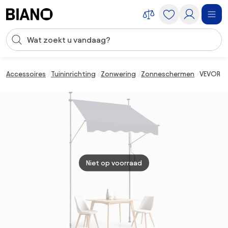
Navigatie overslaan, naar inhoud springen
Zoekopdracht invoeren
Inhoud overslaan, naar voettekst springen
Accessoires
Tuininrichting
Zonwering
Zonneschermen
VEVOR Kl
Niet op voorraad