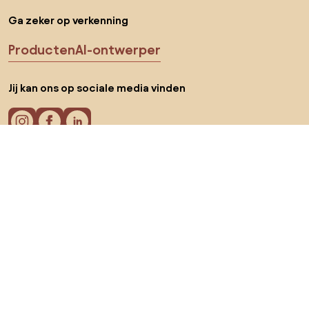
Ga zeker op verkenning
Producten
AI-ontwerper
Jij kan ons op sociale media vinden
Cookies
Privacy policy
Gebruiksvoorwaarden
Kies land
© 2026 Biano B.V.