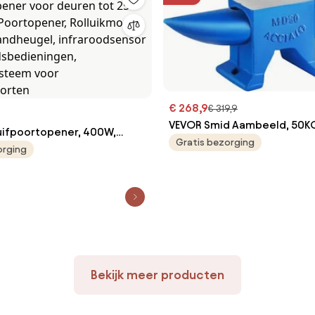
€ 268,9
€ 319,9
VEVOR Smid Aambeeld, 50K
ifpoortopener, 400W,
Enkelhoorn Aambeeld, Giet
Gratis bezorging
pener voor deuren tot 25
orging
Aambeeld Smid, Gereedsc
 Poortopener, Rolluikmotor
Gesmeed Staal met Rond en
tandheugel,
Gat, voor Metaalbewerking
ensor en 2
dieningen,
ysteem voor
oorten
Bekijk meer producten