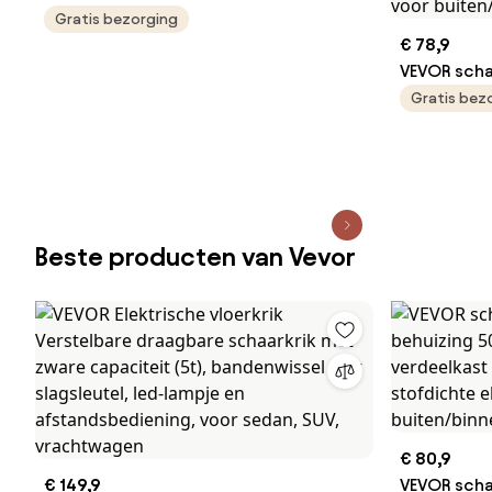
Sommelier - ZWILLING
Gratis bezorging
€ 78,9
VEVOR scha
glasvezel
Gratis bez
3X glasvez
waterdicht
aansluitdo
montagepl
Beste producten van Vevor
€ 80,9
€ 149,9
VEVOR scha