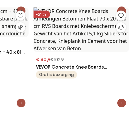
Kunststof &amp; Koolstofstaal,
Metaalbewerking Oranje
-21 %
 + 40 x 81
re plank,
€ 80,9
€ 102,9
n
VEVOR Concrete Knee Boards
voor
Afmetingen Betonnen Plaat 70 x 20 x 10
Gratis bezorging
cm RVS Boards met Kniebeschermers
Gewicht van het Artikel 5,1 kg Sliders
for Concrete, Knieplank in Cement
voor het Afwerken van Beton