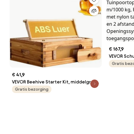
€ 167,9
VEVOR Schu
Tuinpoorto
Gratis bez
m/1000 kg,
€ 41,9
met nylon 
VEVOR Beehive Starter Kit, middelgrote
infraroods
doos, 100% met bijenwas gecoat
Gratis bezorging
afstandsbe
natuurlijk dennenhout, Langstroth
Openingss
Beehive Kit met 10 frames en
toegangsp
fundering, transparante acryl
bijenramen