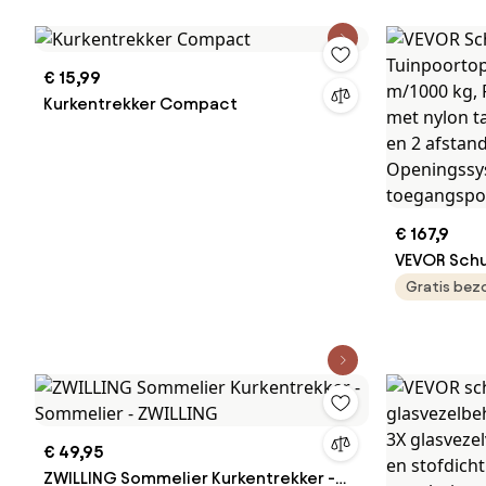
€ 15,99
Kurkentrekker Compact
€ 167,9
VEVOR Schu
Tuinpoorto
Gratis bez
m/1000 kg,
met nylon 
infraroods
afstandsbe
Openingss
toegangsp
€ 49,95
ZWILLING Sommelier Kurkentrekker -