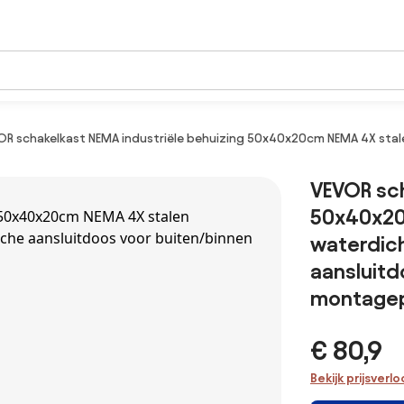
OR schakelkast NEMA industriële behuizing 50x40x20cm NEMA 4X stal
VEVOR sch
50x40x20
waterdich
aansluitd
montagep
€ 80,9
Bekijk prijsverl