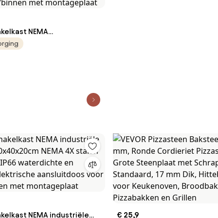
kelkast NEMA
behuizing 50x40x20cm NEMA
orging
elverdeelkast IP66
 en stofdicht elektrische
os voor buiten/binnen met
aat
kelkast NEMA industriële
€ 25,9