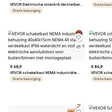
VEVOR Elektrische vloerkrik Verstelbare
behuizing 
Gratis bez
draagbare schaarkrik met zware
verdeelkas
Gratis bezorging
capaciteit (5t), bandenwissel met
stofdichte
slagsleutel, led-lampje en
voor buite
afstandsbediening, voor sedan, SUV,
vrachtwagen
€ 68,9
€ 84,9
VEVOR schakelkast NEMA industriële
VEVOR scha
behuizing 40x40x15cm NEMA 4X stalen
behuizing 
Gratis bezorging
Gratis bez
verdeelkast IP66 waterdicht en
verdeelkas
stofdicht elektrische aansluitdoos
stofdicht 
voor buiten/binnen met montageplaat
voor buite