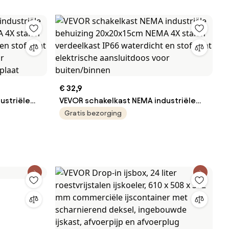
€ 32,9
ustriële
VEVOR schakelkast NEMA industriële
 4X stalen
behuizing 20x20x15cm NEMA 4X stalen
Gratis bezorging
t en
verdeelkast IP66 waterdicht en
uitdoos
stofdicht elektrische aansluitdoos
ntageplaat
voor buiten/binnen