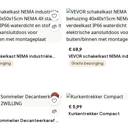
€ 68,9
kelkast NEMA industriële
VEVOR schakelkast NEMA ind
50x50x15cm NEMA 4X stalen
behuizing 40x40x15cm NEMA
orging
Gratis bezorging
t IP66 waterdicht en
verdeelkast IP66 waterdich
elektrische aansluitdoos
stofdicht elektrische aansl
n/binnen met montageplaat
voor buiten/binnen met mo
€ 5,99
Kurkentrekker Compact
ommelier Decanteerkaraf -
- ZWILLING