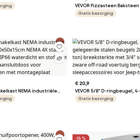
50x40x20cm NEMA 4X stalen
VEVOR Pizzasteen Baksteen
orging
t IP66 waterdichte en
mm, Ronde Cordieriet Pizza
Gratis bezorging
 elektrische aansluitdoos
Extra Grote Steenplaat met
n/binnen met montageplaat
&amp; Standaard, 17 mm Dik
Hittebestendig, voor Keuke
Broodbakken, Pizzabakken e
€ 20,9
kelkast NEMA industriële
VEVOR 5/8" D-ringbeugel, 4
50x50x15cm NEMA 4X stalen
gelegeerde stalen beugels 
orging
Gratis bezorging
t IP66 waterdicht en
(13 ton) breeksterkte met 3
elektrische aansluitdoos
schroefpen, zware off-road
n/binnen met montageplaat
bergingsbeugel, sleepacce
voor Jeep-truck, zwart
-16 %