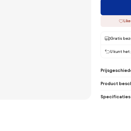
Like
Gratis bez
U kunt het
Prijsgeschied
Product besch
Specificaties