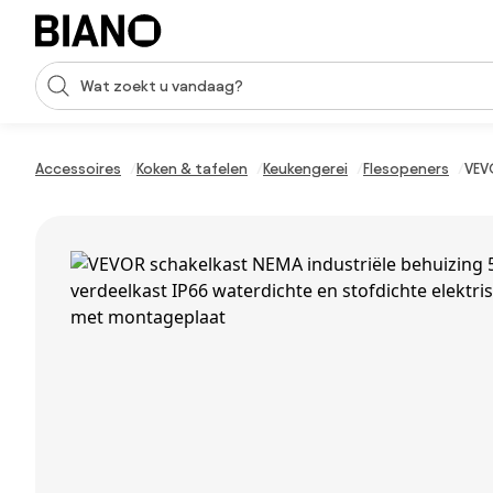
Navigatie overslaan, naar inhoud springen
Zoekopdracht invoeren
Inhoud overslaan, naar voettekst springen
Accessoires
Koken & tafelen
Keukengerei
Flesopeners
VEV