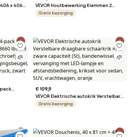
 406 x 406
VEVOR Houtbewerking Klemmen 2
steen,
stuks 762 mm Opening, Parallel
Gratis bezorging
 Schraper
Klemmenset, F-klem met 680 kg
,
Draagvermogen, 98,4 mm Diepte,
noven,
Kunststof &amp; Koolstofstaal,
n Grillen
Metaalbewerking Oranje
-pack
€ 109,9
28660 lbs
VEVOR Elektrische autokrik Verstelbare
/4"
draagbare schaarkrik met zware
Gratis bezorging
 voertuig
capaciteit (5t), bandenwissel,
ssoires
vervanging met LED-lampje en
afstandsbediening, krikset voor sedan,
SUV, vrachtwagen, oranje