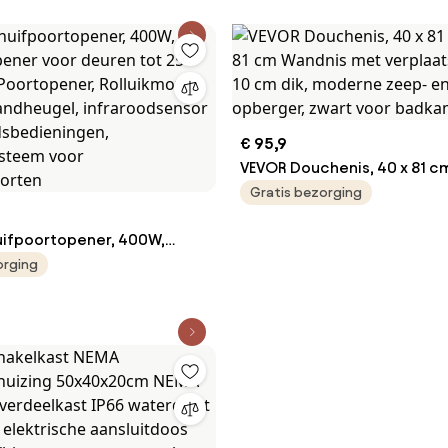
€ 95,9
VEVOR Douchenis, 40 x 81 cm
cm Wandnis met verplaatsba
Gratis bezorging
10 cm dik, moderne zeep- e
ifpoortopener, 400W,
shampoo-opberger, zwart 
pener voor deuren tot 25
badkamerdouche
orging
 Poortopener, Rolluikmotor
tandheugel,
ensor en 2
dieningen,
ysteem voor
oorten