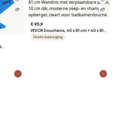
€ 95,9
VEVOR Douchenis, 40 x 81 cm + 40 x 81
cm Wandnis met verplaatsbare plank,
Gratis bezorging
10 cm dik, moderne zeep- en
G
shampoo-opberger, zwart voor
stalen
badkamerdouche
hap
 Vierkant