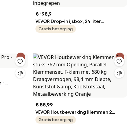
€ 198,9
VEVOR Drop-in ijsbox, 24 liter
roestvrijstalen ijskoeler, 610 x 508 x 382
Gratis bezorging
mm commerciële ijscontainer met
scharnierend deksel, ingebouwde
ijskast, afvoerpijp en afvoerplug
inbegrepen
o -
€ 55,99
VEVOR Houtbewerking Klemmen 2
stuks 762 mm Opening, Parallel
Gratis bezorging
Klemmenset, F-klem met 680 kg
Draagvermogen, 98,4 mm Diepte,