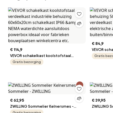
€ 84,9
€ 114,9
VEVOR scha
VEVOR schakelkast koolstofstaal
behuizing 
Gratis bez
verdeelkast industriële behuizing
verdeelkas
Gratis bezorging
60x60x20cm schakelkast IP66 &amp;
stofdicht 
NEMA waterdichte aansluitdoos
voor buite
powerbox ideaal voor fabrieken
bouwplaatsen winkelcentra etc.
€ 62,95
€ 39,95
ZWILLING Sommelier Kelnersmes -
ZWILLING S
Sommelier - ZWILLING
Sommelier 
Gratis bezorging