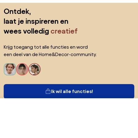
Sla de voettekst over, ga naar het begin van de pagina
Ontdek,
laat je inspireren en
wees volledig
creatief
Krijg toegang tot alle functies en word
een deel van de Home&Decor-community.
Ik wil alle functies!
€ 1.266,9
Ga naar
Over Biano