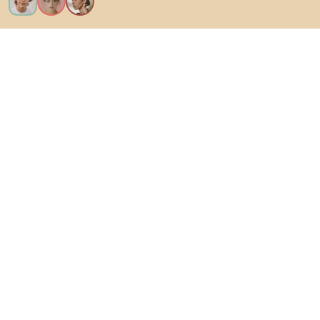
Ik wil alle functies!
Over Biano
Voor gebruikers
Voor winkels
Ga zeker op verkenning
Producten
AI-ontwerper