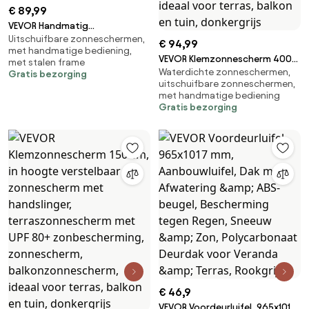
€ 89,99
VEVOR Handmatig
Uitschuifbare zonneschermen,
uitschuifbaar zonnescherm,
€ 94,99
met handmatige bediening,
350 cm lang, in hoogte
VEVOR Klemzonnescherm 400
met stalen frame
verstelbaar, terras- en
Waterdichte zonneschermen,
cm, in hoogte verstelbaar
Gratis bezorging
raamoverkapping met
uitschuifbare zonneschermen,
zonnescherm met handslinger,
handslinger voor tuin, terras en
met handmatige bediening
terraszonnescherm met UPF
Gratis bezorging
balkon, donkergrijs
80+ zonbescherming,
zonnescherm,
balkonzonnescherm, ideaal
voor terras, balkon en tuin,
donkergrijs
€ 46,9
VEVOR Voordeurluifel, 965x1017