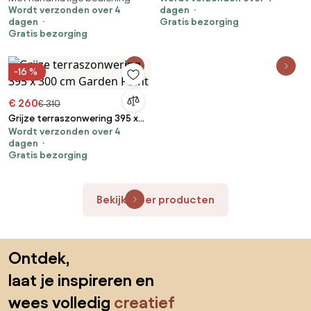
Wordt verzonden over 4
dagen
dagen
Gratis bezorging
Gratis bezorging
-16 %
€ 260
€ 310
Grijze terraszonwering 395 x
Wordt verzonden over 4
300 cm Garden Point
dagen
Gratis bezorging
Bekijk meer producten
Sla de voettekst over, ga naar het begin van de pagina
Ontdek,
laat je inspireren en
wees volledig
creatief