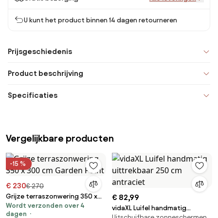
U kunt het product binnen 14 dagen retourneren
Prijsgeschiedenis
Product beschrijving
Specificaties
Vergelijkbare producten
-15 %
€ 230
€ 270
Grijze terraszonwering 350 x
€ 82,99
Wordt verzonden over 4
300 cm Garden Point
vidaXL Luifel handmatig
dagen
Uitschuifbare zonneschermen,
uittrekbaar 250 cm antraciet