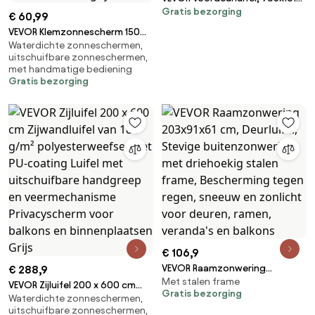
Gratis bezorging
mm, Aanbouwluifel, Dak met
€ 60,99
Afwatering &amp; ABS-beugel,
VEVOR Klemzonnescherm 150
Bescherming tegen Regen,
Waterdichte zonneschermen,
cm, in hoogte verstelbaar
Sneeuw &amp; Zon,
uitschuifbare zonneschermen,
zonnescherm met handslinger,
Polycarbonaat Deurdak voor
met handmatige bediening
terraszonnescherm met UPF
Gratis bezorging
Veranda &amp; Terras,
80+ zonbescherming,
Rookgrijs
zonnescherm,
balkonzonnescherm, ideaal
voor terras, balkon en tuin,
donkergrijs
€ 106,9
VEVOR Raamzonwering
€ 288,9
Met stalen frame
203x91x61 cm, Deurluifel,
VEVOR Zijluifel 200 x 600 cm
Gratis bezorging
Stevige buitenzonwering met
Waterdichte zonneschermen,
Zijwandluifel van 180 g/m²
uitschuifbare zonneschermen,
driehoekig stalen frame,
polyesterweefsel met PU-