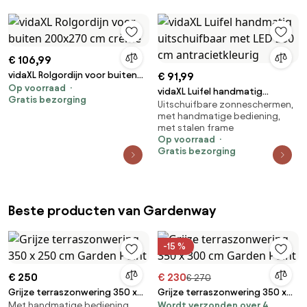
voor balkons Binnenplaatsen
zonnescherm,
Beige
balkonzonnescherm, ideaal
voor terras, balkon en tuin,
donkergrijs
€ 106,99
vidaXL Rolgordijn voor buiten
€ 91,99
Op voorraad
200x270 cm crème
vidaXL Luifel handmatig
Gratis bezorging
Uitschuifbare zonneschermen,
uitschuifbaar met LED 200 cm
met handmatige bediening,
antracietkleurig
met stalen frame
Op voorraad
Gratis bezorging
Beste producten van Gardenway
-15 %
€ 250
€ 230
€ 270
Grijze terraszonwering 350 x
Grijze terraszonwering 350 x
Met handmatige bediening
Wordt verzonden over 4
250 cm Garden Point
300 cm Garden Point