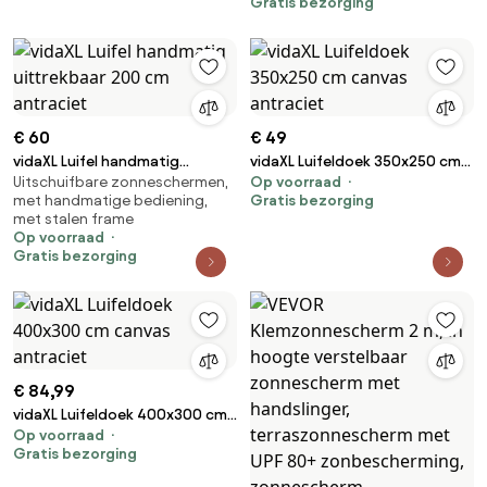
Gratis bezorging
verstelbaar van 218 tot 309 cm,
Zonnescherm voor
terras/balkon/tuin, Zwart
€ 60
€ 49
vidaXL Luifel handmatig
vidaXL Luifeldoek 350x250 cm
Uitschuifbare zonneschermen,
Op voorraad
uittrekbaar 200 cm antraciet
canvas antraciet
met handmatige bediening,
Gratis bezorging
met stalen frame
Op voorraad
Gratis bezorging
€ 84,99
vidaXL Luifeldoek 400x300 cm
Op voorraad
canvas antraciet
Gratis bezorging