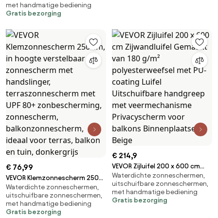
met handmatige bediening
Bescherming tegen regen,
coating Luifel met
Gratis bezorging
sneeuw en zonlicht voor
uitschuifbare handgreep en
deuren, ramen, veranda's en
veermechanisme Privacyscherm
balkons
voor balkons en
binnenplaatsen Grijs
€ 214,9
VEVOR Zijluifel 200 x 600 cm
€ 76,99
Waterdichte zonneschermen,
Zijwandluifel Gemaakt van 180
VEVOR Klemzonnescherm 250
uitschuifbare zonneschermen,
g/m² polyesterweefsel met PU-
Waterdichte zonneschermen,
cm, in hoogte verstelbaar
met handmatige bediening
uitschuifbare zonneschermen,
coating Luifel Uitschuifbare
zonnescherm met handslinger,
Gratis bezorging
met handmatige bediening
handgreep met
terraszonnescherm met UPF
Gratis bezorging
veermechanisme Privacyscherm
80+ zonbescherming,