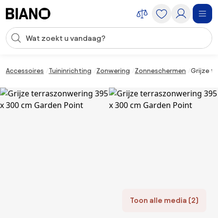
Navigatie overslaan, naar inhoud springen
Zoekopdracht invoeren
Inhoud overslaan, naar voettekst springen
Accessoires
Tuininrichting
Zonwering
Zonneschermen
Grijze t
Toon alle media (2)