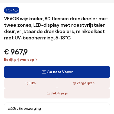
TOP 1
VEVOR wijnkoeler, 80 flessen drankkoeler met
twee zones, LED-display met roestvrijstalen
deur, vrijstaande drankkoelers, minikoelkast
met UV-bescherming, 5-18°C
€ 967,9
Bekijk prijsverloop
Ga naar Vevor
Like
Vergelijken
Bekijk prijs
Gratis bezorging