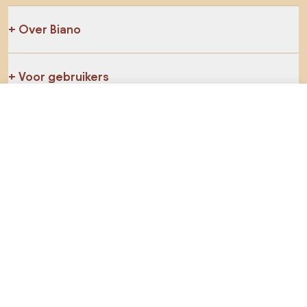
Over Biano
Voor gebruikers
€ 967,9
Ga naar
Voor winkels
Ga zeker op verkenning
Producten
AI-ontwerper
Jij kan ons op sociale media vinden