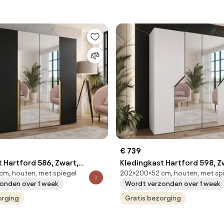
€ 739
 Hartford 586, Zwart,
Kledingkast Hartford 598, Zw
m, houten, met spiegel
202×200×52 cm, houten, met sp
2x200x52cm, 135.3 kg,
202x200x52cm, 135.3 kg, Kl
onden over 1 week
Wordt verzonden over 1 week
t deuren: Met scharnieren
deuren: Met scharnieren
orging
Gratis bezorging