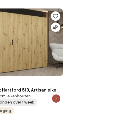
 Hartford 513, Artisan eiken,
cm, eikenhouten
cm, 134 kg, Kledingkast
onden over 1 week
t scharnieren
orging