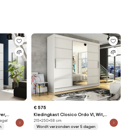
€ 575
ver,
Kledingkast Closico Ordo VI, Wit,
egel
215×250×58 cm
ingkast
215x250x58cm, 203 kg, Kledingkast
n
Wordt verzonden over 5 dagen
deuren: Schuivend, Aantal planken: 9,