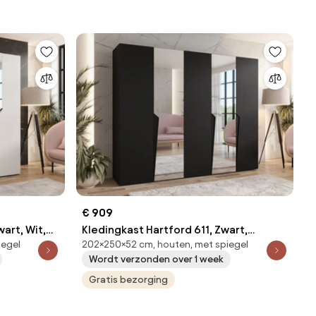
€ 909
art, Wit,
Kledingkast Hartford 611, Zwart,
iegel
202×250×52 cm, houten, met spiegel
edingkast
202x250x52cm, 173 kg, Kledingkast
Wordt verzonden over 1 week
deuren: Met scharnieren
Gratis bezorging