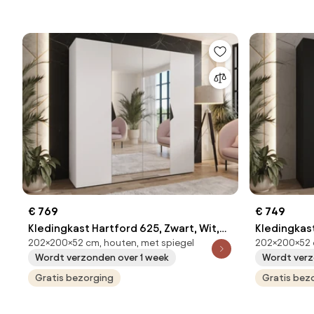
€ 769
€ 749
Kledingkast Hartford 625, Zwart, Wit,
Kledingkast
202×200×52 cm, houten, met spiegel
202×200×52 c
202x200x52cm, 135.3 kg, Kledingkast
Gouden, 20
Wordt verzonden over 1 week
Wordt verz
deuren: Met scharnieren
Kledingkas
Gratis bezorging
Gratis bez