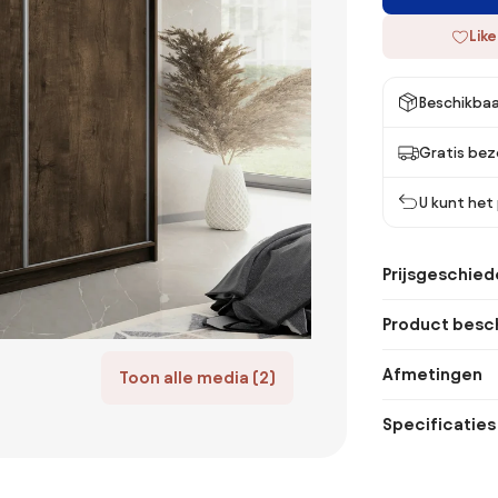
Like
Beschikbaa
Gratis bez
U kunt het
Prijsgeschied
Product besch
Afmetingen
Toon alle media (2)
Specificaties