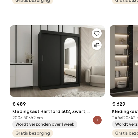
Aantal planken: 9
Gratis bezorging
Gratis bez
€ 489
€ 629
Kledingkast Hartford 502, Zwart,
Kledingkast
200×150×62 cm
246×120×42 
200x150x62cm, 125 kg, Kledingkast
246x120x42
Wordt verzonden over 1 week
Wordt verz
deuren: Schuivend, Aantal planken: 5,
deuren: Me
Aantal planken: 5
Gratis bezorging
planken: 8,
Gratis bez