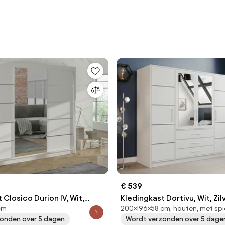
€ 539
 Closico Durion IV, Wit,
Kledingkast Dortivu, Wit, Zil
cm
200×196×58 cm, houten, met spi
cm, 171 kg, Kledingkast
200x196x58cm, 174 kg, Kled
onden over 5 dagen
Wordt verzonden over 5 dage
uivend, Aantal planken: 9,
deuren: Met scharnieren