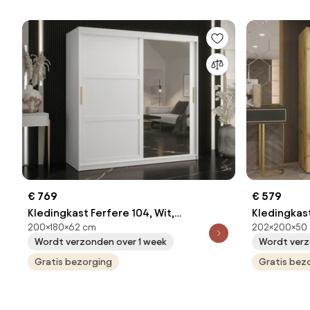
€ 769
€ 579
Kledingkast Ferfere 104, Wit,
Kledingkast
200×180×62 cm
202×200×50 
200x180x62cm, 149 kg, Kledingkast
202x200x50
Wordt verzonden over 1 week
Wordt verz
deuren: Schuivend, Aantal planken: 9,
deuren: Me
Aantal planken: 9
Gratis bezorging
Gratis bez