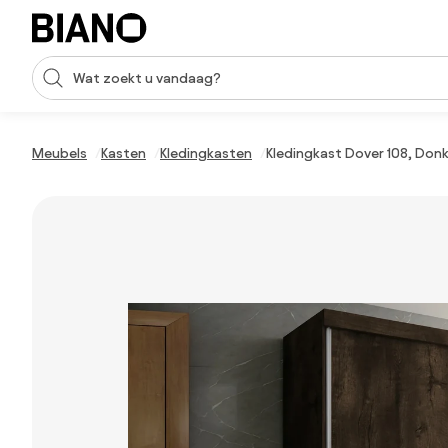
Navigatie overslaan, naar inhoud springen
Zoekopdracht invoeren
Inhoud overslaan, naar voettekst springen
Meubels
Kasten
Kledingkasten
Kledingkast Dover 108, Donk