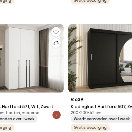
orging
Gratis bezorging
€ 639
 Hartford 571, Wit, Zwart,
Kledingkast Hartford 507, Z
cm, houten, moderne
200×200×62 cm
cm, 100 kg, Kledingkast
200x200x62cm, 159 kg, Kle
onden over 1 week
Wordt verzonden over 1 week
t scharnieren, Aantal
deuren: Schuivend
 Aantal planken: 8
orging
Gratis bezorging