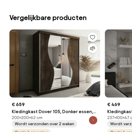
Vergelijkbare producten
€ 659
€ 469
Kledingkast Dover 105, Donker essen,
Kledingkast
200×200×62 cm
237×100×47 
200x200x62cm, 174 kg, Kledingkast
237x100x47
Wordt verzonden over 2 weken
Wordt verz
deuren: Schuivend, Aantal planken: 9,
deuren: Me