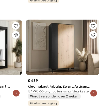
Aantal planken: 9
Gratis bezorging
€ 439
wart,
Kledingkast Fabula, Zwart, Artisan
184×90×55 cm, houten, schuifdeurkasten
dingkast
eiken, 184x90x55cm, 72.55 kg,
Wordt verzonden over 2 weken
Kledingkast deuren: Met scharnieren
Gratis bezorging