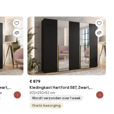
€ 879
wart,
Kledingkast Hartford 587, Zwart,
e
202×250×52 cm
.8 kg,
Gouden, 202x250x52cm, 173 kg,
Wordt verzonden over 1 week
harnieren
Kledingkast deuren: Met scharnieren
Gratis bezorging