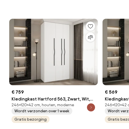
€ 759
€ 569
Kledingkast Hartford 563, Zwart, Wit,
Kledingkast
246×120×42 cm, houten, moderne
246×120×42 c
246x120x42cm, 114 kg, Kledingkast
246x120x42
Wordt verzonden over 1 week
Wordt verz
deuren: Met scharnieren, Aantal
deuren: Me
planken: 6, Aantal planken: 6
Gratis bezorging
planken: 8,
Gratis bez