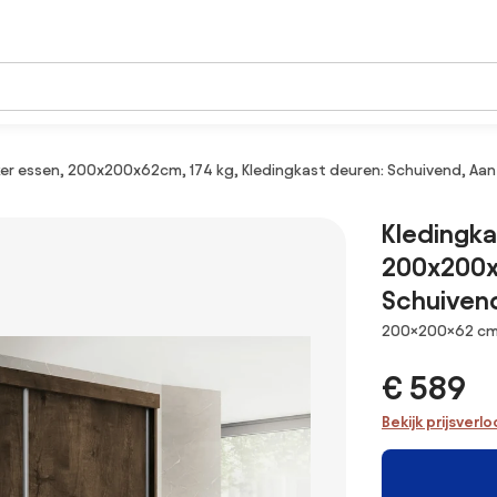
er essen, 200x200x62cm, 174 kg, Kledingkast deuren: Schuivend, Aanta
Kledingka
200x200x6
Schuivend
Afmetingen
200×200×62 c
€ 589
Bekijk prijsverl