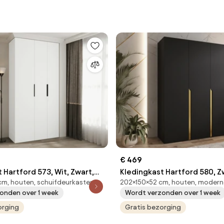
€ 469
 Hartford 573, Wit, Zwart,
Kledingkast Hartford 580, Z
m, houten, schuifdeurkasten
202×150×52 cm, houten, modern
cm, 100.3 kg, Kledingkast
Gouden, 202x150x52cm, 104
onden over 1 week
Wordt verzonden over 1 week
t scharnieren, Aantal
Kledingkast deuren: Met sc
 Aantal planken: 8
orging
Gratis bezorging