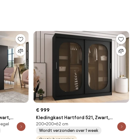
€ 999
wart,
Kledingkast Hartford 521, Zwart,
iegel
200×200×62 cm
edingkast
200x200x62cm, 159 kg, Kledingkast
Wordt verzonden over 1 week
deuren: Schuivend, Aantal planken: 9,