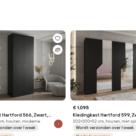
€ 1.095
 Hartford 566, Zwart,
Kledingkast Hartford 599, Z
cm, houten, moderne
202×300×52 cm, houten, met sp
cm, 96.8 kg, Kledingkast
202x300x52cm, 203.5 kg, Kl
onden over 1 week
Wordt verzonden over 1 week
t scharnieren
deuren: Met scharnieren