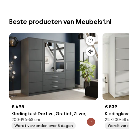
Beste producten van Meubels1.nl
€ 495
€ 539
Kledingkast Dortivu, Grafiet, Zilver,
Kledingkast
200×196×58 cm
215×200×58 
200x196x58cm, 174 kg, Kledingkast
215x200x58
Wordt verzonden over 5 dagen
Wordt verz
deuren: Met scharnieren
deuren: Sch