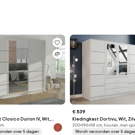
€ 539
 Closico Durion IV, Wit,
Kledingkast Dortivu, Wit, Zil
cm
200×196×58 cm, houten, met spi
cm, 171 kg, Kledingkast
200x196x58cm, 174 kg, Kled
onden over 5 dagen
Wordt verzonden over 5 dage
uivend, Aantal planken: 9,
deuren: Met scharnieren