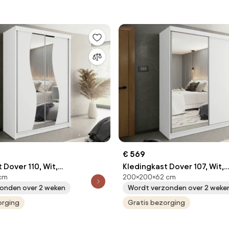
€ 569
 Dover 110, Wit,
Kledingkast Dover 107, Wit,
cm
200×200×62 cm
cm, 134 kg, Kledingkast
200x200x62cm, 174 kg, Kle
onden over 2 weken
Wordt verzonden over 2 weke
uivend, Aantal planken: 5,
deuren: Schuivend, Aantal pl
ken: 5
orging
Aantal planken: 9
Gratis bezorging