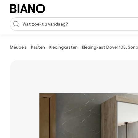
Navigatie overslaan, naar inhoud springen
Zoekopdracht invoeren
Inhoud overslaan, naar voettekst springen
Meubels
Kasten
Kledingkasten
Kledingkast Dover 103, Sono