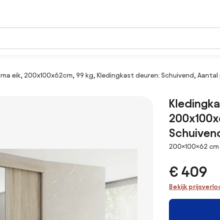
ma eik, 200x100x62cm, 99 kg, Kledingkast deuren: Schuivend, Aantal p
Kledingka
200x100x6
Schuivend
Afmetingen
200×100×62 cm
€ 409
Bekijk prijsverl