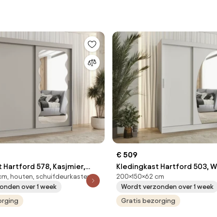
€ 509
 Hartford 578, Kasjmier,
Kledingkast Hartford 503, W
m, houten, schuifdeurkasten
200×150×62 cm
cm, 150 kg, Kledingkast
200x150x62cm, 125 kg, Kled
onden over 1 week
Wordt verzonden over 1 week
uivend, Aantal planken: 9,
deuren: Schuivend
ken: 9
orging
Gratis bezorging