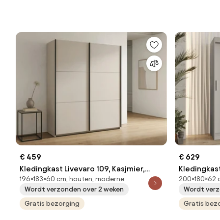
€ 459
€ 629
Kledingkast Livevaro 109, Kasjmier,
Kledingkast
196×183×60 cm, houten, moderne
200×180×62 c
196x183x60cm, 137.8 kg, Kledingkast
200x180x62
Wordt verzonden over 2 weken
Wordt verz
deuren: Schuivend, Aantal planken: 5,
deuren: Sch
Aantal planken: 5
Gratis bezorging
Aantal plan
Gratis bez