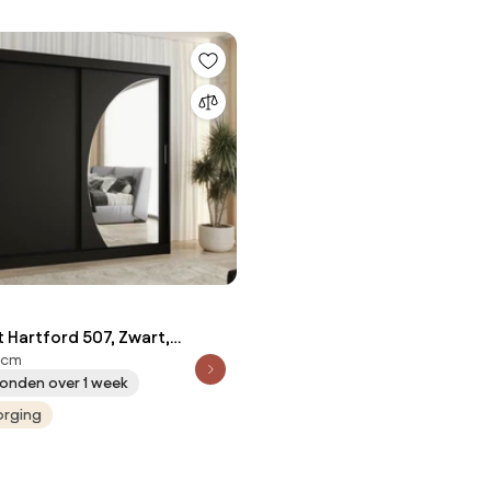
 Hartford 507, Zwart,
 cm
cm, 159 kg, Kledingkast
onden over 1 week
huivend
orging