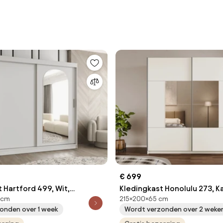
€ 699
 Hartford 499, Wit,
Kledingkast Honolulu 273, Ka
 cm
215×200×65 cm
cm, 159 kg, Kledingkast
215x200x65cm, 169 kg, Kled
onden over 1 week
Wordt verzonden over 2 weke
uivend, Aantal planken: 9,
deuren: Schuivend, Aantal pl