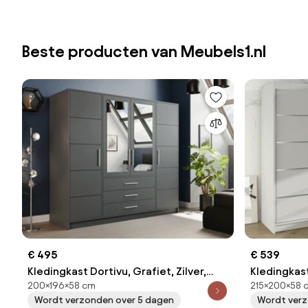
Beste producten van Meubels1.nl
€ 495
€ 539
Kledingkast Dortivu, Grafiet, Zilver,
Kledingkast
200×196×58 cm
215×200×58 
200x196x58cm, 174 kg, Kledingkast
215x200x58
Wordt verzonden over 5 dagen
Wordt verz
deuren: Met scharnieren
deuren: Sch