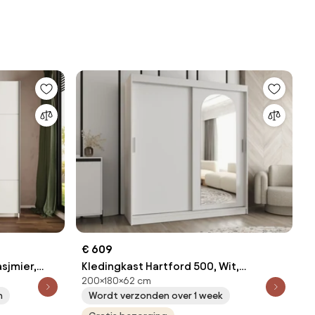
€ 609
sjmier,
Kledingkast Hartford 500, Wit,
200×180×62 cm
ingkast
200x180x62cm, 149 kg, Kledingkast
n
Wordt verzonden over 1 week
anken: 4,
deuren: Schuivend, Aantal planken: 9,