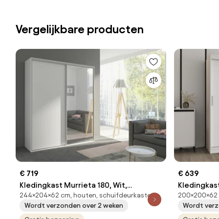
Vergelijkbare producten
€ 719
€ 639
Kledingkast Murrieta 180, Wit,
Kledingkast
244×204×62 cm, houten, schuifdeurkasten
200×200×62
244x204x62cm, Kledingkast deuren:
200x200x62
Wordt verzonden over 2 weken
Wordt verz
Schuivend
deuren: Sch