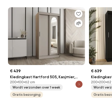
€ 439
€ 639
Kledingkast Hartford 505, Kasjmier,
Kledingkast
200×100×62 cm
200×200×62
200x100x62cm, 99 kg, Kledingkast
200x200x62
Wordt verzonden over 1 week
Wordt verz
deuren: Schuivend, Aantal planken: 3,
deuren: Sc
Aantal planken: 3
Gratis bezorging
Gratis bez