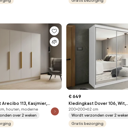
ken: 9
orging
Aantal planken: 4
Gratis bezorging
€ 649
 Arecibo 113, Kasjmier,
Kledingkast Dover 106, Wit,
cm, houten, moderne
200×200×62 cm
0x200x51cm, 161 kg,
200x200x62cm, 174 kg, Kle
onden over 2 weken
Wordt verzonden over 2 weke
t deuren: Met scharnieren
deuren: Schuivend, Aantal pl
orging
Aantal planken: 9
Gratis bezorging