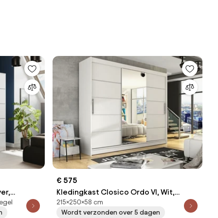
€ 575
ver,
Kledingkast Closico Ordo VI, Wit,
egel
215×250×58 cm
ingkast
215x250x58cm, 203 kg, Kledingkast
n
Wordt verzonden over 5 dagen
deuren: Schuivend, Aantal planken: 9,