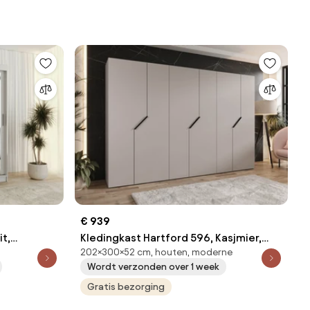
€ 939
it,
Kledingkast Hartford 596, Kasjmier,
202×300×52 cm, houten, moderne
ingkast
Zwart, 202x300x52cm, 203.5 kg,
Wordt verzonden over 1 week
Kledingkast deuren: Met scharnieren
Gratis bezorging