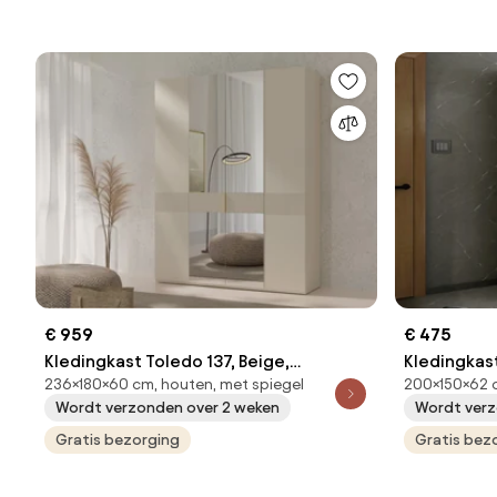
€ 959
€ 475
Kledingkast Toledo 137, Beige,
Kledingkast
236×180×60 cm, houten, met spiegel
200×150×62 
237x180x60cm, 207.5 kg, Kledingkast
200x150x62
Wordt verzonden over 2 weken
Wordt verz
deuren: Met scharnieren
deuren: Sch
Gratis bezorging
Aantal plan
Gratis bez