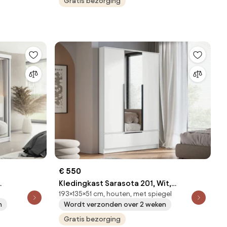
Aantal planken: 9
Gratis bezorging
€ 550
Kledingkast Sarasota 201, Wit,
193×135×51 cm, houten, met spiegel
dingkast
193x135x51cm, 116 kg, Kledingkast
n
Wordt verzonden over 2 weken
anken: 9,
deuren: Met scharnieren
Gratis bezorging