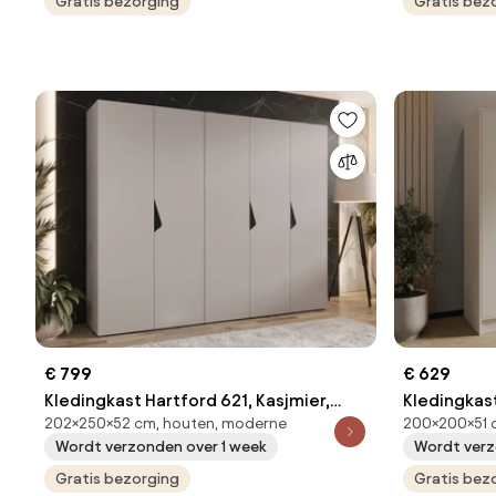
Gratis bezorging
Aantal plan
Gratis bez
€ 799
€ 629
Kledingkast Hartford 621, Kasjmier,
Kledingkast
202×250×52 cm, houten, moderne
200×200×51 
Zwart, 202x250x52cm, 173 kg,
Gouden, 20
Wordt verzonden over 1 week
Wordt verz
Kledingkast deuren: Met scharnieren
Kledingkas
Gratis bezorging
Gratis bez