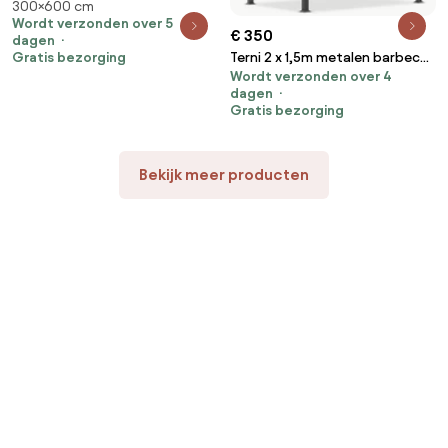
300×600 cm
Premium 3x6 m Tuinpunt
Wordt verzonden over 5
antraciet
€ 350
dagen
Terni 2 x 1,5m metalen barbecue
Gratis bezorging
Wordt verzonden over 4
prieel Tuinpunt
dagen
Gratis bezorging
Bekijk meer producten