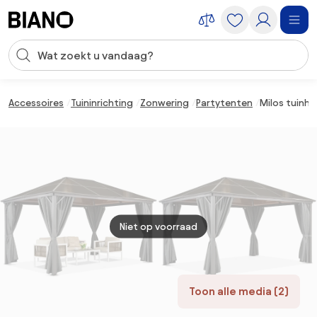
Navigatie overslaan, naar inhoud springen
Zoekopdracht invoeren
Inhoud overslaan, naar voettekst springen
Accessoires
Tuininrichting
Zonwering
Partytenten
Milos tuinhu
Niet op voorraad
Toon alle media (2)