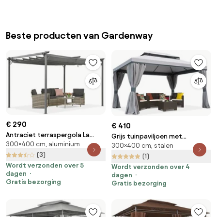
Beste producten van Gardenway
€ 290
€ 410
Antraciet terraspergola La
Grijs tuinpaviljoen met
300×400 cm, aluminium
Palma 3x4 Garden Point
300×400 cm, stalen
gordijnen Valencia 3x4m
(3)
Garden Point
(1)
Wordt verzonden over 5
Wordt verzonden over 4
dagen
dagen
Gratis bezorging
Gratis bezorging