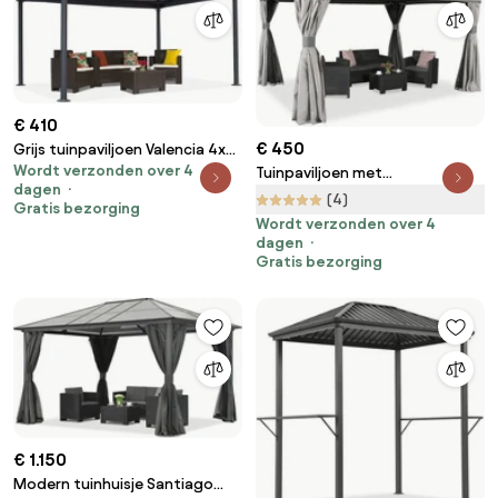
€ 410
€ 450
Grijs tuinpaviljoen Valencia 4x4
Wordt verzonden over 4
m Garden Point
Tuinpaviljoen met
dagen
muskietennet en gordijnen grijs
(4)
Gratis bezorging
Valencia 3x4m Garden Point
Wordt verzonden over 4
dagen
Gratis bezorging
€ 1.150
Modern tuinhuisje Santiago