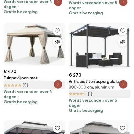
Wordt verzonden over 4
Wordt verzonden over 5
dagen
dagen
Gratis bezorging
Gratis bezorging
€ 470
€ 270
Tuinpaviljoen met
Antraciet terraspergola La
muskietennet en gordijnen
(5)
300×300 cm, aluminium
Palma 3x3 Garden Point
Valencia 3x4m crème Garden
Wordt verzonden over 4
(1)
Point
dagen
Wordt verzonden over 5
Gratis bezorging
dagen
Gratis bezorging