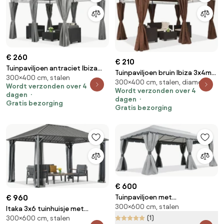
€ 260
€ 210
Tuinpaviljoen antraciet Ibiza
Tuinpaviljoen bruin Ibiza 3x4m
300×400 cm, stalen
3x4m Garden Point
300×400 cm, stalen, diameter
Garden Point
Wordt verzonden over 4
Wordt verzonden over 4
dagen
dagen
Gratis bezorging
Gratis bezorging
€ 600
€ 960
Tuinpaviljoen met
300×600 cm, stalen
muskietennet en gordijnen grijs
Itaka 3x6 tuinhuisje met
Valencia 3x6m Garden Point
(1)
300×600 cm, stalen
klamboe antraciet Tuinpunt