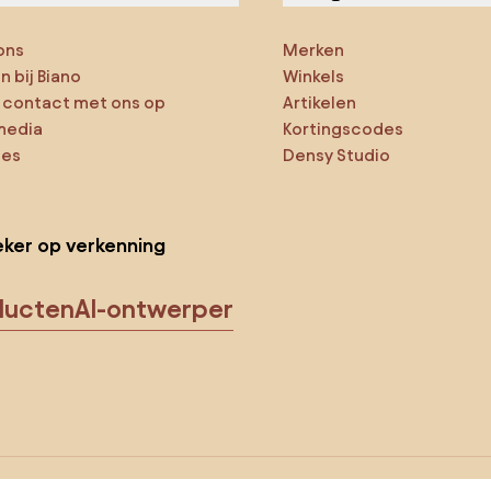
ons
Merken
 bij Biano
Winkels
contact met ons op
Artikelen
media
Kortingscodes
ies
Densy Studio
ker op verkenning
ducten
AI-ontwerper