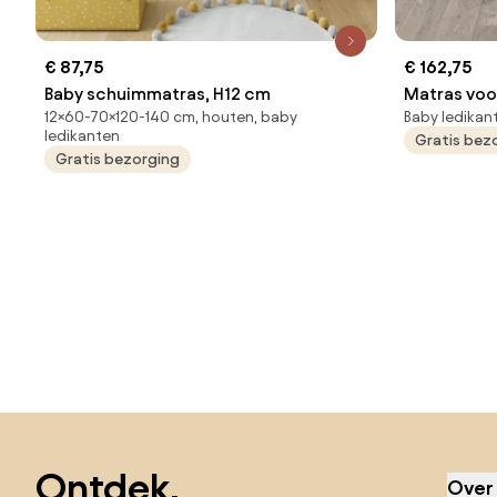
€ 87,75
€ 162,75
Baby schuimmatras, H12 cm
Matras voo
12×60-70×120-140 cm, houten, baby
Baby ledikan
hoogte. 12
ledikanten
Gratis bez
Gratis bezorging
Sla de voettekst over, ga naar het begin van de pagina
Ontdek,
Over