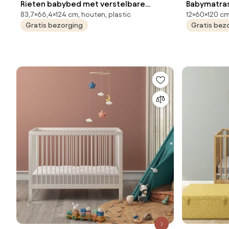
Rieten babybed met verstelbare
Babymatras
83,7×66,4×124 cm, houten, plastic
12×60×120 cm
bodem, Kaya
Gratis bezorging
Gratis bez