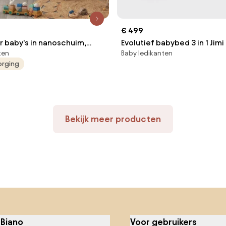
€ 499
r baby's in nanoschuim,
Evolutief babybed 3 in 1 Jimi
ten
Baby ledikanten
 cm
orging
Bekijk meer producten
 Biano
Voor gebruikers