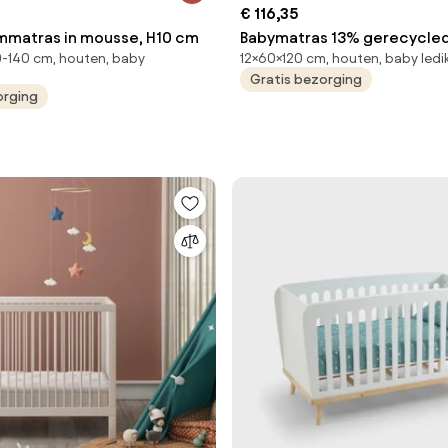
€ 116,35
mmatras in mousse, H10 cm
Babymatras 13% gerecycle
-140 cm, houten, baby
12×60×120 cm, houten, baby led
Gratis bezorging
orging