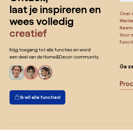
laat je inspireren en
Over 
wees volledig
Werken
Neem 
creatief
Voor 
Funct
Krijg toegang tot alle functies en word
een deel van de Home&Decor-community.
Ga ze
Pro
Ik wil alle functies!