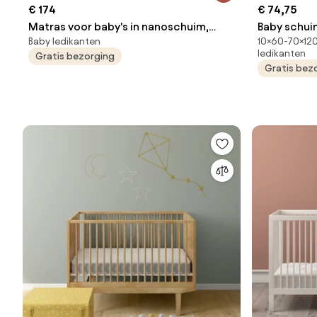
€ 174
€ 74,75
Matras voor baby's in nanoschuim,
Baby schui
Baby ledikanten
10×60-70×120
hoogte. 12 cm
ledikanten
Gratis bezorging
Gratis bez