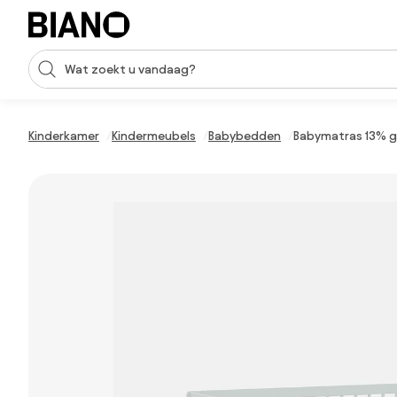
Navigatie overslaan, naar inhoud springen
Zoekopdracht invoeren
Inhoud overslaan, naar voettekst springen
Kinderkamer
Kindermeubels
Babybedden
Babymatras 13% g