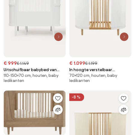
€ 999
€ 1.099
€ 1.149
€ 1.199
Uitschuifbaar babybed van
In hoogte verstelbaar
110-150×70 cm, houten, baby
70×120 cm, houten, baby
berkenhout Baby Bed Baby & Jr.,
babybedje Kai, handgemaakt,
ledikanten
ledikanten
70 x 110/150 cm
70 x 120 cm
-8 %