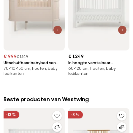
€ 999
€ 1.249
€ 1.149
Uitschuifbaar babybed van
In hoogte verstelbaar
70×110-150 cm, houten, baby
60×120 cm, houten, baby
berkenhout Baby Bed Baby & Jr.,
kinderbedje Harlequin, 60 x 120
ledikanten
ledikanten
70 x 110/150 cm
cm
Beste producten van Westwing
-13 %
-8 %