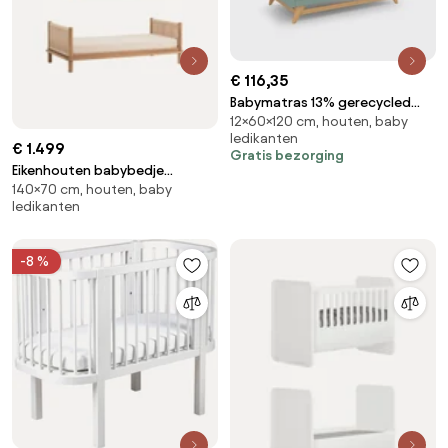
€ 116,35
Babymatras 13% gerecycled
12×60×120 cm, houten, baby
schuim
ledikanten
€ 1.499
Gratis bezorging
Eikenhouten babybedje
140×70 cm, houten, baby
Latitude met uitbouw tot
ledikanten
ledikant, 70 x 140 cm
-8 %