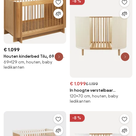
-8 %
€ 1.099
Houten kinderbed Tilu, 69 x 129
69×129 cm, houten, baby
cm
ledikanten
€ 1.099
€ 1.199
In hoogte verstelbaar
120×70 cm, houten, baby
babybedje Kai, handgemaakt,
ledikanten
70 x 120 cm
-8 %