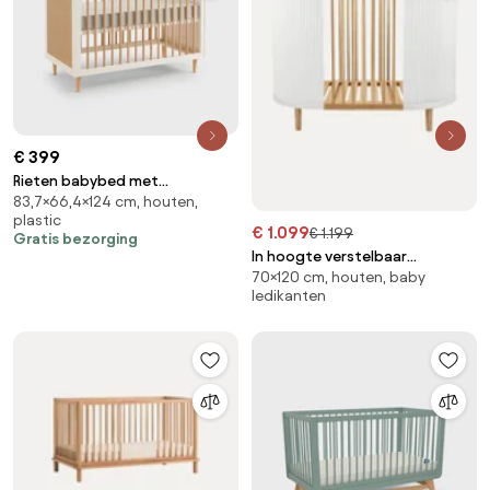
€ 399
Rieten babybed met
83,7×66,4×124 cm, houten,
verstelbare bodem, Kaya
plastic
€ 1.099
€ 1.199
Gratis bezorging
In hoogte verstelbaar
70×120 cm, houten, baby
babybedje Kai, handgemaakt,
ledikanten
70 x 120 cm