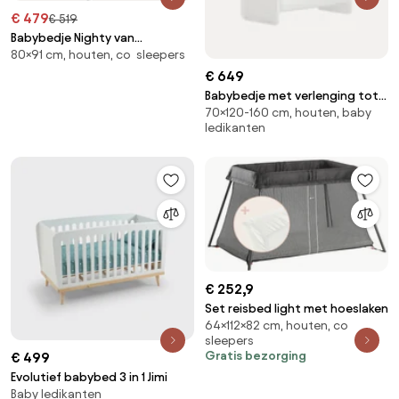
€ 479
€ 519
Babybedje Nighty van
80×91 cm, houten, co sleepers
beukenhout, 91 x H 80 cm
€ 649
Babybedje met verlenging tot
70×120-160 cm, houten, baby
peuterbed, 70 x 120/160 cm
ledikanten
€ 252,9
Set reisbed light met hoeslaken
64×112×82 cm, houten, co
sleepers
Gratis bezorging
€ 499
Evolutief babybed 3 in 1 Jimi
Baby ledikanten