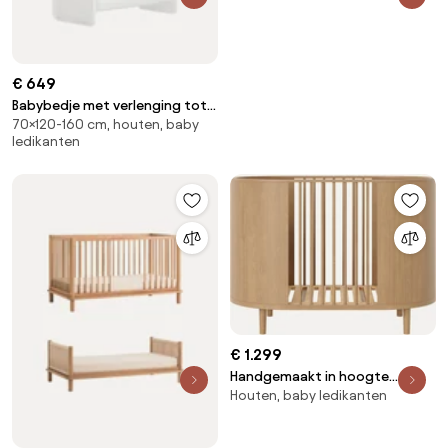
€ 649
Babybedje met verlenging tot
70×120-160 cm, houten, baby
peuterbed, 70 x 120/160 cm
ledikanten
€ 1.299
Handgemaakt in hoogte
Houten, baby ledikanten
verstelbaar babybed Kai,