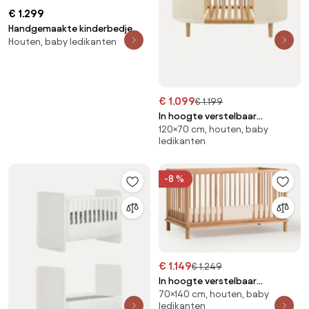
€ 1.299
Handgemaakte kinderbedje
Houten, baby ledikanten
Nature 2.0 van eikenhout
€ 1.099
€ 1.199
In hoogte verstelbaar
120×70 cm, houten, baby
babybedje Kai, handgemaakt,
ledikanten
70 x 120 cm
-8 %
€ 1.149
€ 1.249
In hoogte verstelbaar
70×140 cm, houten, baby
babybedje Latitude van
ledikanten
eikenhout, 70 x 140 cm