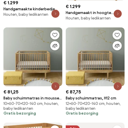
€ 1.299
€ 1.299
Handgemaakte kinderbedje
Handgemaakt in hoogte
Houten, baby ledikanten
Nature 2.0 van eikenhout
Houten, baby ledikanten
verstelbaar babybed Kai,
€ 81,25
€ 87,75
Baby schuimmatras in mousse,
Baby schuimmatras, H12 cm
10×60-70×120-140 cm, houten,
12×60-70×120-140 cm, houten,
H10 cm
baby ledikanten
baby ledikanten
Gratis bezorging
Gratis bezorging