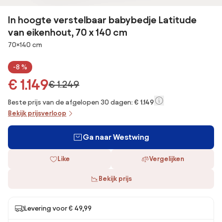
In hoogte verstelbaar babybedje Latitude
van eikenhout, 70 x 140 cm
Afmetingen
70×140 cm
-8 %
€ 1.149
€ 1.249
Beste prijs van de afgelopen 30 dagen:
€ 1.149
Bekijk prijsverloop
Ga naar Westwing
Like
Vergelijken
Bekijk prijs
Levering voor € 49,99