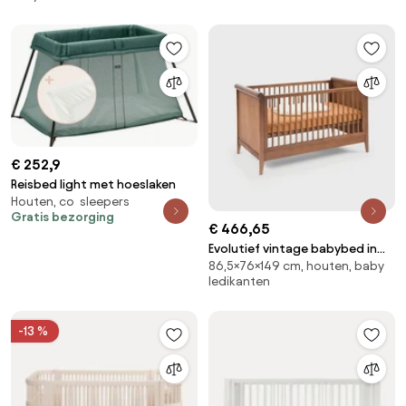
€ 252,9
Reisbed light met hoeslaken
Houten, co sleepers
Gratis bezorging
€ 466,65
Evolutief vintage babybed in
86,5×76×149 cm, houten, baby
notenhoutbeits, Florette
ledikanten
-13 %