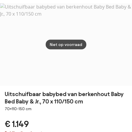
70 x 
Niet op voorraad
Uitschuifbaar babybed van berkenhout Baby
Bed Baby & Jr., 70 x 110/150 cm
Afmetingen
70×110-150 cm
€ 1.149