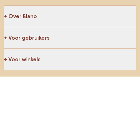
Over Biano
Voor gebruikers
Voor winkels
Ga zeker op verkenning
Producten
AI-ontwerper
Jij kan ons op sociale media vinden