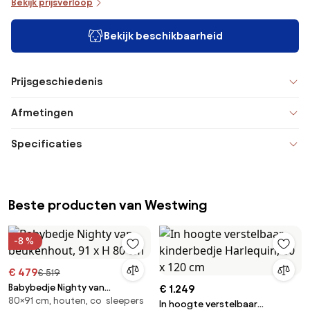
Bekijk prijsverloop
Bekijk beschikbaarheid
Prijsgeschiedenis
Afmetingen
Specificaties
Beste producten van Westwing
-8 %
€ 479
€ 519
Babybedje Nighty van
€ 1.249
80×91 cm, houten, co sleepers
beukenhout, 91 x H 80 cm
In hoogte verstelbaar