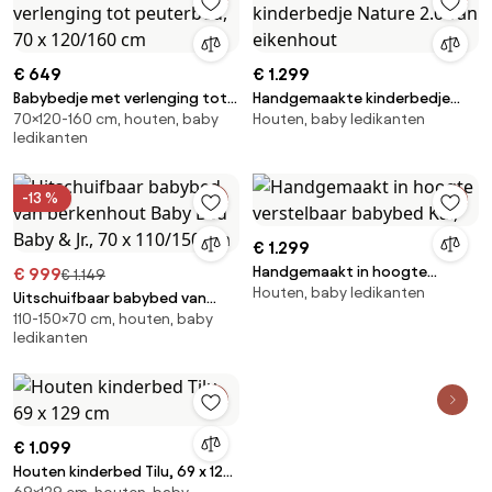
€ 649
€ 1.299
Babybedje met verlenging tot
Handgemaakte kinderbedje
70×120-160 cm, houten, baby
Houten, baby ledikanten
peuterbed, 70 x 120/160 cm
Nature 2.0 van eikenhout
ledikanten
-13 %
€ 1.299
Handgemaakt in hoogte
€ 999
€ 1.149
Houten, baby ledikanten
verstelbaar babybed Kai,
Uitschuifbaar babybed van
110-150×70 cm, houten, baby
berkenhout Baby Bed Baby & Jr.,
ledikanten
70 x 110/150 cm
€ 1.099
Houten kinderbed Tilu, 69 x 129