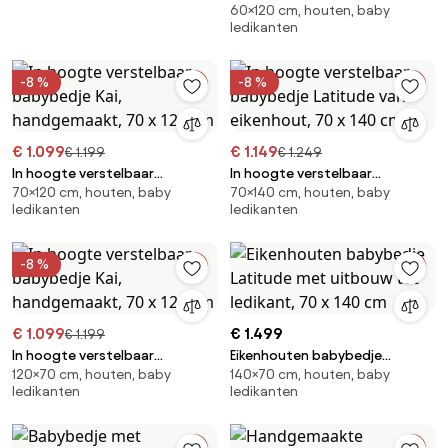
60×120 cm, houten, baby
kinderbedje Harlequin, 60 x 120
ledikanten
cm
-8 %
-8 %
€ 1.099
€ 1.149
€ 1.199
€ 1.249
In hoogte verstelbaar
In hoogte verstelbaar
70×120 cm, houten, baby
70×140 cm, houten, baby
babybedje Kai, handgemaakt,
babybedje Latitude van
ledikanten
ledikanten
70 x 120 cm
eikenhout, 70 x 140 cm
-8 %
€ 1.099
€ 1.499
€ 1.199
In hoogte verstelbaar
Eikenhouten babybedje
120×70 cm, houten, baby
140×70 cm, houten, baby
babybedje Kai, handgemaakt,
Latitude met uitbouw tot
ledikanten
ledikanten
70 x 120 cm
ledikant, 70 x 140 cm