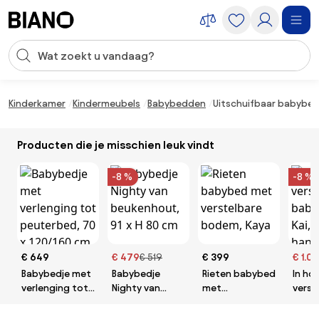
Navigatie overslaan, naar inhoud springen
Zoekopdracht invoeren
Inhoud overslaan, naar voettekst springen
Kinderkamer
Kindermeubels
Babybedden
Uitschuifbaar babybed 
Producten die je misschien leuk vindt
-8 %
-8 %
€ 649
€ 479
€ 519
€ 399
€ 1.0
Babybedje met
Babybedje
Rieten babybed
In ho
verlenging tot
Nighty van
met
verst
peuterbed, 70
beukenhout, 91
verstelbare
babyb
x 120/160 cm
x H 80 cm
bodem, Kaya
hand