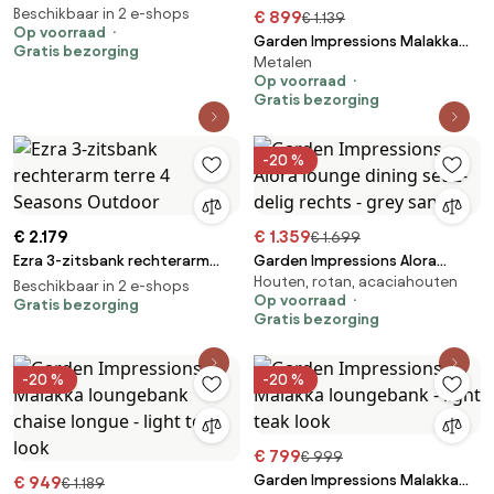
- terre
Beschikbaar in 2 e-shops
€ 899
€ 1.139
Op voorraad
Garden Impressions Malakka
Gratis bezorging
Metalen
loungebank chaise longue -
Op voorraad
donker grijs
Gratis bezorging
-20 %
€ 2.179
€ 1.359
€ 1.699
Ezra 3-zitsbank rechterarm
Garden Impressions Alora
Houten, rotan, acaciahouten
terre 4 Seasons Outdoor
lounge dining set 2-delig
Beschikbaar in 2 e-shops
Op voorraad
Gratis bezorging
rechts - grey sand
Gratis bezorging
-20 %
-20 %
€ 799
€ 999
Garden Impressions Malakka
€ 949
€ 1.189