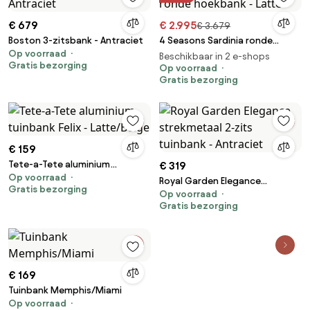
€ 679
€ 2.995
€ 3.679
Boston 3-zitsbank - Antraciet
4 Seasons Sardinia ronde
Op voorraad
hoekbank - Latte
Beschikbaar in 2 e-shops
Gratis bezorging
Op voorraad
Gratis bezorging
€ 159
Tete-a-Tete aluminium
€ 319
Op voorraad
tuinbank Felix - Latte/Beige
Royal Garden Elegance
Gratis bezorging
Op voorraad
strekmetaal 2-zits tuinbank -
Gratis bezorging
Antraciet
€ 169
Tuinbank Memphis/Miami
Op voorraad