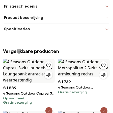
Prijsgeschiedenis
Product beschrijving
Specificaties
Vergelijkbare producten
€ 1.739
4 Seasons Outdoor
€ 1.889
Gratis bezorging
Metropolitan 2.5-zits bank
4 Seasons Outdoor Capresi 3-
armleuning rechts
Op voorraad
zits loungebank Loungebank
Gratis bezorging
antraciet weerbestendig