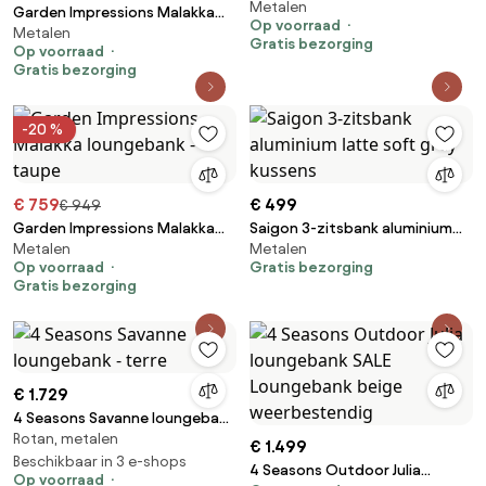
Metalen
loungebank - light teak look
Garden Impressions Malakka
Op voorraad
Metalen
loungebank chaise longue -
Gratis bezorging
Op voorraad
light teak look
Gratis bezorging
-20 %
€ 759
€ 499
€ 949
Garden Impressions Malakka
Saigon 3-zitsbank aluminium
Metalen
Metalen
loungebank - taupe
latte soft grey kussens
Op voorraad
Gratis bezorging
Gratis bezorging
€ 1.729
4 Seasons Savanne loungebank
Rotan, metalen
- terre
€ 1.499
Beschikbaar in 3 e-shops
4 Seasons Outdoor Julia
Op voorraad