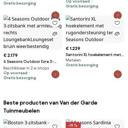
Op voorraad
loungebank SALE Loungebank
Gratis bezorging
Gratis bezorging
beige weerbestendig
€ 1.239
Santorini XL hoekelement met
€ 2.179
Metalen
rugondersteuning terre 4
4 Seasons Outdoor Ezra 3-
Gratis bezorging
Seasons Outdoor
zitsbank met armleuning
Beschikbaar in 2 e-shops
rechts LoungebankLoungeset
Op voorraad
Gratis bezorging
bruin weerbestendig
Beste producten van Van der Garde
Tuinmeubelen
-19 %