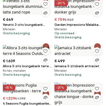
-20 %
€ 649
€ 759
€ 949
Veneto 3-zits loungebank
Garden Impressions Malakka
Metalen
Metalen
aluminium latte zand rope
loungebank - donker grijs
Gratis bezorging
Op voorraad
Gratis bezorging
€ 1.639
€ 499
Allora 3-zits loungebank terre 4
Jamaica 3-zitsbank antraciet
Rotan, metalen
Metalen
Seasons Outdoor
Gratis bezorging
Gratis bezorging
-15 %
-21 %
€ 1.529
€ 1.799
4 Seasons Puglia loungebanken