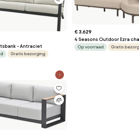
€ 3.629
4 Seasons Outdoor Ezra cha
tsbank - Antraciet
loungebank terre met love i
Op voorraad
Gratis bezor
Loungebank bruin weer
ad
Gratis bezorging