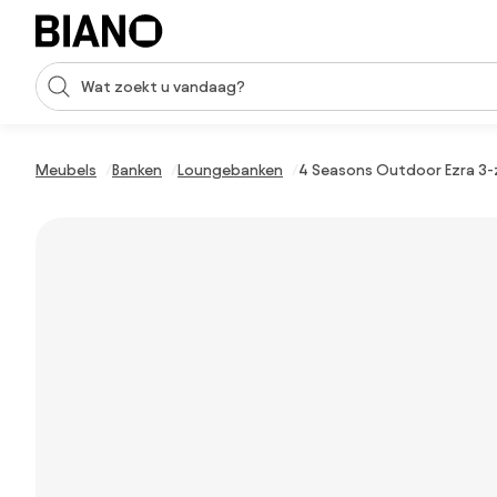
Navigatie overslaan, naar inhoud springen
Zoekopdracht invoeren
Inhoud overslaan, naar voettekst springen
Meubels
Banken
Loungebanken
4 Seasons Outdoor Ezra 3-