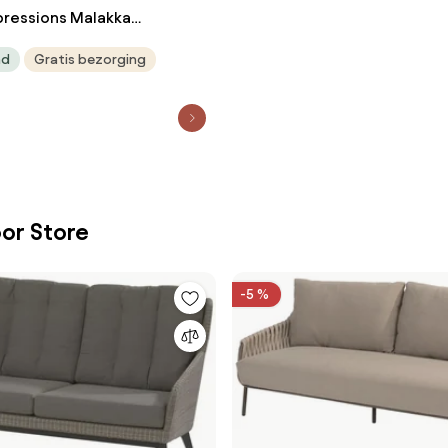
ressions Malakka
- light teak look
ad
Gratis bezorging
or Store
-5 %