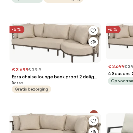
-6 %
-6 %
€ 3.699
€ 3.
€ 3.699
€ 3.919
4 Seasons 
Ezra chaise lounge bank groot 2 delig
loungebank 
Op voorra
Rotan
terre 4 Seasons Outdoor
Gratis bezorging