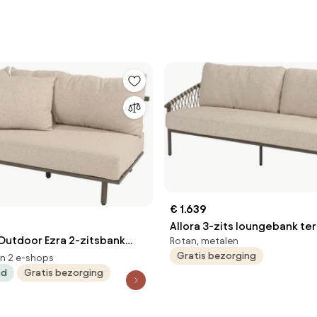
€ 1.639
Allora 3-zits loungebank ter
Outdoor Ezra 2-zitsbank
Rotan, metalen
Seasons Outdoor
Gratis bezorging
ning rechts
in 2 e-shops
ad
Gratis bezorging
ungeset bruin
ndig