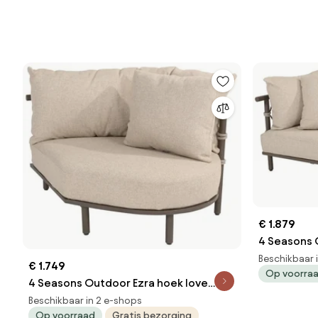
€ 1.879
4 Seasons 
met armleu
Beschikbaar 
€ 1.749
Op voorra
LoungebankLo
4 Seasons Outdoor Ezra hoek love
weerbeste
island terre LoungebankLoungeset
Beschikbaar in 2 e-shops
Op voorraad
Gratis bezorging
bruin weerbestendig