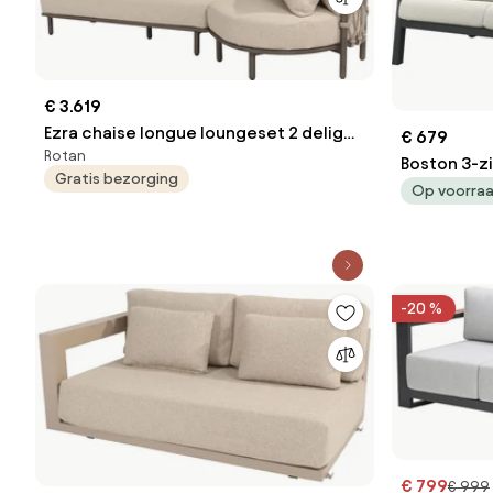
€ 3.619
Ezra chaise longue loungeset 2 delig
€ 679
Rotan
terre 4 Seasons Outdoor
Boston 3-zi
Gratis bezorging
Op voorra
-20 %
€ 799
€ 999