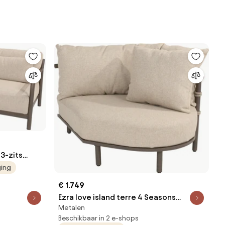
3-zits
ging
€ 1.749
Ezra love island terre 4 Seasons
Metalen
Outdoor
Beschikbaar in 2 e-shops