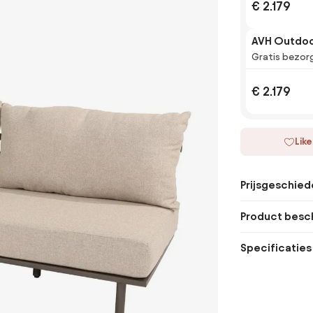
€ 2.179
AVH Outdoo
Gratis bezor
€ 2.179
Like
Prijsgeschied
Product besch
Specificaties