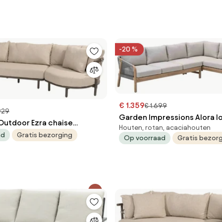
-20 %
€ 1.359
€ 1.699
929
Garden Impressions Alora l
Outdoor Ezra chaise
Houten, rotan, acaciahouten
dining set 2-delig rechts - 
terre met love island XL
ad
Gratis bezorging
Op voorraad
Gratis bezor
Loungebank bruin weerbestendig