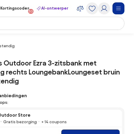
Kortingscodes
AI-ontwerper
53
stendig
 Outdoor Ezra 3-zitsbank met
ng rechts LoungebankLoungeset bruin
endig
anbiedingen
hops:
Outdoor Store
Gratis bezorging
+ 14 coupons