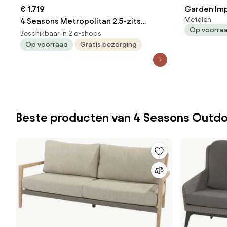
€ 1.719
Garden Imp
Metalen
4 Seasons Metropolitan 2.5-zits
loungebank 
Op voorra
loungebank arm rechts
Beschikbaar in 2 e-shops
Op voorraad
Gratis bezorging
Beste producten van 4 Seasons Outdo