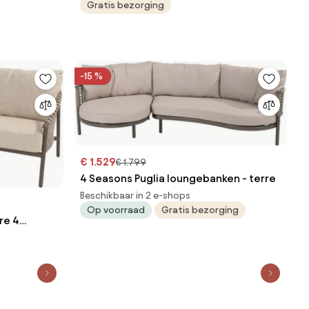
Gratis bezorging
-15 %
€ 1.529
€ 1.799
4 Seasons Puglia loungebanken - terre
Beschikbaar in 2 e-shops
Op voorraad
Gratis bezorging
re 4