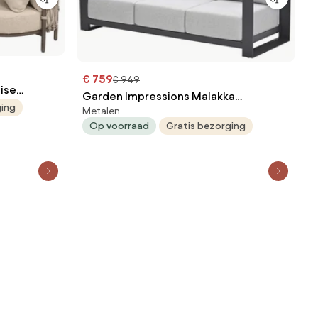
€ 759
€ 949
ise
Garden Impressions Malakka
sland
ging
Metalen
loungebank - donker grijs
bestendig
Op voorraad
Gratis bezorging