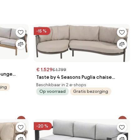
-15 %
€ 1.529
€ 1.799
ounge
Taste by 4 Seasons Puglia chaise
grey sand
loungebank terre Loungebank bruin
Beschikbaar in 2 e-shops
ging
Op voorraad
Gratis bezorging
weerbestendig
-20 %