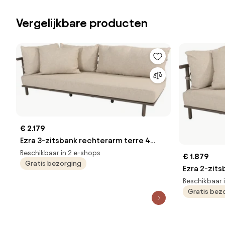
Vergelijkbare producten
€ 2.179
Ezra 3-zitsbank rechterarm terre 4
Seasons Outdoor
Beschikbaar in 2 e-shops
€ 1.879
Gratis bezorging
Ezra 2-zits
Seasons O
Beschikbaar 
Gratis bez