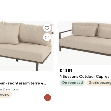
€ 1.889
4 Seasons Outdoor Capresi 
loungebank Loungebank antraciet
Op voorraad
Gratis bezor
bank rechterarm terre 4
weerbestendig
utdoor
in 2 e-shops
orging