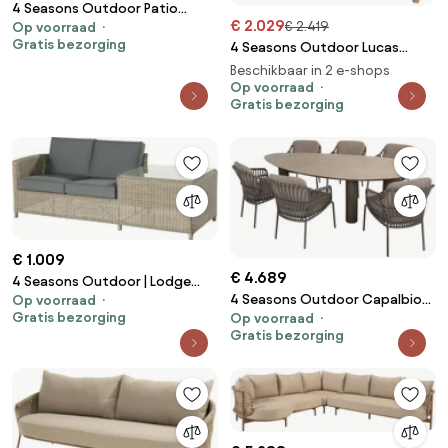
4 Seasons Outdoor Patio
€ 2.029
€ 2.419
Op voorraad
vierzits loungebank ** SALE **
Gratis bezorging
4 Seasons Outdoor Lucas
Loungebank antraciet
loungebank SALE Loungebank
weerbestendig
Beschikbaar in 2 e-shops
beige weerbestendig
Op voorraad
Gratis bezorging
€ 1.009
€ 4.689
4 Seasons Outdoor | Lodge
4 Seasons Outdoor Capalbio
Op voorraad
living bench 2 seater right arm
Gratis bezorging
Op voorraad
tuinset terre met Arizona tafel
with end table, pure
Gratis bezorging
met keramisch blad 240 cm
weerbestendig
Tuinset bruin weerbestendig