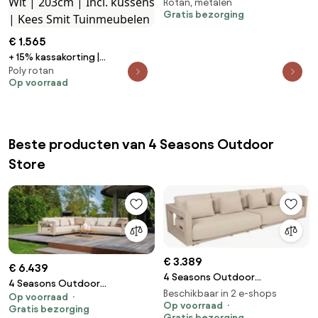
Rotan, metalen
Seasons Outdoor
Gratis bezorging
€ 1.565
+ 15% kassakorting |
Poly rotan
Loungebank Tuin Apple Bee |
Op voorraad
Wicker (vlechtwerk) | 3
personen | Tuinbank Wit |
203cm | Incl. kussens | Kees Smit
Tuinmeubelen
Beste producten van 4 Seasons Outdoor
Store
€ 3.389
€ 6.439
4 Seasons Outdoor
4 Seasons Outdoor
Metropolitan 4-zits
Beschikbaar in 2 e-shops
Op voorraad
Metropolitan hoekbank latte
loungebank latte Loungebank
Op voorraad
Gratis bezorging
met Volta tafels Ø 45 en 80 cm
Gratis bezorging