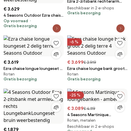
Ezra 2-zitsbank rechterarm
terre 4 Seasons Outdoor
Beschikbaar in 2 e-shops
€ 3.629
Gratis bezorging
4 Seasons Outdoor Ezra chaise
Op voorraad
loungebank terre met love
Gratis bezorging
island Loungebank bruin
weerbestendig
-6 %
€ 3.619
€ 3.699
€ 3.919
Ezra chaise longue loungeset 2
Ezra chaise lounge bank groot
Rotan
Rotan
delig terre 4 Seasons Outdoor
2 delig terre 4 Seasons
Gratis bezorging
Gratis bezorging
Outdoor
-25 %
€ 3.089
€ 4.119
4 Seasons Martinique
Rotan, metalen
loungebanken - amber
Beschikbaar in 2 e-shops
€ 1.879