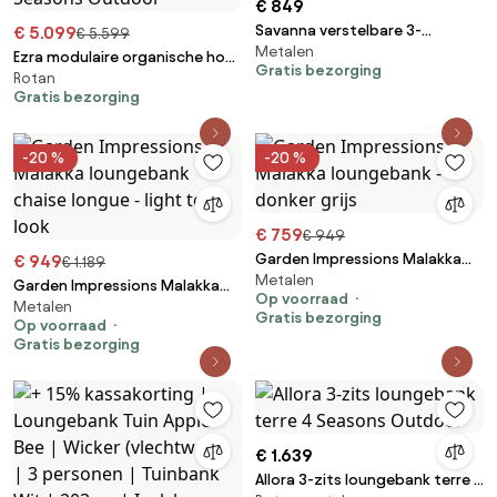
€ 849
Savanna verstelbare 3-
€ 5.099
€ 5.599
Metalen
zitsbank aluminium antraciet
Ezra modulaire organische hoek
Gratis bezorging
Rotan
loungeset 3 delig terre 4
Gratis bezorging
Seasons Outdoor
-20 %
-20 %
€ 759
€ 949
Garden Impressions Malakka
€ 949
€ 1.189
Metalen
loungebank - donker grijs
Garden Impressions Malakka
Op voorraad
Metalen
loungebank chaise longue -
Gratis bezorging
Op voorraad
light teak look
Gratis bezorging
€ 1.639
Allora 3-zits loungebank terre 4