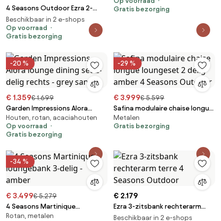
Op voorraad
4 Seasons Outdoor Ezra 2-
Gratis bezorging
zitsbank met armleuning
Beschikbaar in 2 e-shops
rechts LoungebankLoungeset
Op voorraad
Gratis bezorging
bruin weerbestendig
-20 %
-29 %
€ 1.359
€ 3.999
€ 1.699
€ 5.599
Garden Impressions Alora
Safina modulaire chaise longue
Houten, rotan, acaciahouten
Metalen
lounge dining set 2-delig
loungeset 2 delig amber 4
Op voorraad
Gratis bezorging
rechts - grey sand
Seasons Outdoor
Gratis bezorging
-34 %
€ 3.499
€ 2.179
€ 5.279
4 Seasons Martinique
Ezra 3-zitsbank rechterarm
Rotan, metalen
loungebank 3-delig - amber
terre 4 Seasons Outdoor
Beschikbaar in 2 e-shops