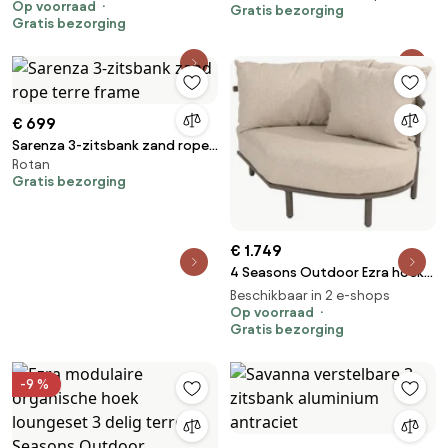
Op voorraad
Gratis bezorging
Gratis bezorging
€ 699
Sarenza 3-zitsbank zand rope
Rotan
terre frame
Gratis bezorging
€ 1.749
4 Seasons Outdoor Ezra hoek
love island terre
Beschikbaar in 2 e-shops
LoungebankLoungeset bruin
Op voorraad
Gratis bezorging
weerbestendig
-9 %