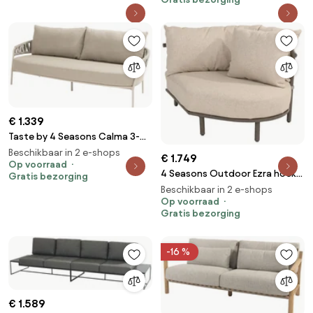
beige weerbestendig
LoungebankLoungeset beige
weerbestendig
€ 1.339
Taste by 4 Seasons Calma 3-
zits loungebank latte
Beschikbaar in 2 e-shops
€ 1.749
Loungebank taupe
Op voorraad
4 Seasons Outdoor Ezra hoek
Gratis bezorging
weerbestendig
love island terre
Beschikbaar in 2 e-shops
LoungebankLoungeset bruin
Op voorraad
Gratis bezorging
weerbestendig
-16 %
€ 1.589