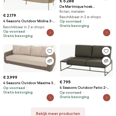
€ 5.288
De Martinique hoek
Rotan, metalen
loungebank amber XL met
€ 2.179
knuffelhoek
Beschikbaar in 2 e-shops
4 Seasons Outdoor Molina 3-
Op voorraad
Gratis bezorging
zits loungebank amber
Beschikbaar in 2 e-shops
Loungebank beige
Op voorraad
Gratis bezorging
weerbestendig
€ 3.999
€ 795
4 Seasons Outdoor Maxime 3-
4 Seasons Outdoor Patio 2-
Op voorraad
zits loungebank terre
Gratis bezorging
Op voorraad
zitter Rechts Tuinbank
Loungebank bruin
Gratis bezorging
antraciet weerbestendig
weerbestendig
Bekijk meer producten