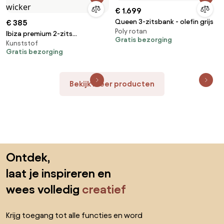
€ 1.699
Queen 3-zitsbank - olefin grijs
€ 385
Poly rotan
Ibiza premium 2-zits
Gratis bezorging
Kunststof
loungebank antraciet wicker
Gratis bezorging
Bekijk meer producten
Sla de voettekst over, ga naar het begin van de pagina
Ontdek,
laat je inspireren en
wees volledig
creatief
Krijg toegang tot alle functies en word