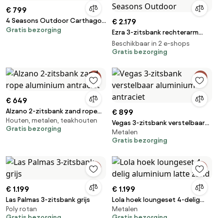
€ 799
4 Seasons Outdoor Carthago
€ 2.179
Gratis bezorging
lounge bank
Ezra 3-zitsbank rechterarm
terre 4 Seasons Outdoor
Beschikbaar in 2 e-shops
Gratis bezorging
€ 649
Alzano 2-zitsbank zand rope
€ 899
Houten, metalen, teakhouten
aluminium antraciet
Vegas 3-zitsbank verstelbaar
Gratis bezorging
Metalen
aluminium antraciet
Gratis bezorging
€ 1.199
€ 1.199
Las Palmas 3-zitsbank grijs
Lola hoek loungeset 4-delig
Poly rotan
Metalen
aluminium latte zand
Gratis bezorging
Gratis bezorging