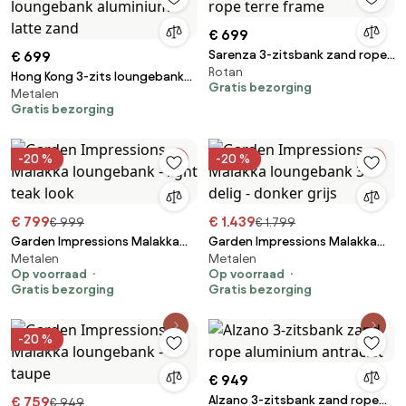
€ 699
Sarenza 3-zitsbank zand rope
€ 699
Rotan
terre frame
Hong Kong 3-zits loungebank
Gratis bezorging
Metalen
aluminium latte zand
Gratis bezorging
-20 %
-20 %
€ 799
€ 1.439
€ 999
€ 1.799
Garden Impressions Malakka
Garden Impressions Malakka
Metalen
Metalen
loungebank - light teak look
loungebank 3-delig - donker
Op voorraad
Op voorraad
grijs
Gratis bezorging
Gratis bezorging
-20 %
€ 949
Alzano 3-zitsbank zand rope
€ 759
€ 949