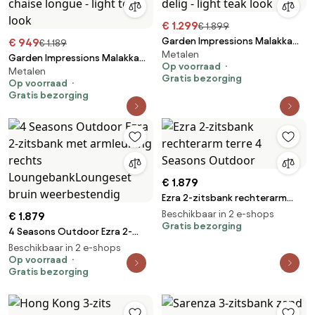
€ 1.299
€ 1.899
Garden Impressions Malakka
€ 949
€ 1.189
Metalen
loungebank 3-delig - light teak
Garden Impressions Malakka
Op voorraad
look
Metalen
loungebank chaise longue -
Gratis bezorging
Op voorraad
light teak look
Gratis bezorging
€ 1.879
Ezra 2-zitsbank rechterarm
terre 4 Seasons Outdoor
Beschikbaar in 2 e-shops
€ 1.879
Gratis bezorging
4 Seasons Outdoor Ezra 2-
zitsbank met armleuning
Beschikbaar in 2 e-shops
rechts LoungebankLoungeset
Op voorraad
Gratis bezorging
bruin weerbestendig