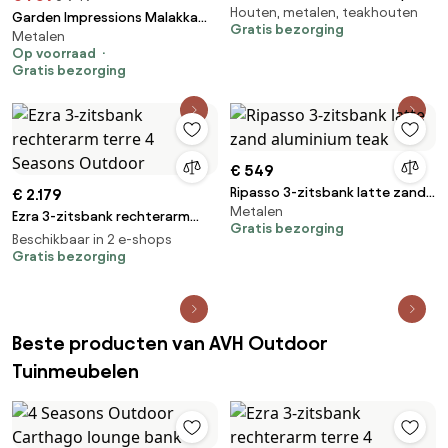
Houten, metalen, teakhouten
aluminium antraciet
Garden Impressions Malakka
Gratis bezorging
Metalen
loungebank - taupe
Op voorraad
Gratis bezorging
€ 549
Ripasso 3-zitsbank latte zand
€ 2.179
Metalen
aluminium teak
Ezra 3-zitsbank rechterarm
Gratis bezorging
terre 4 Seasons Outdoor
Beschikbaar in 2 e-shops
Gratis bezorging
Beste producten van AVH Outdoor
Tuinmeubelen