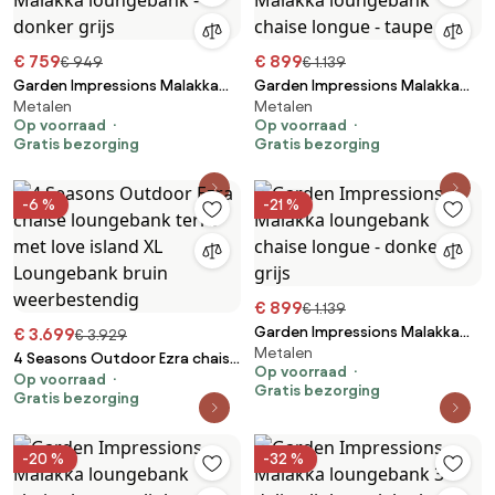
€ 759
€ 899
€ 949
€ 1.139
Garden Impressions Malakka
Garden Impressions Malakka
Metalen
Metalen
loungebank - donker grijs
loungebank chaise longue -
Op voorraad
Op voorraad
taupe
Gratis bezorging
Gratis bezorging
-6 %
-21 %
€ 899
€ 1.139
Garden Impressions Malakka
€ 3.699
€ 3.929
Metalen
loungebank chaise longue -
4 Seasons Outdoor Ezra chaise
Op voorraad
donker grijs
Op voorraad
loungebank terre met love
Gratis bezorging
Gratis bezorging
island XL Loungebank bruin
weerbestendig
-20 %
-32 %