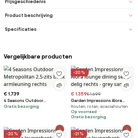
Prijsgeschiedenis
Product beschrijving
Specificaties
Vergelijkbare producten
-20 %
€ 1.739
€ 1.359
€ 1.699
4 Seasons Outdoor
Garden Impressions Alora
Gratis bezorging
Houten, rotan, acaciahouten
Metropolitan 2.5-zits bank
lounge dining set 2-delig
Op voorraad
armleuning rechts
rechts - grey sand
Gratis bezorging
-20 %
-21 %