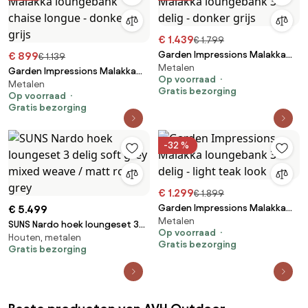
€ 1.439
€ 1.799
Garden Impressions Malakka
€ 899
€ 1.139
Metalen
loungebank 3-delig - donker
Garden Impressions Malakka
Op voorraad
grijs
Metalen
loungebank chaise longue -
Gratis bezorging
Op voorraad
donker grijs
Gratis bezorging
-32 %
€ 1.299
€ 1.899
Garden Impressions Malakka
€ 5.499
Metalen
loungebank 3-delig - light teak
SUNS Nardo hoek loungeset 3
Op voorraad
look
Houten, metalen
delig soft grey mixed weave /
Gratis bezorging
Gratis bezorging
matt royal grey