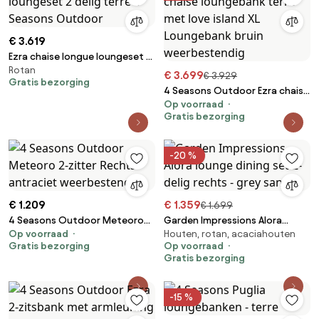
€ 3.619
Ezra chaise longue loungeset 2
Rotan
delig terre 4 Seasons Outdoor
€ 3.699
€ 3.929
Gratis bezorging
4 Seasons Outdoor Ezra chaise
Op voorraad
loungebank terre met love
Gratis bezorging
island XL Loungebank bruin
weerbestendig
-20 %
€ 1.209
€ 1.359
€ 1.699
4 Seasons Outdoor Meteoro
Garden Impressions Alora
Op voorraad
Houten, rotan, acaciahouten
2-zitter Rechts antraciet
lounge dining set 2-delig
Gratis bezorging
Op voorraad
weerbestendig
rechts - grey sand
Gratis bezorging
-15 %