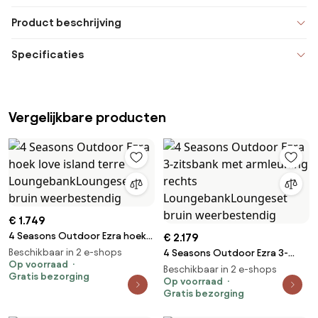
Product beschrijving
Specificaties
Vergelijkbare producten
€ 1.749
4 Seasons Outdoor Ezra hoek
€ 2.179
love island terre
Beschikbaar in 2 e-shops
4 Seasons Outdoor Ezra 3-
LoungebankLoungeset bruin
Op voorraad
zitsbank met armleuning
Beschikbaar in 2 e-shops
Gratis bezorging
weerbestendig
rechts LoungebankLoungeset
Op voorraad
Gratis bezorging
bruin weerbestendig