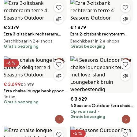
€ 2.179
€ 1.879
Ezra 3-zitsbank rechterarm
Ezra 2-zitsbank rechterarm
terre 4 Seasons Outdoor
terre 4 Seasons Outdoor
Beschikbaar in 2 e-shops
Beschikbaar in 2 e-shops
Gratis bezorging
Gratis bezorging
-6 %
€ 3.699
€ 3.919
Ezra chaise lounge bank groot
Rotan
2 delig terre 4 Seasons
€ 3.629
Gratis bezorging
Outdoor
4 Seasons Outdoor Ezra chaise
Op voorraad
loungebank terre met love
Gratis bezorging
island Loungebank bruin
weerbestendig
-6 %