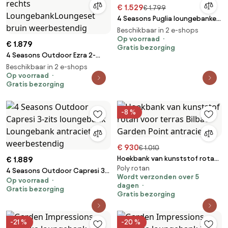
€ 1.529
€ 1.799
4 Seasons Puglia loungebanken
- terre
Beschikbaar in 2 e-shops
Op voorraad
€ 1.879
Gratis bezorging
4 Seasons Outdoor Ezra 2-
zitsbank met armleuning
Beschikbaar in 2 e-shops
rechts LoungebankLoungeset
Op voorraad
Gratis bezorging
bruin weerbestendig
-8 %
€ 930
€ 1.010
Hoekbank van kunststof rotan
€ 1.889
Poly rotan
voor terras Bilbao Garden Point
4 Seasons Outdoor Capresi 3-
Wordt verzonden over 5
antraciete
Op voorraad
zits loungebank Loungebank
dagen
Gratis bezorging
antraciet weerbestendig
Gratis bezorging
-21 %
-20 %