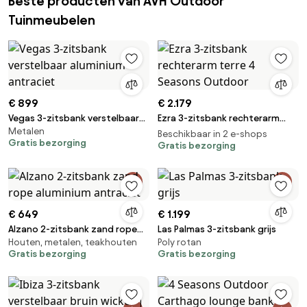
Beste producten van AVH Outdoor
Tuinmeubelen
€ 899
€ 2.179
Vegas 3-zitsbank verstelbaar
Ezra 3-zitsbank rechterarm
Metalen
aluminium antraciet
terre 4 Seasons Outdoor
Beschikbaar in 2 e-shops
Gratis bezorging
Gratis bezorging
€ 649
€ 1.199
Alzano 2-zitsbank zand rope
Las Palmas 3-zitsbank grijs
Houten, metalen, teakhouten
Poly rotan
aluminium antraciet
Gratis bezorging
Gratis bezorging