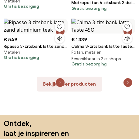
Metalen
aluminium latte zand
Metropolitan 4 zitsbank 2 delig
Gratis bezorging
Gratis bezorging
latte 4 Seasons Outdoor
€ 549
€ 1.339
Ripasso 3-zitsbank latte zand
Calma 3-zits bank latte Taste
Metalen
Rotan, metalen
aluminium teak
4SO
Gratis bezorging
Beschikbaar in 2 e-shops
Gratis bezorging
Bekijk meer producten
Sla de voettekst over, ga naar het begin van de pagina
Ontdek,
laat je inspireren en