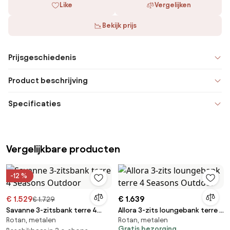
Like
Vergelijken
Bekijk prijs
Prijsgeschiedenis
Product beschrijving
Specificaties
Vergelijkbare producten
-12 %
€ 1.529
€ 1.639
€ 1.729
Savanne 3-zitsbank terre 4
Allora 3-zits loungebank terre 4
Rotan, metalen
Rotan, metalen
Seasons Outdoor
Seasons Outdoor
Gratis bezorging