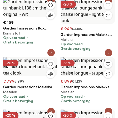
-20 %
€ 159
Garden Impressions Box
€ 949
€ 1.189
Kunststof
tuinbank L138 cm the original -
Garden Impressions Malakka
Op voorraad
wit
Metalen
loungebank chaise longue -
Gratis bezorging
Op voorraad
light teak look
Gratis bezorging
-20 %
-21 %
€ 799
€ 899
€ 999
€ 1.139
Garden Impressions Malakka
Garden Impressions Malakka
Metalen
Metalen
loungebank - light teak look
loungebank chaise longue -
Op voorraad
Op voorraad
taupe
Gratis bezorging
Gratis bezorging
-20 %
-20 %