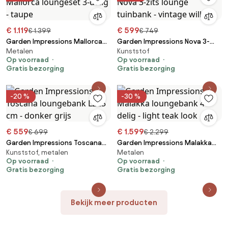
€ 1.119
€ 599
€ 1.399
€ 749
Garden Impressions Mallorca
Garden Impressions Nova 3-
Metalen
Kunststof
loungeset 3-delig - taupe
zits lounge tuinbank - vintage
Op voorraad
Op voorraad
willow
Gratis bezorging
Gratis bezorging
-20 %
-30 %
€ 559
€ 1.599
€ 699
€ 2.299
Garden Impressions Toscana
Garden Impressions Malakka
Kunststof, metalen
Metalen
loungebank L225 cm - donker
loungebank 4-delig - light teak
Op voorraad
Op voorraad
grijs
look
Gratis bezorging
Gratis bezorging
Bekijk meer producten