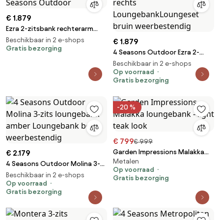
€ 1.879
Ezra 2-zitsbank rechterarm
terre 4 Seasons Outdoor
Beschikbaar in 2 e-shops
€ 1.879
Gratis bezorging
4 Seasons Outdoor Ezra 2-
zitsbank met armleuning
Beschikbaar in 2 e-shops
rechts LoungebankLoungeset
Op voorraad
Gratis bezorging
bruin weerbestendig
-20 %
€ 799
€ 999
Garden Impressions Malakka
€ 2.179
Metalen
loungebank - light teak look
4 Seasons Outdoor Molina 3-
Op voorraad
zits loungebank amber
Beschikbaar in 2 e-shops
Gratis bezorging
Loungebank beige
Op voorraad
Gratis bezorging
weerbestendig