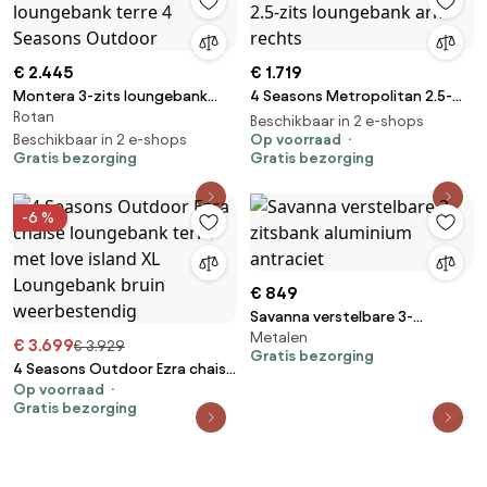
€ 2.445
€ 1.719
Montera 3-zits loungebank
4 Seasons Metropolitan 2.5-
Rotan
terre 4 Seasons Outdoor
zits loungebank arm rechts
Beschikbaar in 2 e-shops
Beschikbaar in 2 e-shops
Op voorraad
Gratis bezorging
Gratis bezorging
-6 %
€ 849
Savanna verstelbare 3-
Metalen
zitsbank aluminium antraciet
€ 3.699
€ 3.929
Gratis bezorging
4 Seasons Outdoor Ezra chaise
Op voorraad
loungebank terre met love
Gratis bezorging
island XL Loungebank bruin
weerbestendig