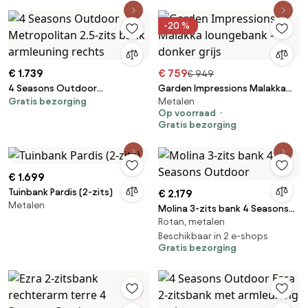
weerbestendig
-20 %
€ 1.739
€ 759
€ 949
4 Seasons Outdoor
Garden Impressions Malakka
Gratis bezorging
Metalen
Metropolitan 2.5-zits bank
loungebank - donker grijs
Op voorraad
armleuning rechts
Gratis bezorging
€ 1.699
Tuinbank Pardis (2-zits)
€ 2.179
Metalen
Molina 3-zits bank 4 Seasons
Rotan, metalen
Outdoor
Beschikbaar in 2 e-shops
Gratis bezorging