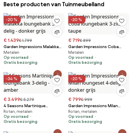
Beste producten van Tuinmeubelland
-20 %
-20 %
€ 1.439
€ 719
€ 1.799
€ 899
Garden Impressions Malakka
Garden Impressions Coba
Metalen
Metalen
loungebank 3-delig - donker
loungebank 3-zits - taupe
Op voorraad
Op voorraad
grijs
Gratis bezorging
Gratis bezorging
-34 %
-20 %
€ 3.499
€ 799
€ 5.279
€ 999
4 Seasons Martinique
Garden Impressions Milan
Rotan, metalen
Rotan, metalen
loungebank 3-delig - amber
loungeset 4-delig - donker grijs
Op voorraad
Op voorraad
Gratis bezorging
Gratis bezorging