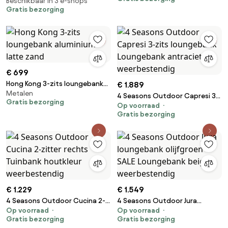
Beschikbaar in 3 e-shops
Gratis bezorging
€ 699
Hong Kong 3-zits loungebank
€ 1.889
Metalen
aluminium latte zand
4 Seasons Outdoor Capresi 3-
Gratis bezorging
Op voorraad
zits loungebank Loungebank
Gratis bezorging
antraciet weerbestendig
€ 1.229
€ 1.549
4 Seasons Outdoor Cucina 2-
4 Seasons Outdoor Jura
Op voorraad
Op voorraad
zitter rechts Tuinbank
loungebank olijfgroen SALE
Gratis bezorging
Gratis bezorging
houtkleur weerbestendig
Loungebank beige