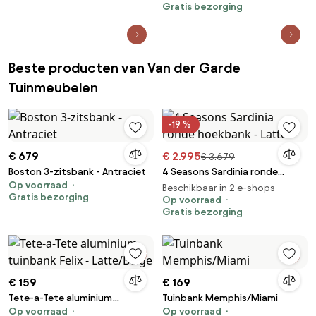
Gratis bezorging
Beste producten van Van der Garde
Tuinmeubelen
-19 %
€ 679
€ 2.995
€ 3.679
Boston 3-zitsbank - Antraciet
4 Seasons Sardinia ronde
Op voorraad
hoekbank - Latte
Beschikbaar in 2 e-shops
Gratis bezorging
Op voorraad
Gratis bezorging
€ 159
€ 169
Tete-a-Tete aluminium
Tuinbank Memphis/Miami
Op voorraad
Op voorraad
tuinbank Felix - Latte/Beige