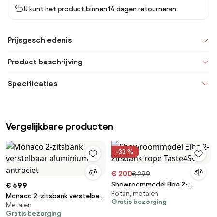
U kunt het product binnen 14 dagen retourneren
Prijsgeschiedenis
Product beschrijving
Specificaties
Vergelijkbare producten
-33 %
€ 200
€ 299
Showroommodel Elba 2-
€ 699
Rotan, metalen
zitsbank rope Taste4SO
Monaco 2-zitsbank verstelbaar
Gratis bezorging
Metalen
aluminium antraciet
Gratis bezorging