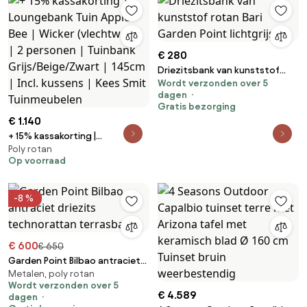
€ 280
Driezitsbank van kunststof
Wordt verzonden over 5
rotan Bari Garden Point
dagen
lichtgrijs
Gratis bezorging
€ 1.140
+ 15% kassakorting |
Poly rotan
Loungebank Tuin Apple Bee |
Op voorraad
Wicker (vlechtwerk) | 2
personen | Tuinbank
Grijs/Beige/Zwart | 145cm | Incl.
-8 %
kussens | Kees Smit
Tuinmeubelen
€ 600
€ 650
Garden Point Bilbao antraciet
Metalen, poly rotan
driezits technorattan
Wordt verzonden over 5
terrasbank
€ 4.589
dagen