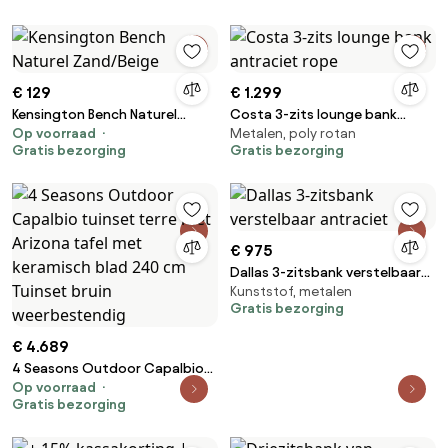
€ 129
€ 1.299
Kensington Bench Naturel
Costa 3-zits lounge bank
Op voorraad
Metalen, poly rotan
Zand/Beige
antraciet rope
Gratis bezorging
Gratis bezorging
€ 975
Dallas 3-zitsbank verstelbaar
Kunststof, metalen
antraciet
Gratis bezorging
€ 4.689
4 Seasons Outdoor Capalbio
Op voorraad
tuinset terre met Arizona tafel
Gratis bezorging
met keramisch blad 240 cm
Tuinset bruin weerbestendig