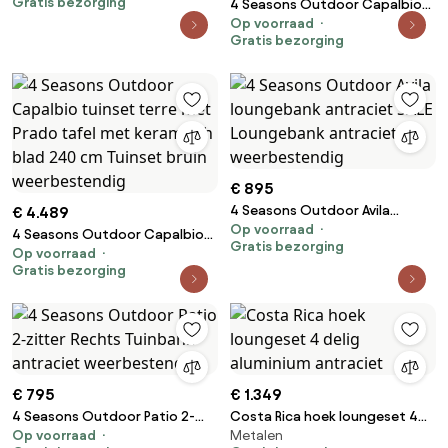
Gratis bezorging
4 Seasons Outdoor Capalbio
Op voorraad
tuinset terre met Arizona tafel
Gratis bezorging
met keramisch blad Ø 160 cm
Tuinset bruin weerbestendig
€ 895
4 Seasons Outdoor Avila
€ 4.489
Op voorraad
loungebank antraciet SALE
4 Seasons Outdoor Capalbio
Gratis bezorging
Loungebank antraciet
Op voorraad
tuinset terre met Prado tafel
Gratis bezorging
weerbestendig
met keramisch blad 240 cm
Tuinset bruin weerbestendig
€ 795
€ 1.349
4 Seasons Outdoor Patio 2-
Costa Rica hoek loungeset 4
Op voorraad
Metalen
zitter Rechts Tuinbank
delig aluminium antraciet