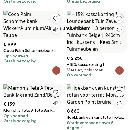
Gratis bezorging
Gratis bezorging
antraciet weerbestendig
€ 999
Coco Palm Schommelbank
Op voorraad
Wicker/Aluminium/Aluminium/wicker
€ 2.250
Gratis bezorging
Taupe
+ 15% kassakorting |
Metalen, poly rotan
Loungebank Tuin Zavelli |
Op voorraad
Aluminium | 3 personen |
Tuinbank Beige | 240cm | Incl.
kussens | Kees Smit
Tuinmeubelen
€ 159
Memphis Tete A Tete Bank
€ 660
Op voorraad
Meranti Zand/Beige
Hoekbank van kunststof rotan
Gratis bezorging
Wordt verzonden over 5
voor terras Monaco Garden
dagen
Point bruine