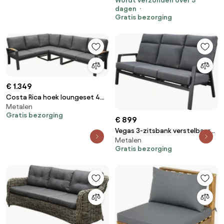
Wordt verzonden over 5
Point bruin
dagen
Gratis bezorging
€ 1.349
Costa Rica hoek loungeset 4
Metalen
delig aluminium antraciet
Gratis bezorging
€ 899
Vegas 3-zitsbank verstelbaar
Metalen
aluminium antraciet
Gratis bezorging