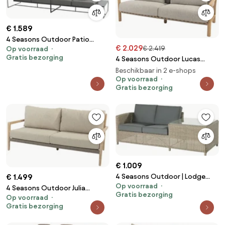
€ 1.589
4 Seasons Outdoor Patio
€ 2.029
€ 2.419
Op voorraad
vierzits loungebank ** SALE **
Gratis bezorging
4 Seasons Outdoor Lucas
Loungebank antraciet
loungebank SALE Loungebank
weerbestendig
Beschikbaar in 2 e-shops
beige weerbestendig
Op voorraad
Gratis bezorging
€ 1.009
€ 1.499
4 Seasons Outdoor | Lodge
Op voorraad
living bench 2 seater right arm
4 Seasons Outdoor Julia
Gratis bezorging
with end table, pure
Op voorraad
loungebank SALE Loungebank
Gratis bezorging
weerbestendig
beige weerbestendig