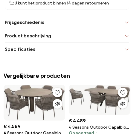
U kunt het product binnen 14 dagen retourneren
Prijsgeschiedenis
Product beschrijving
Specificaties
Vergelijkbare producten
€ 4.489
€ 4.589
4 Seasons Outdoor Capalbio
Op voorraad
4 Seasons Outdoor Capalbio
tuinset terre met Prado tafel