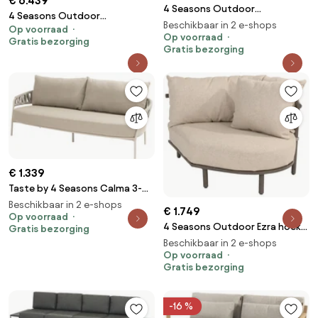
€ 6.439
4 Seasons Outdoor
4 Seasons Outdoor
Metropolitan 4-zits
Beschikbaar in 2 e-shops
Op voorraad
Metropolitan hoekbank latte
loungebank latte Loungebank
Op voorraad
Gratis bezorging
met Volta tafels Ø 45 en 80 cm
Gratis bezorging
beige weerbestendig
LoungebankLoungeset beige
weerbestendig
€ 1.339
Taste by 4 Seasons Calma 3-
zits loungebank latte
Beschikbaar in 2 e-shops
€ 1.749
Loungebank taupe
Op voorraad
4 Seasons Outdoor Ezra hoek
Gratis bezorging
weerbestendig
love island terre
Beschikbaar in 2 e-shops
LoungebankLoungeset bruin
Op voorraad
Gratis bezorging
weerbestendig
-16 %