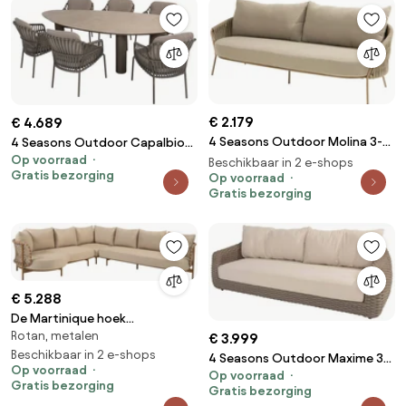
€ 2.179
€ 4.689
4 Seasons Outdoor Molina 3-
4 Seasons Outdoor Capalbio
zits loungebank amber
Op voorraad
tuinset terre met Arizona tafel
Beschikbaar in 2 e-shops
Gratis bezorging
Loungebank beige
Op voorraad
met keramisch blad 240 cm
Gratis bezorging
weerbestendig
Tuinset bruin weerbestendig
€ 5.288
De Martinique hoek
Rotan, metalen
loungebank amber XL met
€ 3.999
knuffelhoek
Beschikbaar in 2 e-shops
4 Seasons Outdoor Maxime 3-
Op voorraad
Op voorraad
zits loungebank terre
Gratis bezorging
Gratis bezorging
Loungebank bruin