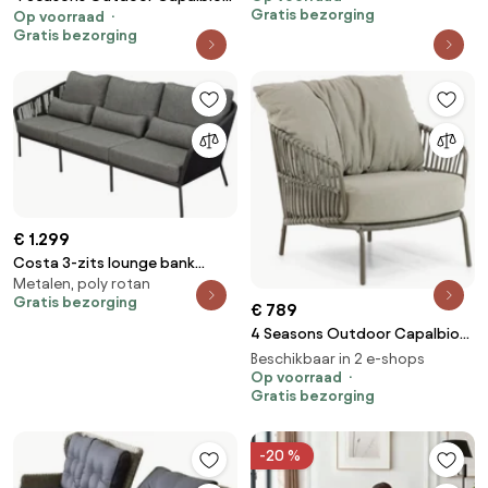
Gratis bezorging
Op voorraad
tuinset terre met Arizona tafel
met keramisch blad 240 cm
Gratis bezorging
met keramisch blad Ø 160 cm
Tuinset bruin weerbestendig
Tuinset bruin weerbestendig
€ 1.299
Costa 3-zits lounge bank
Metalen, poly rotan
antraciet rope
Gratis bezorging
€ 789
4 Seasons Outdoor Capalbio
Lounge Tuinstoel
Beschikbaar in 2 e-shops
Aluminium/rope Taupe
Op voorraad
Gratis bezorging
-20 %