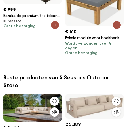
€ 999
Barakaldo premium 3-zitsbank
Kunststof
grijs
Gratis bezorging
€ 160
Enkele module voor hoekbank
Wordt verzonden over 4
Brunei Garden Point acacia
dagen
Gratis bezorging
Beste producten van 4 Seasons Outdoor
Store
€ 3.389