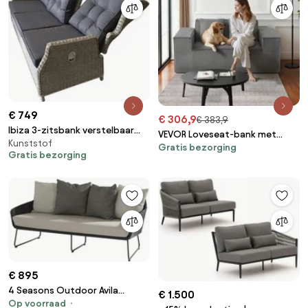
€ 749
€ 306,9
€ 383,9
Ibiza 3-zitsbank verstelbaar
VEVOR Loveseat-bank met
Kunststof
grijs
Gratis bezorging
twee zitplaatsen (160 cm
Gratis bezorging
breed), moderne kleine
corduroy-bank met
pocketveren en zacht kussen
voor slaapkamer, kantoor,
appartement, geen montage
vereist, grijs
€ 895
4 Seasons Outdoor Avila
€ 1.500
Op voorraad
loungebank antraciet SALE