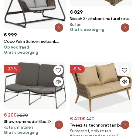
€ 829
Nissah 3-zitsbank naturel rotan
Rotan
- olefin black - urecel foam
Gratis bezorging
€ 999
Coco Palm Schommelbank
Op voorraad
Wicker/Aluminium/Aluminium/wicker
Gratis bezorging
Taupe
-33 %
-5 %
€ 200
€ 299
€ 420
€ 440
Showroommodel Elba 2-
Tweezits technorattan bank
Rotan, metalen
zitsbank rope Taste4SO
Kunststof, poly rotan
voor het terras Bilbao Garden
Gratis bezorging