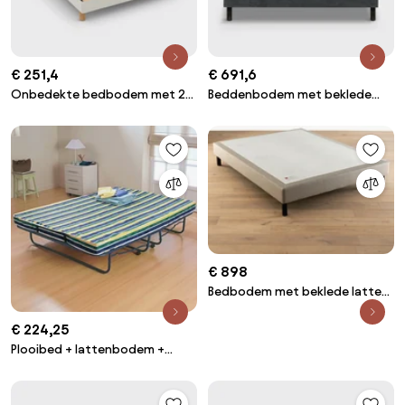
€ 251,4
€ 691,6
Onbedekte bedbodem met 22
Beddenbodem met beklede
flexibele latten
latten Le nature ferme
€ 898
Bedbodem met beklede latten
Le nature Médium
€ 224,25
Plooibed + lattenbodem +
stevige matras