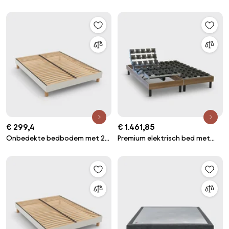
zones, Bultex
latten Le nature ferme
€ 299,4
€ 1.461,85
Onbedekte bedbodem met 22
Premium elektrisch bed met
flexibele latten
noppen met houteffect