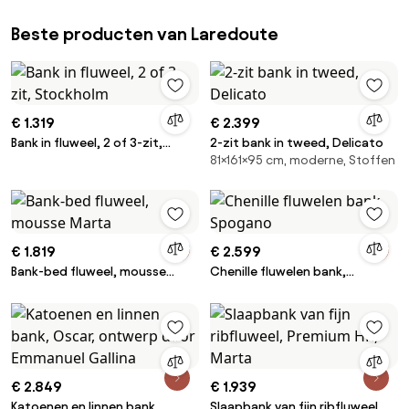
Beste producten van Laredoute
€ 1.319
€ 2.399
Bank in fluweel, 2 of 3-zit,
2-zit bank in tweed, Delicato
81×161×95 cm, moderne, Stoffen
Stockholm
€ 1.819
€ 2.599
Bank-bed fluweel, mousse
Chenille fluwelen bank,
Marta
Spogano
€ 2.849
€ 1.939
Katoenen en linnen bank,
Slaapbank van fijn ribfluweel,