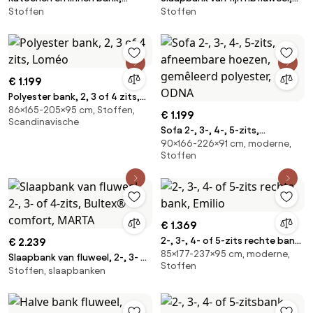
Stoffen
Stoffen
Oscar, ontwerp door Emmanuel
Premium HR, Marta
Gallina
€ 1.199
Polyester bank, 2, 3 of 4 zits,
86×165-205×95 cm, Stoffen,
Loméo
€ 1.199
Scandinavische
Sofa 2-, 3-, 4-, 5-zits,
90×166-226×91 cm, moderne,
afneembare hoezen,
Stoffen
gemêleerd polyester, ODNA
€ 1.369
2-, 3-, 4- of 5-zits rechte bank,
€ 2.239
85×177-237×95 cm, moderne,
Emilio
Slaapbank van fluweel, 2-, 3- of
Stoffen
Stoffen, slaapbanken
4-zits, Bultex® comfort, MARTA