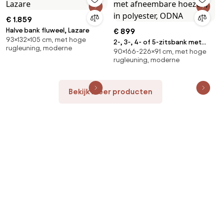
€ 1.859
Halve bank fluweel, Lazare
€ 899
93×132×105 cm, met hoge
2-, 3-, 4- of 5-zitsbank met
rugleuning, moderne
90×166-226×91 cm, met hoge
afneembare hoezen, in
rugleuning, moderne
polyester, ODNA
Bekijk meer producten