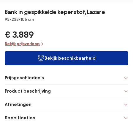
Bank in gespikkelde keperstof, Lazare
Afmetingen
93×238×105 cm
€ 3.889
Bekijk prijsverloop
Bekijk beschikbaarheid
Prijsgeschiedenis
Product beschrijving
Afmetingen
Specificaties