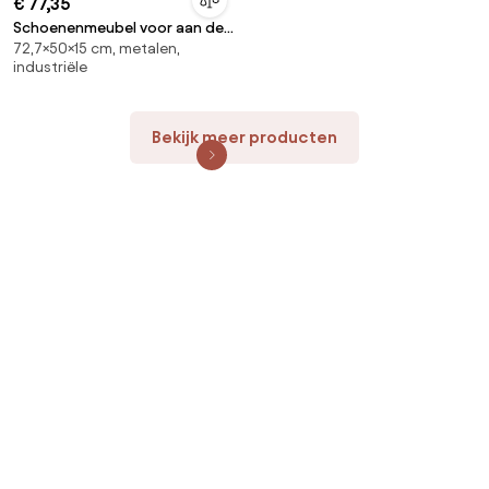
€ 77,35
Schoenenmeubel voor aan de
72,7×50×15 cm, metalen,
wand, Hiba
industriële
Bekijk meer producten