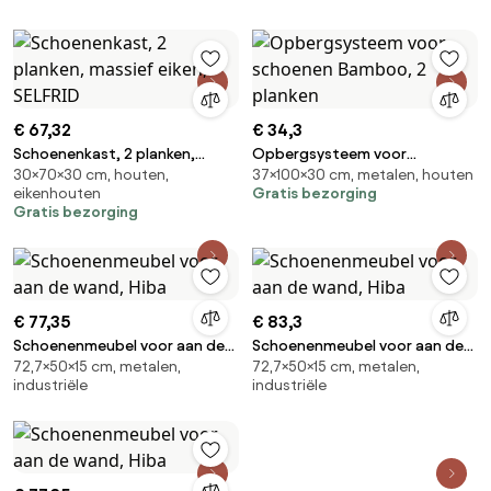
€ 67,32
€ 34,3
Schoenenkast, 2 planken,
Opbergsysteem voor
30×70×30 cm, houten,
37×100×30 cm, metalen, houten
massief eiken, SELFRID
schoenen Bamboo, 2 planken
eikenhouten
Gratis bezorging
Gratis bezorging
€ 77,35
€ 83,3
Schoenenmeubel voor aan de
Schoenenmeubel voor aan de
72,7×50×15 cm, metalen,
72,7×50×15 cm, metalen,
wand, Hiba
wand, Hiba
industriële
industriële