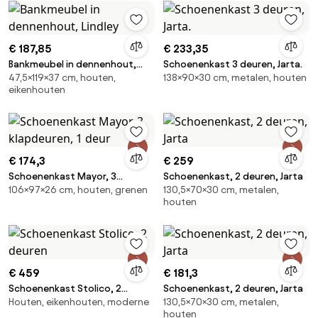
€ 187,85
€ 233,35
Bankmeubel in dennenhout,
Schoenenkast 3 deuren, Jarta.
47,5×119×37 cm, houten,
138×90×30 cm, metalen, houten
Lindley
eikenhouten
€ 174,3
€ 259
Schoenenkast Mayor, 3
Schoenenkast, 2 deuren, Jarta
106×97×26 cm, houten, grenen
130,5×70×30 cm, metalen,
klapdeuren, 1 deur
houten
€ 459
€ 181,3
Schoenenkast Stolico, 2
Schoenenkast, 2 deuren, Jarta
Houten, eikenhouten, moderne
130,5×70×30 cm, metalen,
deuren
houten