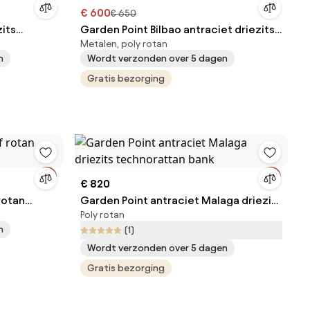
€ 600
€ 650
zits
Garden Point Bilbao antraciet driezits
Metalen, poly rotan
technorattan terrasbank
n
Wordt verzonden over 5 dagen
Gratis bezorging
€ 820
rotan
Garden Point antraciet Malaga driezits
Poly rotan
technorattan bank
n
(1)
Wordt verzonden over 5 dagen
Gratis bezorging