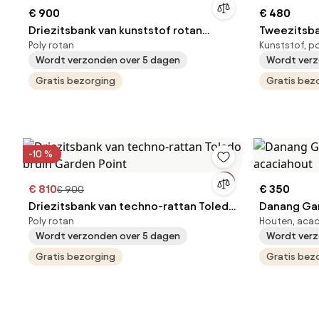
€ 900
€ 480
Driezitsbank van kunststof rotan
Tweezitsba
Poly rotan
Kunststof, p
Toledo beige Garden Point
terras Bilb
Wordt verzonden over 5 dagen
Wordt verz
Gratis bezorging
Gratis bez
-10 %
€ 810
€ 350
€ 900
Driezitsbank van techno-rattan Toledo
Danang Gar
Poly rotan
Houten, aca
bruin Garden Point
acaciahou
Wordt verzonden over 5 dagen
Wordt verz
Gratis bezorging
Gratis bez