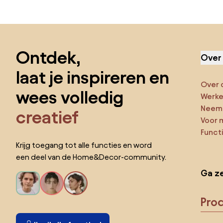
Sla de voettekst over, ga naar het begin van de pagina
Ontdek,
Over
laat je inspireren en
Over 
wees volledig
Werken
Neem 
creatief
Voor 
Funct
Krijg toegang tot alle functies en word
een deel van de Home&Decor-community.
Ga ze
Pro