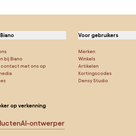
 Biano
Voor gebruikers
ons
Merken
 bij Biano
Winkels
contact met ons op
Artikelen
media
Kortingscodes
ies
Densy Studio
ker op verkenning
ducten
AI-ontwerper