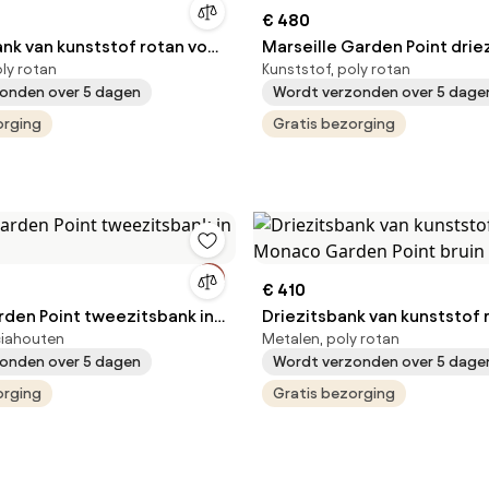
€ 480
nk van kunststof rotan voor
Marseille Garden Point drie
oly rotan
Kunststof, poly rotan
ao Garden Point zand
technorattan bank in bruin
onden over 5 dagen
Wordt verzonden over 5 dage
orging
Gratis bezorging
€ 410
den Point tweezitsbank in
Driezitsbank van kunststof 
ciahouten
Metalen, poly rotan
t
Monaco Garden Point bruin
onden over 5 dagen
Wordt verzonden over 5 dage
orging
Gratis bezorging