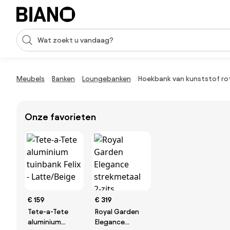
Navigatie overslaan, naar inhoud springen
Zoekopdracht invoeren
Inhoud overslaan, naar voettekst springen
Meubels
Banken
Loungebanken
Hoekbank van kunststof rot
Onze favorieten
€ 159
€ 319
Tete-a-Tete
Royal Garden
aluminium
Elegance