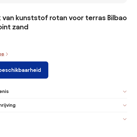
van kunststof rotan voor terras Bilbao
oint zand
oop
 beschikbaarheid
enis
rijving