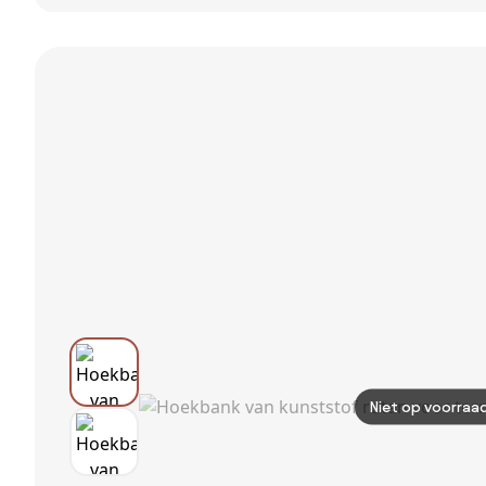
tuinbank Felix -
strekmetaal 2-
Latte/Beige
zits tuinbank -
Antraciet
Niet op voorraa