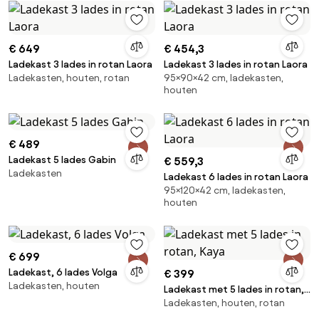
€ 649
€ 454,3
Ladekast 3 lades in rotan Laora
Ladekast 3 lades in rotan Laora
Ladekasten, houten, rotan
95×90×42 cm, ladekasten,
houten
€ 489
Ladekast 5 lades Gabin
€ 559,3
Ladekasten
Ladekast 6 lades in rotan Laora
95×120×42 cm, ladekasten,
houten
€ 699
Ladekast, 6 lades Volga
€ 399
Ladekasten, houten
Ladekast met 5 lades in rotan,
Ladekasten, houten, rotan
Kaya