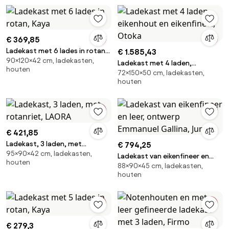
€ 369,85
Ladekast met 6 lades in rotan,
€ 1.585,43
90×120×42 cm, ladekasten,
Kaya
Ladekast met 4 laden,
houten
72×150×50 cm, ladekasten,
eikenhout en eikenfineer,
houten
Otoka
€ 421,85
Ladekast, 3 laden, met
€ 794,25
95×90×42 cm, ladekasten,
rotanriet, LAORA
Ladekast van eikenfineer en
houten
88×90×45 cm, ladekasten,
leer, ontwerp Emmanuel Gallina,
houten
Junius
€ 279,3