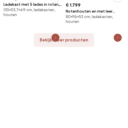
Ladekast met 5 lades in rotan,
€ 1.799
135×53,7×49 cm, ladekasten,
Kaya
Notenhouten en met leer
houten
80×116×53 cm, ladekasten,
gefineerde ladekast met 3
houten
laden, Firmo
Bekijk meer producten