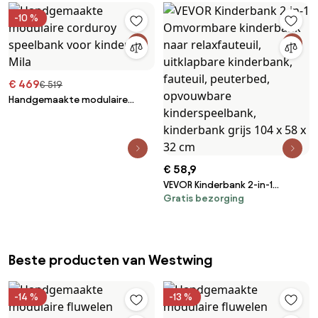
-10 %
€ 469
€ 519
Handgemaakte modulaire
corduroy speelbank voor
kinderen Mila
€ 58,9
VEVOR Kinderbank 2-in-1
Gratis bezorging
Omvormbare kinderbank naar
relaxfauteuil, uitklapbare
kinderbank, fauteuil,
peuterbed, opvouwbare
kinderspeelbank, kinderbank
Beste producten van Westwing
grijs 104 x 58 x 32 cm
-14 %
-13 %