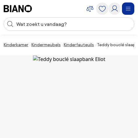
Navigatie overslaan, naar inhoud springen
Zoekopdracht invoeren
Inhoud overslaan, naar voettekst springen
Kinderkamer
Kindermeubels
Kinderfauteuils
Teddy bouclé slaapb