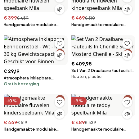
€ 399
€ 469
€ 459
€ 519
Handgemaakte modulaire
Handgemaakte modulaire
fluwelen speelbank Mila
fluwelen kinderspeelbank Mila
€ 409,95
Set Van 2 Draaibare Fauteuils In
€ 29,19
Houten, plastic
Chenille Sernin Mosterd
Atmosphera inklapbare
Chenille - Sklum
Gratis bezorging
Eenhoornstoel - Wit - Max. 30
kg Gewichtscapaciteit -
Geschikt voor Binnen
-10 %
-9 %
€ 469
€ 489
€ 519
€ 539
Handgemaakte modulaire
Handgemaakte modulaire
fluwelen kinderspeelbank Mila
teddy speelbank Mila