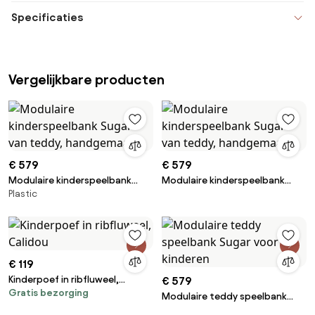
Specificaties
Vergelijkbare producten
€ 579
€ 579
Modulaire kinderspeelbank
Modulaire kinderspeelbank
Plastic
Sugar van teddy, handgemaakt
Sugar van teddy, handgemaakt
€ 119
Kinderpoef in ribfluweel,
€ 579
Gratis bezorging
Calidou
Modulaire teddy speelbank
Sugar voor kinderen