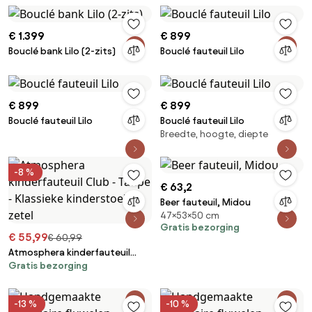
€ 1.399
€ 899
Bouclé bank Lilo (2-zits)
Bouclé fauteuil Lilo
€ 899
€ 899
Bouclé fauteuil Lilo
Bouclé fauteuil Lilo
Breedte, hoogte, diepte
-8 %
€ 63,2
Beer fauteuil, Midou
47×53×50 cm
Gratis bezorging
€ 55,99
€ 60,99
Atmosphera kinderfauteuil
Gratis bezorging
Club - Taupe - Klassieke
kinderstoel / zetel
-13 %
-10 %