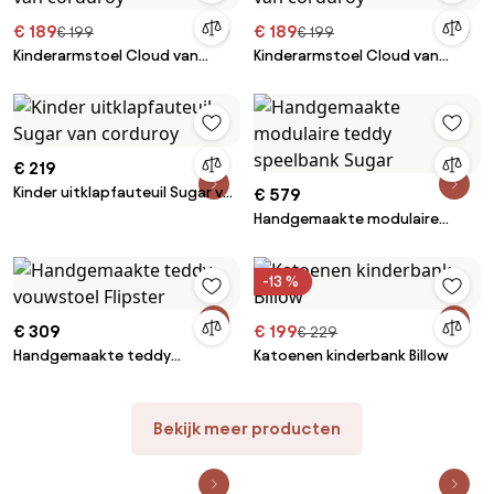
€ 189
€ 189
€ 199
€ 199
Kinderarmstoel Cloud van
Kinderarmstoel Cloud van
corduroy
corduroy
€ 219
Kinder uitklapfauteuil Sugar van
€ 579
corduroy
Handgemaakte modulaire
teddy speelbank Sugar
-13 %
€ 309
€ 199
€ 229
Handgemaakte teddy
Katoenen kinderbank Billow
vouwstoel Flipster
Bekijk meer producten