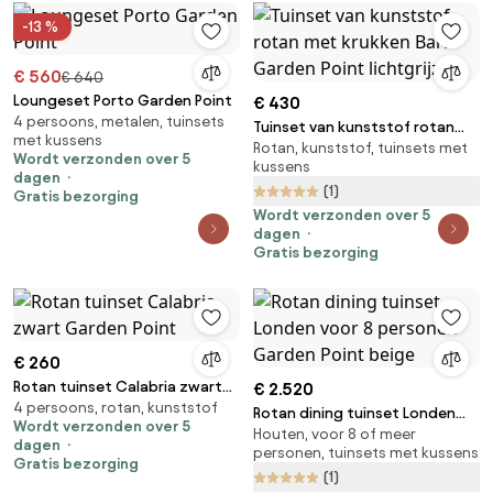
-13 %
€ 560
€ 640
Loungeset Porto Garden Point
€ 430
4 persoons, metalen, tuinsets
Tuinset van kunststof rotan
met kussens
Rotan, kunststof, tuinsets met
met krukken Bari Garden Point
Wordt verzonden over 5
kussens
lichtgrijze
dagen
(1)
Gratis bezorging
Wordt verzonden over 5
dagen
Gratis bezorging
€ 260
Rotan tuinset Calabria zwart
€ 2.520
4 persoons, rotan, kunststof
Garden Point
Rotan dining tuinset Londen
Wordt verzonden over 5
Houten, voor 8 of meer
voor 8 personen Garden Point
dagen
personen, tuinsets met kussens
beige
Gratis bezorging
(1)