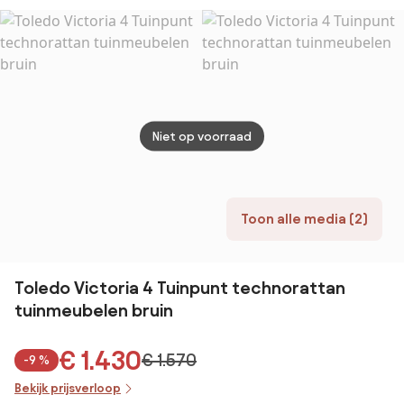
verstelbaar
loungeset
verst
Niet op voorraad
Toon alle media (2)
Toledo Victoria 4 Tuinpunt technorattan
tuinmeubelen bruin
€ 1.430
€ 1.570
-9 %
Bekijk prijsverloop