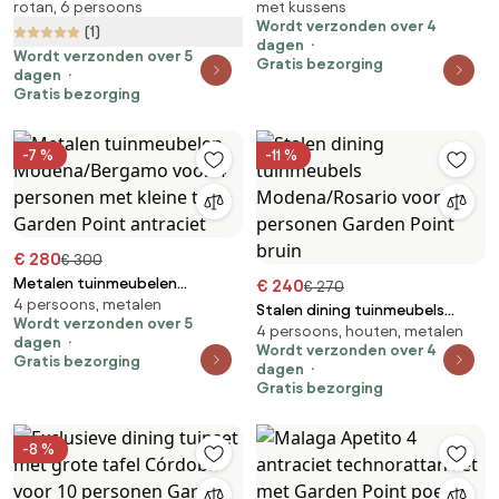
rotan, 6 persoons
met kussens
cappuccino
Wordt verzonden over 4
(1)
dagen
Wordt verzonden over 5
Gratis bezorging
dagen
Gratis bezorging
-7 %
-11 %
€ 280
€ 300
Metalen tuinmeubelen
€ 240
€ 270
4 persoons, metalen
Modena/Bergamo voor 4
Stalen dining tuinmeubels
Wordt verzonden over 5
personen met kleine tafel
4 persoons, houten, metalen
Modena/Rosario voor 4
dagen
Garden Point antraciet
Wordt verzonden over 4
personen Garden Point bruin
Gratis bezorging
dagen
Gratis bezorging
-8 %