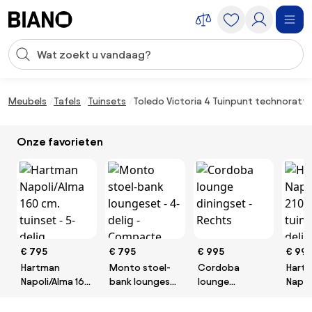
Navigatie overslaan, naar inhoud springen
Zoekopdracht invoeren
Inhoud overslaan, naar voettekst springen
Meubels
Tafels
Tuinsets
Toledo Victoria 4 Tuinpunt technoratt
Onze favorieten
€ 795
€ 795
€ 995
€ 99
Hartman
Monto stoel-
Cordoba
Hart
Napoli/Alma 160
bank loungeset
lounge
Napol
cm. tuinset - 5-
- 4-delig -
diningset -
cm. t
delig
Compacte
Rechts
delig