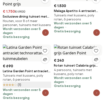
€ 1.530
Malaga Apetito 4 antraciet
€ 1.750
€ 1.900
Tuinsets met kussens, poly
technorattan set met Garden
Exclusieve dining tuinset met
rotan, 6 persoons
Point poefs
Houten, voor 8 of meer
grote tafel Córdoba voor 10
Wordt verzonden over 5
personen, tuinsets met kussens
personen Garden Point grijs
dagen
Wordt verzonden over 5
Gratis bezorging
dagen
Gratis bezorging
€ 240
Rotan tuinset Calabria grijs
€ 690
4 persoons, tuinsets met
Garden Point
Latina Garden Point antraciet
kussens, poly rotan
Tuinsets met kussens, poly
technorattan tuinmeubelen
Wordt verzonden over 5
rotan, 6 persoons
dagen
(1)
Gratis bezorging
Wordt verzonden over 5
dagen
Gratis bezorging