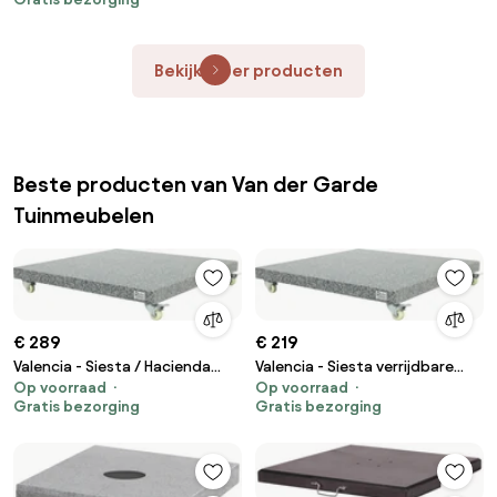
Bekijk meer producten
Beste producten van Van der Garde
Tuinmeubelen
€ 289
€ 219
Valencia - Siesta / Hacienda
Valencia - Siesta verrijdbare
Op voorraad
Op voorraad
verrijdbare parasolvoet 120 kg.
parasolvoet 90 kg.
Gratis bezorging
Gratis bezorging