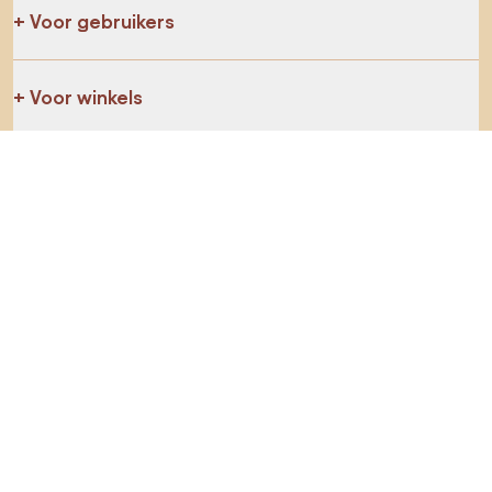
Voor gebruikers
Voor winkels
Ga zeker op verkenning
Producten
AI-ontwerper
Jij kan ons op sociale media vinden
Cookies
Privacy policy
Gebruiksvoorwaarden
Kies land