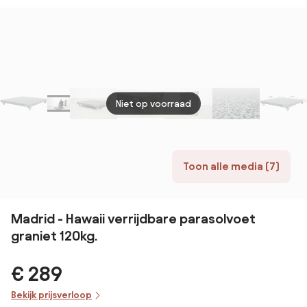
kg.
lichtg
LxBxH
35,5
Niet op voorraad
Toon alle media (7)
Madrid - Hawaii verrijdbare parasolvoet
graniet 120kg.
€ 289
Bekijk prijsverloop