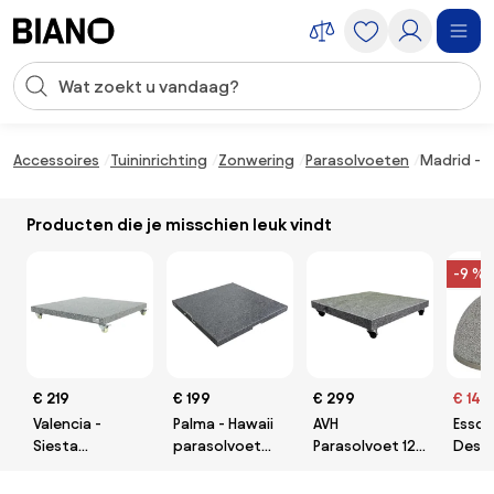
Navigatie overslaan, naar inhoud springen
Zoekopdracht invoeren
Inhoud overslaan, naar voettekst springen
Accessoires
Tuininrichting
Zonwering
Parasolvoeten
Madrid - H
Producten die je misschien leuk vindt
-9 %
€ 219
€ 199
€ 299
€ 148
Valencia -
Palma - Hawaii
AVH
Essch
Siesta
parasolvoet
Parasolvoet 120
Desi
verrijdbare
90kg.
kg met 4 wielen
paras
parasolvoet 90
graniet
grani