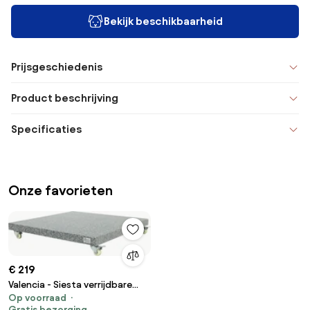
Bekijk beschikbaarheid
Prijsgeschiedenis
Product beschrijving
Specificaties
Onze favorieten
€ 219
Valencia - Siesta verrijdbare
Op voorraad
parasolvoet 90 kg.
Gratis bezorging