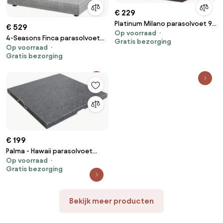
€ 229
Platinum Milano parasolvoet 90
€ 529
Op voorraad
kg. - Zwart
4-Seasons Finca parasolvoet
Gratis bezorging
Op voorraad
graniet 180 kg.
Gratis bezorging
€ 199
Palma - Hawaii parasolvoet
Op voorraad
90kg.
Gratis bezorging
Bekijk meer producten