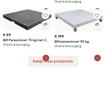
Gratis bezorging
Hacienda / Siesta met 4 wielen
robuust graniet (6,4x6,4)
€ 99
€ 199
AVH Parasolvoet 75 kg met 2
AVH parasolvoet 90 kg
Gratis bezorging
wielen en handgreep graniet
Gratis bezorging
Hacienda / Siesta met 4 wielen
zand graniet (6,4x6,4)
Bekijk meer producten