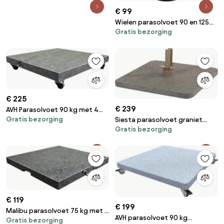
€ 99
Wielen parasolvoet 90 en 125
Gratis bezorging
kg (set van 4) 4 Seasons
Outdoor
€ 225
€ 239
AVH Parasolvoet 90 kg met 4
Gratis bezorging
Siesta parasolvoet graniet
wielen graniet
Gratis bezorging
antraciet 90 kg 4 Seasons
Outdoor
€ 119
€ 199
Malibu parasolvoet 75 kg met 2
AVH parasolvoet 90 kg
Gratis bezorging
wielen en handgreep