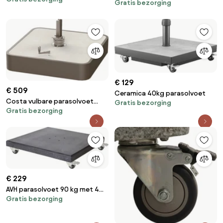
Gratis bezorging
wielen graniet
€ 129
€ 509
Ceramica 40kg parasolvoet
Costa vulbare parasolvoet
Gratis bezorging
Gratis bezorging
ceramic plate 4 Seasons
Outdoor
€ 229
AVH parasolvoet 90 kg met 4
Gratis bezorging
wielen donker zwart graniet