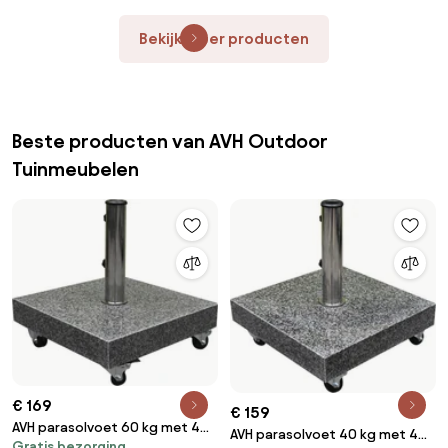
Bekijk meer producten
Beste producten van AVH Outdoor
Tuinmeubelen
€ 169
€ 159
AVH parasolvoet 60 kg met 4
AVH parasolvoet 40 kg met 4
Gratis bezorging
wielen graniet