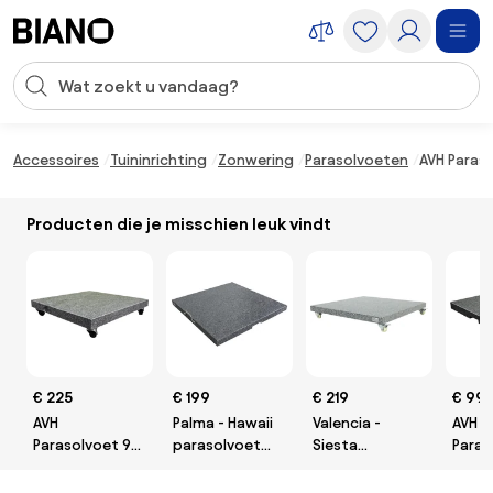
Navigatie overslaan, naar inhoud springen
Zoekopdracht invoeren
Inhoud overslaan, naar voettekst springen
Accessoires
Tuininrichting
Zonwering
Parasolvoeten
AVH Paraso
Producten die je misschien leuk vindt
€ 225
€ 199
€ 219
€ 99
AVH
Palma - Hawaii
Valencia -
AVH
Parasolvoet 90
parasolvoet
Siesta
Paras
kg met 4 wielen
90kg.
verrijdbare
kg me
graniet
parasolvoet 90
en h