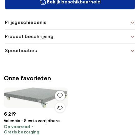
Bekijk beschikbaarheid
Prijsgeschiedenis
Product beschrijving
Specificaties
Onze favorieten
€ 219
Valencia - Siesta verrijdbare
Op voorraad
parasolvoet 90 kg.
Gratis bezorging