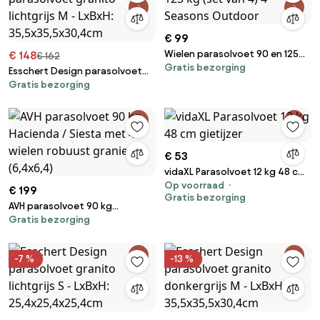
€ 99
Wielen parasolvoet 90 en 125
€ 148
€ 162
Gratis bezorging
kg (set van 4) 4 Seasons
Esschert Design parasolvoet
Outdoor
Gratis bezorging
granito lichtgrijs M - LxBxH:
35,5x35,5x30,4cm
€ 53
vidaXL Parasolvoet 12 kg 48 cm
Op voorraad
gietijzer
€ 199
Gratis bezorging
AVH parasolvoet 90 kg
Gratis bezorging
Hacienda / Siesta met 4 wielen
robuust graniet (6,4x6,4)
-7 %
-13 %