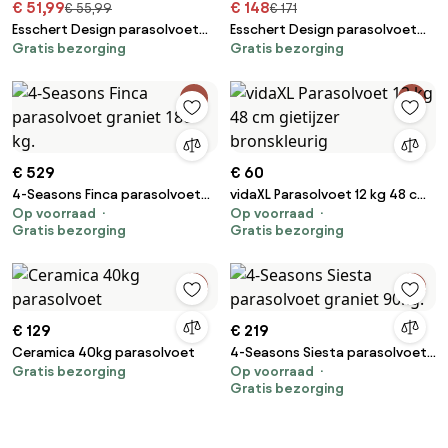
€ 51,99
€ 148
€ 55,99
€ 171
Esschert Design parasolvoet
Esschert Design parasolvoet
Gratis bezorging
Gratis bezorging
granito lichtgrijs S - LxBxH:
granito donkergrijs M - LxBxH:
25,4x25,4x25,4cm
35,5x35,5x30,4cm
€ 529
€ 60
4-Seasons Finca parasolvoet
vidaXL Parasolvoet 12 kg 48 cm
Op voorraad
Op voorraad
graniet 180 kg.
gietijzer bronskleurig
Gratis bezorging
Gratis bezorging
€ 129
€ 219
Ceramica 40kg parasolvoet
4-Seasons Siesta parasolvoet
Gratis bezorging
Op voorraad
graniet 90kg.
Gratis bezorging