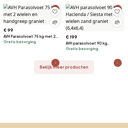
robuust graniet (6,4x6,4)
€ 99
AVH Parasolvoet 75 kg met 2
€ 199
Gratis bezorging
wielen en handgreep graniet
AVH parasolvoet 90 kg
Gratis bezorging
Hacienda / Siesta met 4 wielen
zand graniet (6,4x6,4)
Bekijk meer producten
Sla de voettekst over, ga naar het begin van de pagina