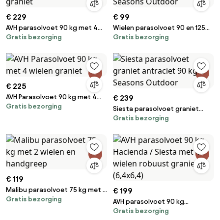
€ 229
€ 99
AVH parasolvoet 90 kg met 4
Wielen parasolvoet 90 en 125
Gratis bezorging
Gratis bezorging
wielen donker zwart graniet
kg (set van 4) 4 Seasons
Outdoor
€ 225
AVH Parasolvoet 90 kg met 4
€ 239
Gratis bezorging
wielen graniet
Siesta parasolvoet graniet
Gratis bezorging
antraciet 90 kg 4 Seasons
Outdoor
€ 119
Malibu parasolvoet 75 kg met 2
€ 199
Gratis bezorging
wielen en handgreep
AVH parasolvoet 90 kg
Gratis bezorging
Hacienda / Siesta met 4 wielen