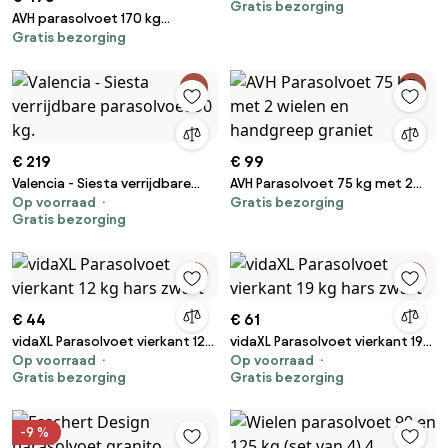
Gratis bezorging
AVH parasolvoet 170 kg
Gratis bezorging
Hacienda / Siesta met 4 wielen
robuust graniet (6,4x6,4)
€ 219
€ 99
Valencia - Siesta verrijdbare
AVH Parasolvoet 75 kg met 2
Op voorraad
Gratis bezorging
parasolvoet 90 kg.
wielen en handgreep graniet
Gratis bezorging
€ 44
€ 61
vidaXL Parasolvoet vierkant 12
vidaXL Parasolvoet vierkant 19
Op voorraad
Op voorraad
kg hars zwart
kg hars zwart
Gratis bezorging
Gratis bezorging
-9 %