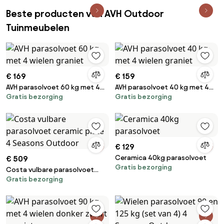
Beste producten van AVH Outdoor
Tuinmeubelen
€ 169
€ 159
AVH parasolvoet 60 kg met 4
AVH parasolvoet 40 kg met 4
Gratis bezorging
Gratis bezorging
wielen graniet
wielen graniet
€ 129
Ceramica 40kg parasolvoet
€ 509
Gratis bezorging
Costa vulbare parasolvoet
Gratis bezorging
ceramic plate 4 Seasons
Outdoor