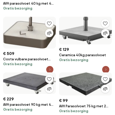
AVH parasolvoet 40 kg met 4
Gratis bezorging
wielen graniet
€ 129
€ 509
Ceramica 40kg parasolvoet
Costa vulbare parasolvoet
Gratis bezorging
Gratis bezorging
ceramic plate 4 Seasons
Outdoor
€ 229
€ 99
AVH parasolvoet 90 kg met 4
AVH Parasolvoet 75 kg met 2
Gratis bezorging
wielen donker zwart graniet
Gratis bezorging
wielen en handgreep graniet