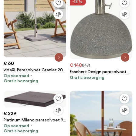
-13 %
€ 60
€ 148
€ 171
vidaXL Parasolvoet Graniet 20
Esschert Design parasolvoet
Op voorraad
kg vierkant
Gratis bezorging
granito donkergrijs M - LxBxH:
Gratis bezorging
35,5x35,5x30,4cm
€ 229
Platinum Milano parasolvoet 90
Op voorraad
kg. - Zwart
Gratis bezorging