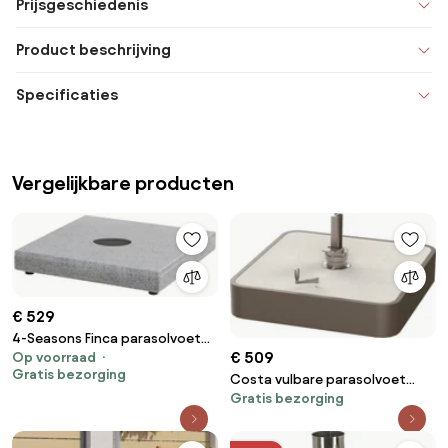
Prijsgeschiedenis
Product beschrijving
Specificaties
Vergelijkbare producten
€ 529
4-Seasons Finca parasolvoet
€ 509
Op voorraad
graniet 180 kg.
Gratis bezorging
Costa vulbare parasolvoet
Gratis bezorging
ceramic plate 4 Seasons
Outdoor