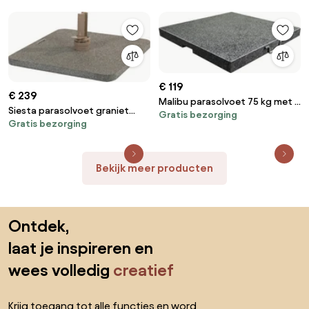
€ 119
€ 239
Malibu parasolvoet 75 kg met 2
Siesta parasolvoet graniet
Gratis bezorging
wielen en handgreep
Gratis bezorging
antraciet 90 kg 4 Seasons
Outdoor
Bekijk meer producten
Sla de voettekst over, ga naar het begin van de pagina
Ontdek,
laat je inspireren en
wees volledig
creatief
Krijg toegang tot alle functies en word