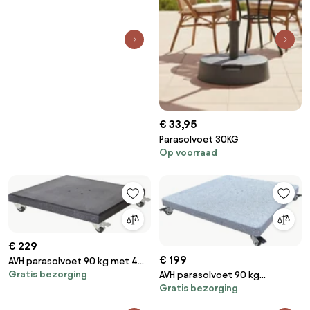
€ 33,95
Parasolvoet 30KG
Op voorraad
€ 229
€ 199
AVH parasolvoet 90 kg met 4
Gratis bezorging
AVH parasolvoet 90 kg
wielen donker zwart graniet
Gratis bezorging
Hacienda / Siesta met 4 wielen
robuust graniet (6,4x6,4)