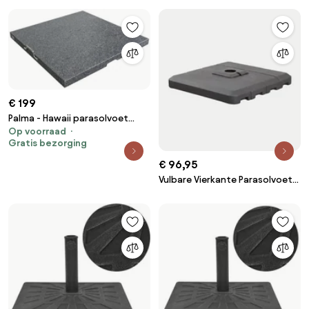
Sklum
€ 199
Palma - Hawaii parasolvoet
Op voorraad
90kg.
Gratis bezorging
€ 96,95
Vulbare Vierkante Parasolvoet
100x100 Cm Pietra Grijs –
Grafiet - Sklum