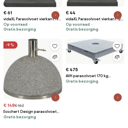
€ 61
€ 44
vidaXL Parasolvoet vierkant 19
vidaXL Parasolvoet vierkant 12
Op voorraad
Op voorraad
kg hars zwart
kg hars zwart
Gratis bezorging
Gratis bezorging
-9 %
€ 475
AVH parasolvoet 170 kg
Gratis bezorging
Hacienda / Siesta met 4 wielen
robuust graniet (6,4x6,4)
€ 148
€ 162
Esschert Design parasolvoet
Gratis bezorging
granito lichtgrijs M - LxBxH:
35,5x35,5x30,4cm