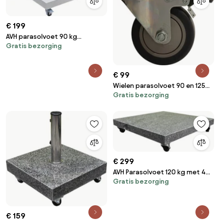
€ 199
AVH parasolvoet 90 kg
Gratis bezorging
Hacienda / Siesta met 4 wielen
zand graniet (6,4x6,4)
€ 99
Wielen parasolvoet 90 en 125
Gratis bezorging
kg (set van 4) 4 Seasons
Outdoor
€ 299
AVH Parasolvoet 120 kg met 4
Gratis bezorging
wielen graniet
€ 159