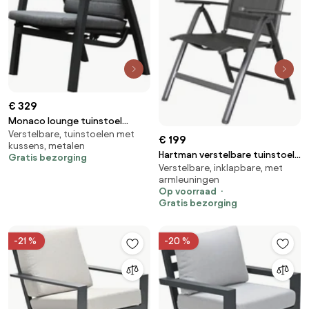
€ 329
Monaco lounge tuinstoel
Verstelbare, tuinstoelen met
verstelbaar aluminium
€ 199
kussens, metalen
antraciet
Hartman verstelbare tuinstoel
Gratis bezorging
Verstelbare, inklapbare, met
Roma
armleuningen
Op voorraad
Gratis bezorging
-21 %
-20 %