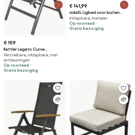
€ 141,99
vidaXL Ligbed voor buiten
Inklapbare, metalen
geometrisch zwart en grijs
Op voorraad
staal
Gratis bezorging
€ 159
Kettler Legato Curve
Verstelbare, inklapbare, met
standenstoel
armleuningen
Op voorraad
Gratis bezorging