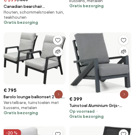
€ 449
kussens, metalen
aluminium
Gratis bezorging
Canadian bearchair
Houten, schommelstoelen tuin,
schommelstoel teak
teakhouten
Gratis bezorging
€ 795
Barolo lounge balkonset 2 delig
€ 399
Verstelbare, tuinstoelen met
verstelbaar antraciet
Tuinstoel Aluminium Grijs-
kussens, metalen
aluminium
Op voorraad
antraciet Santika Cinta
Gratis bezorging
Gratis bezorging
-20 %