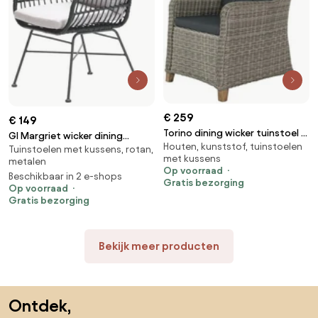
€ 259
€ 149
Torino dining wicker tuinstoel -
GI Margriet wicker dining
Houten, kunststof, tuinstoelen
Paloma grijs
Tuinstoelen met kussens, rotan,
tuinstoel - Zwart
met kussens
metalen
Op voorraad
Beschikbaar in 2 e-shops
Gratis bezorging
Op voorraad
Gratis bezorging
Bekijk meer producten
Sla de voettekst over, ga naar het begin van de pagina
Ontdek,