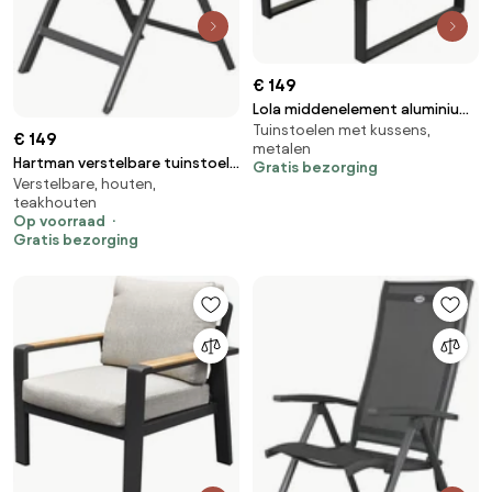
€ 149
Lola middenelement aluminium
Tuinstoelen met kussens,
antraciet
€ 149
metalen
Hartman verstelbare tuinstoel
Gratis bezorging
Verstelbare, houten,
Napoli - Teak armleuning
teakhouten
Op voorraad
Gratis bezorging