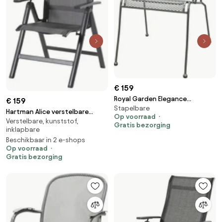
€ 159
Royal Garden Elegance
€ 159
Stapelbare
strekmetaal stapelbare
Hartman Alice verstelbare
Op voorraad
tuinstoel - Antraciet
Verstelbare, kunststof,
tuinstoel - Xerix
Gratis bezorging
inklapbare
Beschikbaar in 2 e-shops
Op voorraad
Gratis bezorging