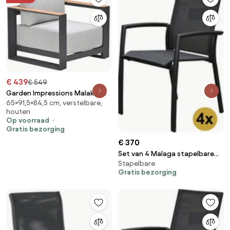
€ 439
€ 549
Garden Impressions Malakka
65×91,5×84,5 cm, verstelbare,
loungestoel - light teak look
houten
Op voorraad
Gratis bezorging
€ 370
Set van 4 Malaga stapelbare
Stapelbare
tuinstoelen antraciet
Gratis bezorging
aluminium textileen