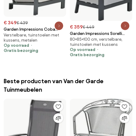
€ 349
€ 439
€ 359
€ 449
Garden Impressions Coba
Garden Impressions Sorelli
Verstelbare, tuinstoelen met
loungestoel - desert sand
80×85×100 cm, verstelbare,
loungestoel - donker grijs
kussens, metalen
tuinstoelen met kussens
Op voorraad
Op voorraad
Gratis bezorging
Gratis bezorging
Beste producten van Van der Garde
Tuinmeubelen