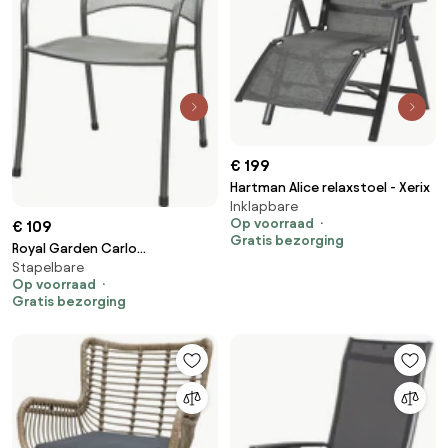
€ 199
Hartman Alice relaxstoel - Xerix
Inklapbare
Op voorraad
€ 109
Gratis bezorging
Royal Garden Carlo
Stapelbare
strekmetaal stapelbare
Op voorraad
tuinstoel - Antraciet
Gratis bezorging