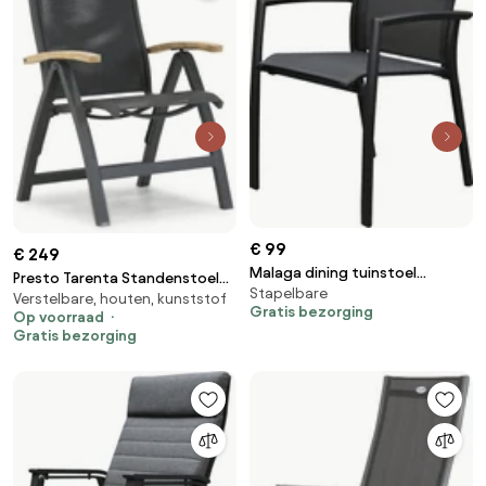
€ 99
€ 249
Malaga dining tuinstoel
Presto Tarenta Standenstoel
Stapelbare
stapelbaar antraciet aluminium
Verstelbare, houten, kunststof
Met Teak Arm Aluminium Grijs
Gratis bezorging
textileen
Op voorraad
Gratis bezorging