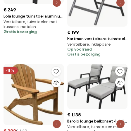
€ 249
Lola lounge tuinstoel aluminium
Verstelbare, tuinstoelen met
antraciet soft grey kussens
kussens, metalen
Gratis bezorging
€ 199
Hartman verstelbare tuinstoel
Verstelbare, inklapbare
Salvatore
Op voorraad
Gratis bezorging
-11 %
€ 1.135
Barolo lounge balkonset 4 delig
Verstelbare, tuinstoelen met
verstelbaar antraciet
€ 399