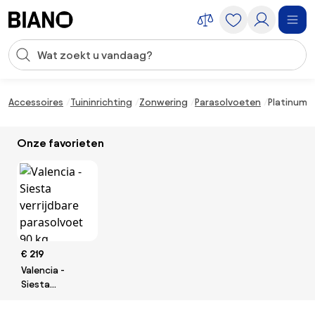
Navigatie overslaan, naar inhoud springen
Zoekopdracht invoeren
Inhoud overslaan, naar voettekst springen
Accessoires
Tuininrichting
Zonwering
Parasolvoeten
Platinum v
Onze favorieten
€ 219
Valencia -
Siesta
verrijdbare
parasolvoet 90