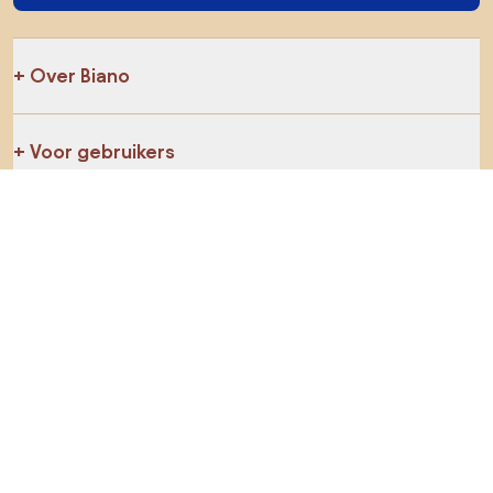
Over Biano
Voor gebruikers
Voor winkels
Ga zeker op verkenning
Producten
AI-ontwerper
Jij kan ons op sociale media vinden