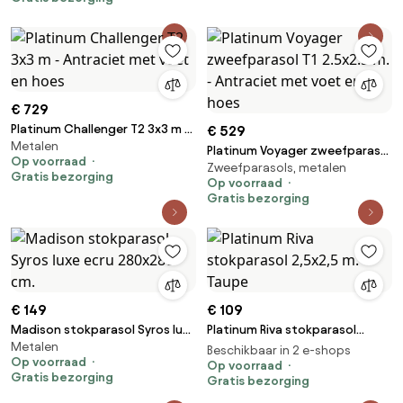
€ 729
Platinum Challenger T2 3x3 m -
€ 529
Metalen
Antraciet met voet en hoes
Platinum Voyager zweefparasol
Op voorraad
Zweefparasols, metalen
T1 2.5x2.5 m. - Antraciet met
Gratis bezorging
Op voorraad
voet en hoes
Gratis bezorging
€ 149
€ 109
Madison stokparasol Syros luxe
Platinum Riva stokparasol
Metalen
ecru 280x280 cm.
2,5x2,5 m. - Taupe
Beschikbaar in 2 e-shops
Op voorraad
Op voorraad
Gratis bezorging
Gratis bezorging