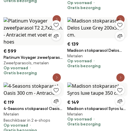
Gratis bezorging
Op voorraad
Gratis bezorging
€ 139
Madison stokparasol Delos
€ 599
Metalen
Luxe Grey 200x300 cm.
Platinum Voyager zweefparasol
Op voorraad
Zweefparasols, metalen
T2 2,7x2,7 m. - Antraciet met
Gratis bezorging
Op voorraad
voet en hoes
Gratis bezorging
€ 119
€ 149
4-Seasons stokparasol Oasis
Madison stokparasol Syros luxe
Metalen
Metalen
300 cm - Antraciet
taupe 350 cm.
Op voorraad
Beschikbaar in 2 e-shops
Gratis bezorging
Op voorraad
Gratis bezorging