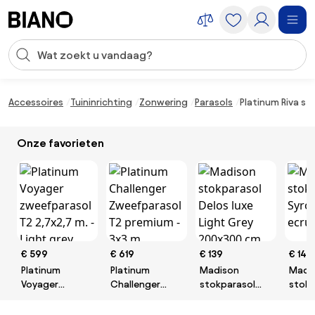
Navigatie overslaan, naar inhoud springen
Zoekopdracht invoeren
Inhoud overslaan, naar voettekst springen
Accessoires
Tuininrichting
Zonwering
Parasols
Platinum Riva st
Onze favorieten
€ 599
€ 619
€ 139
€ 149
Platinum
Platinum
Madison
Madi
Voyager
Challenger
stokparasol
stokp
zweefparasol
Zweefparasol
Delos luxe Light
Syros
T2 2,7x2,7 m. -
T2 premium -
Grey 200x300
350 c