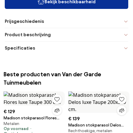
Bekijk beschikbaarheid
Prijsgeschiedenis
Product beschrijving
Specificaties
Beste producten van Van der Garde
Tuinmeubelen
€ 129
Madison stokparasol Flores
€ 139
Metalen
luxe Taupe 300 cm.
Madison stokparasol Delos
Op voorraad
Rechthoekige, metalen
luxe Taupe 200x300 cm.