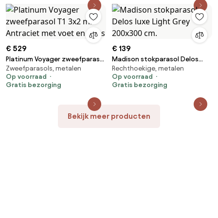
€ 529
€ 139
Platinum Voyager zweefparasol
Madison stokparasol Delos
Zweefparasols, metalen
Rechthoekige, metalen
T1 3x2 m. - Antraciet met voet
luxe Light Grey 200x300 cm.
Op voorraad
Op voorraad
en hoes
Gratis bezorging
Gratis bezorging
Bekijk meer producten