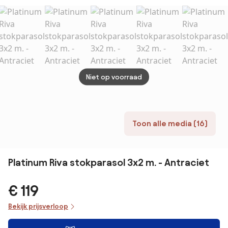
Light grey met
3x3 m. Havana
cm.
voet en hoes
Taupe
Niet op voorraad
Toon alle media (16)
Platinum Riva stokparasol 3x2 m. - Antraciet
€ 119
Bekijk prijsverloop