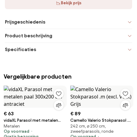
Bekijk prijs
Prijsgeschiedenis
Product beschrijving
Specificaties
Vergelijkbare producten
€ 63
€ 89
vidaXL Parasol met metalen
Camello Valerio Stokparasol .m
Metalen
242 cm, ⌀ 250 cm,
paal 300x200 cm antraciet
(excl. Voet) Grijs
Op voorraad
zweefparasols, ronde
Gratis bezorging
Op voorraad