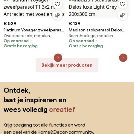
€ 529
€ 139
Platinum Voyager zweefparasol
Madison stokparasol Delos
Zweefparasols, metalen
Rechthoekige, metalen
T1 3x2 m. - Antraciet met voet
luxe Light Grey 200x300 cm.
Op voorraad
Op voorraad
en hoes
Gratis bezorging
Gratis bezorging
Bekijk meer producten
Sla de voettekst over, ga naar het begin van de pagina
Ontdek,
laat je inspireren en
wees volledig
creatief
Krijg toegang tot alle functies en word
een deel van de Home&Decor-community.