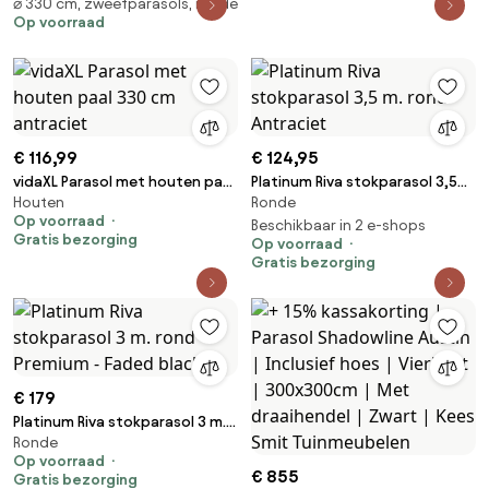
⌀ 330 cm, zweefparasols, ronde
Shadowline Francisco | Inclusief
Op voorraad
hoes | Rond | 330cm | Met
draaihendel | Zwart | Kees Smit
Tuinmeubelen
€ 116,99
€ 124,95
vidaXL Parasol met houten paal
Platinum Riva stokparasol 3,5
Houten
Ronde
330 cm antraciet
m. rond - Antraciet
Op voorraad
Beschikbaar in 2 e-shops
Gratis bezorging
Op voorraad
Gratis bezorging
€ 179
Platinum Riva stokparasol 3 m.
Ronde
rond - Premium - Faded black
Op voorraad
€ 855
Gratis bezorging