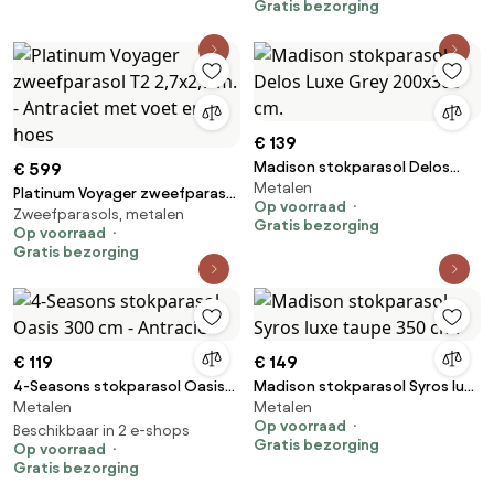
Gratis bezorging
€ 139
Madison stokparasol Delos
€ 599
Metalen
Luxe Grey 200x300 cm.
Platinum Voyager zweefparasol
Op voorraad
Zweefparasols, metalen
T2 2,7x2,7 m. - Antraciet met
Gratis bezorging
Op voorraad
voet en hoes
Gratis bezorging
€ 119
€ 149
4-Seasons stokparasol Oasis
Madison stokparasol Syros luxe
Metalen
Metalen
300 cm - Antraciet
taupe 350 cm.
Op voorraad
Beschikbaar in 2 e-shops
Gratis bezorging
Op voorraad
Gratis bezorging