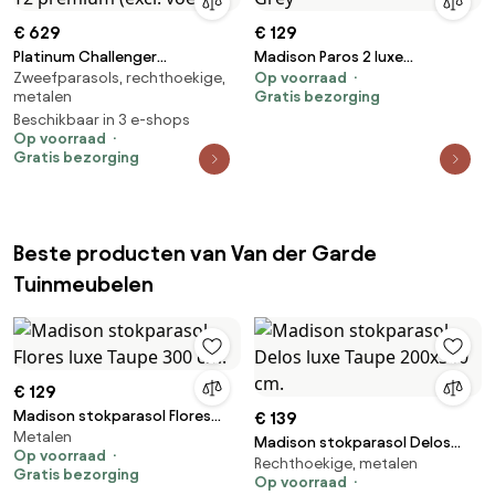
€ 629
€ 129
Platinum Challenger
Madison Paros 2 luxe
Zweefparasols, rechthoekige,
Op voorraad
zweefparasol 3.5m x 2.6m T2
stokparasol - 300 cm. - Grey
metalen
Gratis bezorging
premium (excl. voet)
Beschikbaar in 3 e-shops
Op voorraad
Gratis bezorging
Beste producten van Van der Garde
Tuinmeubelen
€ 129
Madison stokparasol Flores
€ 139
Metalen
luxe Taupe 300 cm.
Madison stokparasol Delos
Op voorraad
Rechthoekige, metalen
luxe Taupe 200x300 cm.
Gratis bezorging
Op voorraad