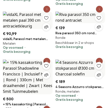
Gratis bezorging
€ 139
Riva parasol 350 cm rond
€ 90,99
Ronde
antraciet
vidaXL Parasol met metalen
Beschikbaar in 2 e-shops
Metalen
paal 390 cm antracietkleurig
Gratis bezorging
Op voorraad
Gratis bezorging
€ 189
4 Seasons Azzurro stokparasol
Ronde, metalen
Ø300 cm Charcoal solefin
Op voorraad
€ 500
Gratis bezorging
+ 15% kassakorting | Parasol