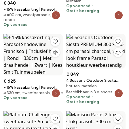
Metalen
T2 3.5x2.6 m - Faded Black met
€ 340
Op voorraad
voet en hoes
+ 15% kassakorting | Parasol
Gratis bezorging
⌀ 400 cm, zweefparasols,
Shadowline Bonaire | Inclusief
ronde
hoes | Rond | 400cm | Met
Op voorraad
katrol | Zwart | Kees Smit
Tuinmeubelen
€ 849
4 Seasons Outdoor Siesta
€ 625
Houten, metalen
PREMIUM 300 x 300 cm parasol
+ 15% kassakorting | Parasol
charcoal, wood look frame
Beschikbaar in 3 e-shops
⌀ 330 cm, zweefparasols, ronde
Shadowline Francisco | Inclusief
Op voorraad
Op voorraad
Parasol houtkleur
hoes | Rond | 330cm | Met
Gratis bezorging
weerbestendig
draaihendel | Zwart | Kees Smit
Tuinmeubelen