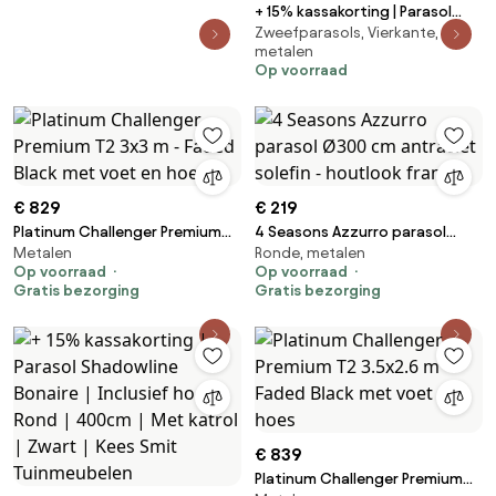
+ 15% kassakorting | Parasol
Zweefparasols, Vierkante,
Shadowline Austin | Inclusief
metalen
hoes | Vierkant | 300x300cm |
Op voorraad
Met draaihendel | Zwart | Kees
Smit Tuinmeubelen
€ 829
€ 219
Platinum Challenger Premium
4 Seasons Azzurro parasol
Metalen
Ronde, metalen
T2 3x3 m - Faded Black met
Ø300 cm antraciet solefin -
Op voorraad
Op voorraad
voet en hoes
houtlook frame
Gratis bezorging
Gratis bezorging
€ 839
Platinum Challenger Premium