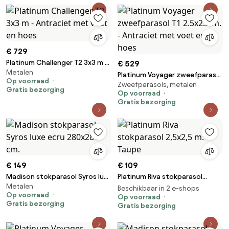
€ 729
Platinum Challenger T2 3x3 m -
€ 529
Metalen
Antraciet met voet en hoes
Platinum Voyager zweefparasol
Op voorraad
Zweefparasols, metalen
T1 2.5x2.5 m. - Antraciet met
Gratis bezorging
Op voorraad
voet en hoes
Gratis bezorging
€ 149
€ 109
Madison stokparasol Syros luxe
Platinum Riva stokparasol
Metalen
ecru 280x280 cm.
2,5x2,5 m. - Taupe
Beschikbaar in 2 e-shops
Op voorraad
Op voorraad
Gratis bezorging
Gratis bezorging