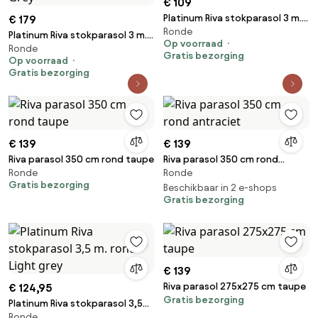
€ 109
Platinum Riva stokparasol 3 m.
€ 179
Ronde
rond - Olive
Platinum Riva stokparasol 3 m.
Op voorraad
Ronde
rond - Premium - Manhattan
Gratis bezorging
Op voorraad
Grey
Gratis bezorging
€ 139
€ 139
Riva parasol 350 cm rond taupe
Riva parasol 350 cm rond
Ronde
Ronde
antraciet
Gratis bezorging
Beschikbaar in 2 e-shops
Gratis bezorging
€ 139
Riva parasol 275x275 cm taupe
€ 124,95
Gratis bezorging
Platinum Riva stokparasol 3,5
Ronde
m. rond - Light grey