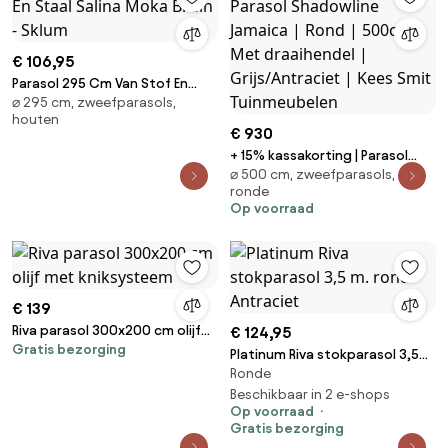
€ 106,95
Parasol 295 Cm Van Stof En
⌀ 295 cm, zweefparasols,
Staal Salina Moka Bruin - Sklum
houten
€ 930
+ 15% kassakorting | Parasol
⌀ 500 cm, zweefparasols,
Shadowline Jamaica | Rond |
ronde
500cm | Met draaihendel |
Op voorraad
Grijs/Antraciet | Kees Smit
Tuinmeubelen
€ 139
Riva parasol 300x200 cm olijf
€ 124,95
Gratis bezorging
met kniksysteem
Platinum Riva stokparasol 3,5
Ronde
m. rond - Antraciet
Beschikbaar in 2 e-shops
Op voorraad
Gratis bezorging