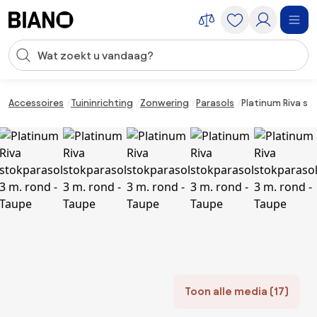
Navigatie overslaan, naar inhoud springen
Zoekopdracht invoeren
Inhoud overslaan, naar voettekst springen
Accessoires
Tuininrichting
Zonwering
Parasols
Platinum Riva st
Toon alle media (17)