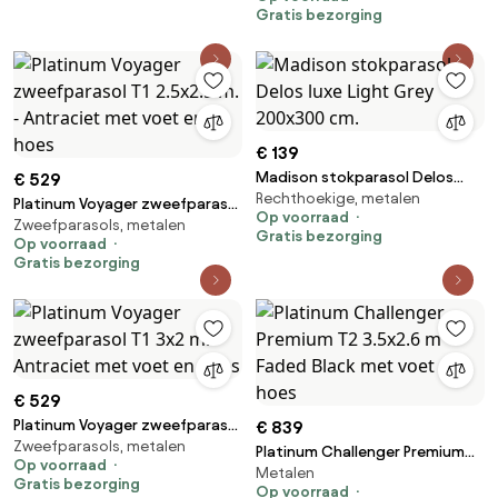
Gratis bezorging
€ 139
Madison stokparasol Delos
€ 529
Rechthoekige, metalen
luxe Light Grey 200x300 cm.
Platinum Voyager zweefparasol
Op voorraad
Zweefparasols, metalen
T1 2.5x2.5 m. - Antraciet met
Gratis bezorging
Op voorraad
voet en hoes
Gratis bezorging
€ 529
Platinum Voyager zweefparasol
€ 839
Zweefparasols, metalen
T1 3x2 m. - Antraciet met voet
Platinum Challenger Premium
Op voorraad
en hoes
Metalen
T2 3.5x2.6 m - Faded Black met
Gratis bezorging
Op voorraad
voet en hoes