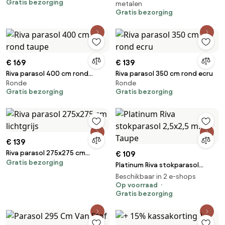
Gratis bezorging
metalen
Seasons Outdoor
Gratis bezorging
€ 169
€ 139
Riva parasol 400 cm rond
Riva parasol 350 cm rond ecru
Ronde
Ronde
taupe
Gratis bezorging
Gratis bezorging
€ 139
Riva parasol 275x275 cm
€ 109
Gratis bezorging
lichtgrijs
Platinum Riva stokparasol
2,5x2,5 m. - Taupe
Beschikbaar in 2 e-shops
Op voorraad
Gratis bezorging