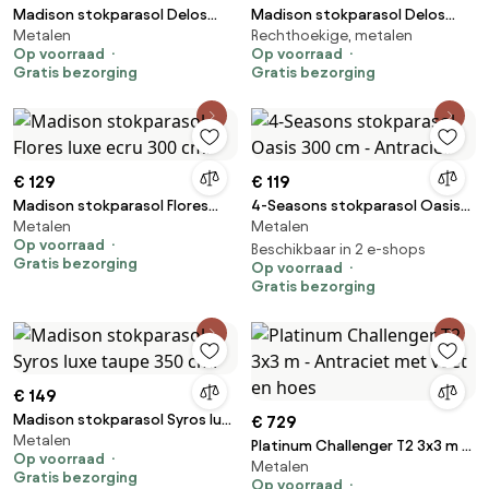
Madison stokparasol Delos
Madison stokparasol Delos
Metalen
Rechthoekige, metalen
Luxe Grey 200x300 cm.
luxe Taupe 200x300 cm.
Op voorraad
Op voorraad
Gratis bezorging
Gratis bezorging
€ 129
€ 119
Madison stokparasol Flores
4-Seasons stokparasol Oasis
Metalen
Metalen
luxe ecru 300 cm.
300 cm - Antraciet
Op voorraad
Beschikbaar in 2 e-shops
Gratis bezorging
Op voorraad
Gratis bezorging
€ 149
Madison stokparasol Syros luxe
€ 729
Metalen
taupe 350 cm.
Platinum Challenger T2 3x3 m -
Op voorraad
Metalen
Antraciet met voet en hoes
Gratis bezorging
Op voorraad