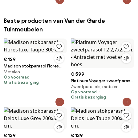
Beste producten van Van der Garde
Tuinmeubelen
€ 129
Madison stokparasol Flores
Metalen
luxe Taupe 300 cm.
€ 599
Op voorraad
Platinum Voyager zweefparasol
Gratis bezorging
Zweefparasols, metalen
T2 2,7x2,7 m. - Antraciet met
Op voorraad
voet en hoes
Gratis bezorging
€ 139
€ 139