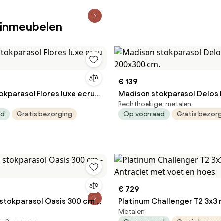
uinmeubelen
€ 139
okparasol Flores luxe ecru
Madison stokparasol Delos 
Rechthoekige, metalen
200x300 cm.
ad
Gratis bezorging
Op voorraad
Gratis bezor
€ 729
stokparasol Oasis 300 cm -
Platinum Challenger T2 3x3 
Metalen
Antraciet met voet en hoes