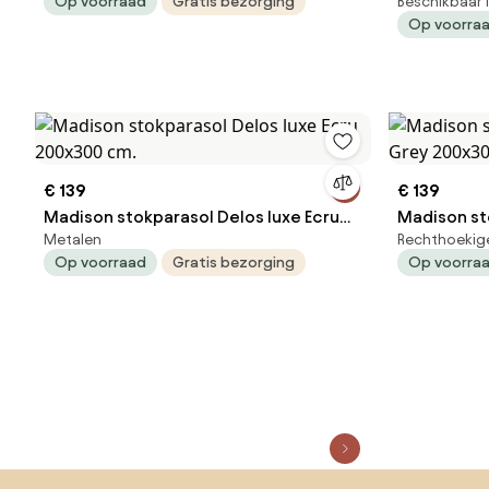
Op voorraad
Gratis bezorging
Beschikbaar 
Op voorra
€ 139
€ 139
Madison stokparasol Delos luxe Ecru
Madison st
Metalen
Rechthoekig
200x300 cm.
Grey 200x
Op voorraad
Gratis bezorging
Op voorra
Sla de voettekst over, ga naar het begin van de pagina