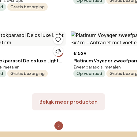
in 2 e-shops
Op voorraad
Gratis bezor
ad
Gratis bezorging
€ 529
okparasol Delos luxe Light
Platinum Voyager zweefpara
e, metalen
Zweefparasols, metalen
300 cm.
m. - Antraciet met voet en 
ad
Gratis bezorging
Op voorraad
Gratis bezor
Bekijk meer producten