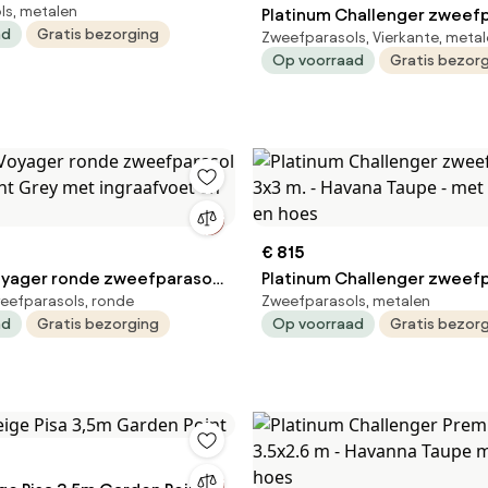
ls, metalen
upe - met ingraafvoet en
Platinum Challenger zweefp
ad
Gratis bezorging
Zweefparasols, Vierkante, meta
3x3 m. - Faded Black- met i
Op voorraad
Gratis bezor
en hoes
€ 815
oyager ronde zweefparasol
Platinum Challenger zweefp
eefparasols, ronde
Zweefparasols, metalen
ight Grey met ingraafvoet en
3x3 m. - Havana Taupe - met
ad
Gratis bezorging
Op voorraad
Gratis bezor
ingraafvoet en hoes