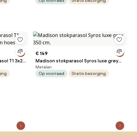
ging
Op voorraad
Gratis bezorging
€ 149
sol T1 3x2
Madison stokparasol Syros luxe grey
Metalen
hoes
350 cm.
ging
Op voorraad
Gratis bezorging