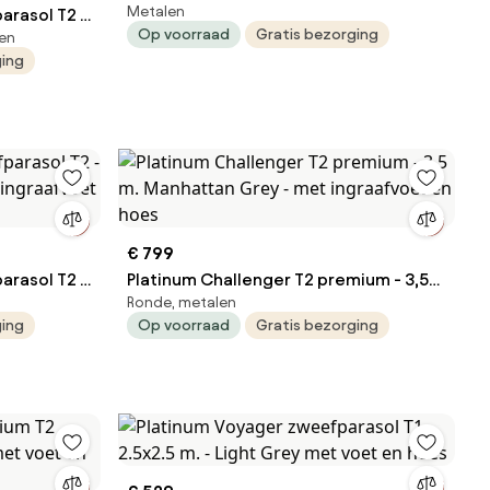
Metalen
arasol T2 -
Faded Black met ingraafvoet en hoes
Op voorraad
Gratis bezorging
len
ngraafvoet
ging
€ 799
arasol T2 -
Platinum Challenger T2 premium - 3,5
Ronde, metalen
m. Manhattan Grey - met ingraafvoet
ging
Op voorraad
Gratis bezorging
en hoes