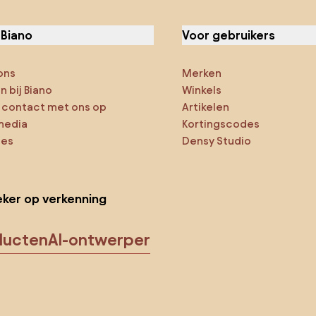
 Biano
Voor gebruikers
ons
Merken
 bij Biano
Winkels
contact met ons op
Artikelen
media
Kortingscodes
ies
Densy Studio
ker op verkenning
ducten
AI-ontwerper