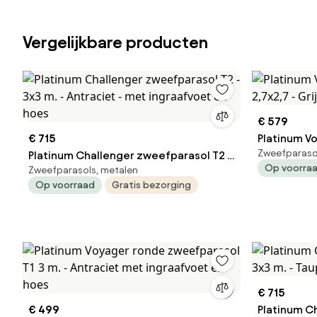
Vergelijkbare producten
€ 579
€ 715
Platinum V
Zweefparaso
Platinum Challenger zweefparasol T2 -
2,7x2,7 - G
Op voorra
Zweefparasols, metalen
3x3 m. - Antraciet - met ingraafvoet en
Op voorraad
Gratis bezorging
hoes
€ 715
€ 499
Platinum C