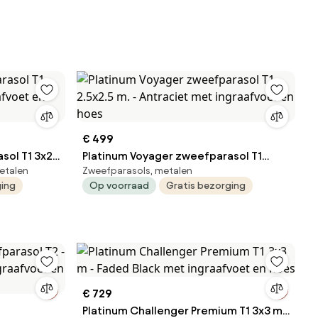
€ 499
sol T1 3x2
Platinum Voyager zweefparasol T1
etalen
Zweefparasols, metalen
oet en hoes
2.5x2.5 m. - Antraciet met ingraafvoet
ging
Op voorraad
Gratis bezorging
en hoes
€ 729
Platinum Challenger Premium T1 3x3 m -