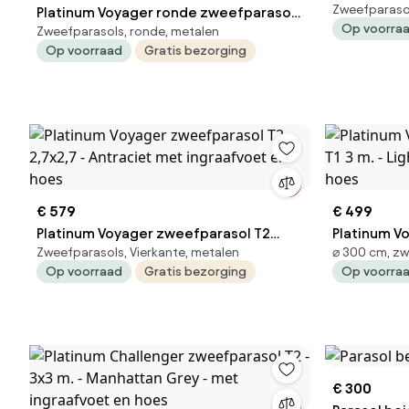
Zweefparaso
Platinum Voyager ronde zweefparasol
3x3 m. - Ta
Op voorra
Zweefparasols, ronde, metalen
T1 3 m. - Antraciet met ingraafvoet en
hoes
Op voorraad
Gratis bezorging
hoes
€ 579
€ 499
Platinum Voyager zweefparasol T2
Platinum V
Zweefparasols, Vierkante, metalen
⌀ 300 cm, zw
2,7x2,7 - Antraciet met ingraafvoet en
T1 3 m. - L
Op voorraad
Gratis bezorging
Op voorra
hoes
hoes
€ 300