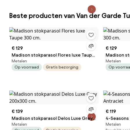
Beste producten van Van der Garde T
€ 129
€ 129
Madison stokparasol Flores luxe Taupe
Madison st
Metalen
Metalen
300 cm.
300 cm.
Op voorraad
Gratis bezorging
Op voorra
€ 139
€ 119
Madison stokparasol Delos Luxe Grey
4-Seasons 
Metalen
Metalen
200x300 cm.
Antraciet