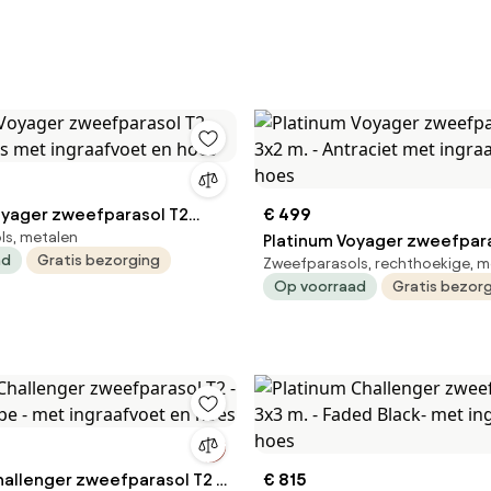
oyager zweefparasol T2
€ 499
ls, metalen
rijs met ingraafvoet en hoes
Platinum Voyager zweefpara
ad
Gratis bezorging
Zweefparasols, rechthoekige, m
m. - Antraciet met ingraafv
Op voorraad
Gratis bezor
hallenger zweefparasol T2 -
€ 815