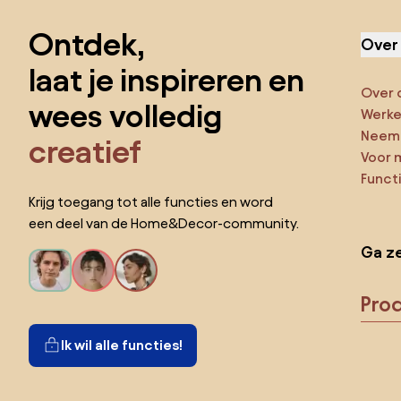
Ontdek,
Over
laat je inspireren en
Over 
wees volledig
Werken
Neem 
creatief
Voor 
Funct
Krijg toegang tot alle functies en word
een deel van de Home&Decor-community.
Ga ze
Pro
Ik wil alle functies!