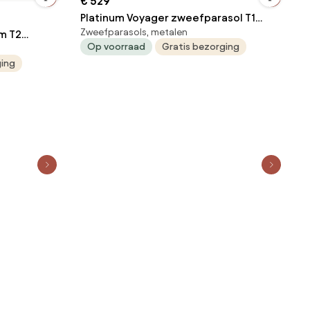
€ 529
Platinum Voyager zweefparasol T1
Zweefparasols, metalen
m T2
2.5x2.5 m. - Light Grey met voet en
Op voorraad
Gratis bezorging
met voet en
hoes
ging