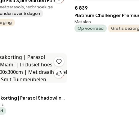
ge Pisa 3,5m Garden Point
eefparasols, rechthoekige
€ 839
onden over 5 dagen
Platinum Challenger Premiu
Metalen
orging
3.5x2.6 m - Havanna Taupe 
Op voorraad
Gratis bezor
hoes
korting | Parasol Shadowline
ls
usief hoes | Vierkant |
ad
 Met draaihendel | Wit |
Tuinmeubelen