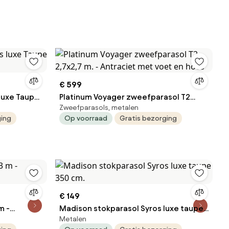
€ 599
luxe Taupe
Platinum Voyager zweefparasol T2
Zweefparasols, metalen
2,7x2,7 m. - Antraciet met voet en hoes
ging
Op voorraad
Gratis bezorging
€ 149
m -
Madison stokparasol Syros luxe taupe
Metalen
350 cm.