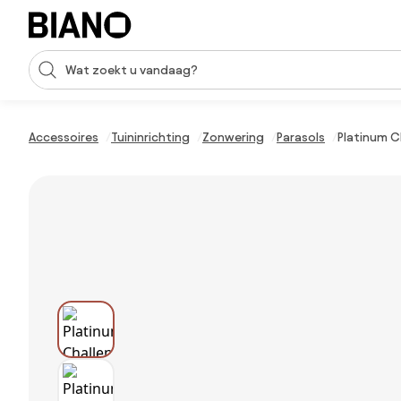
Navigatie overslaan, naar inhoud springen
Zoekopdracht invoeren
Inhoud overslaan, naar voettekst springen
Accessoires
Tuininrichting
Zonwering
Parasols
Platinum C