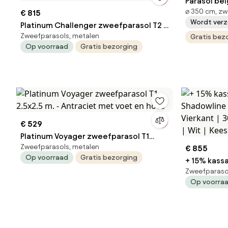
Parasol bei
⌀ 350 cm, zw
€ 815
Wordt verz
Platinum Challenger zweefparasol T2 -
Zweefparasols, metalen
3x3 m. - Manhattan Grey - met
Gratis bez
Op voorraad
Gratis bezorging
ingraafvoet en hoes
€ 529
Platinum Voyager zweefparasol T1
Zweefparasols, metalen
2.5x2.5 m. - Antraciet met voet en hoes
€ 855
Op voorraad
Gratis bezorging
+ 15% kassa
Zweefparaso
Miami | Incl
Op voorra
300x300cm |
Kees Smit 