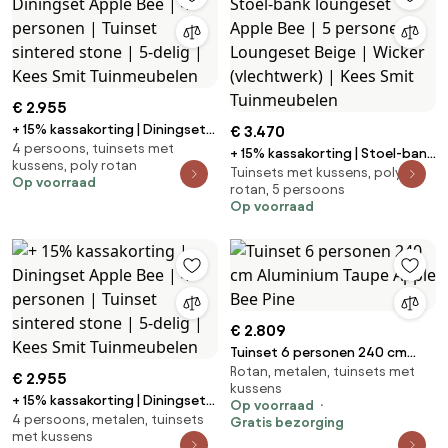
€ 2.955
+ 15% kassakorting | Diningset
€ 3.470
4 persoons, tuinsets met
Apple Bee | 4 personen | Tuinset
+ 15% kassakorting | Stoel-bank
kussens, poly rotan
sintered stone | 5-delig | Kees
Tuinsets met kussens, poly
loungeset Apple Bee | 5
Op voorraad
Smit Tuinmeubelen
rotan, 5 persoons
personen | Loungeset Beige |
Op voorraad
Wicker (vlechtwerk) | Kees Smit
Tuinmeubelen
€ 2.809
Tuinset 6 personen 240 cm
Rotan, metalen, tuinsets met
Aluminium Taupe Apple Bee Pine
€ 2.955
kussens
+ 15% kassakorting | Diningset
Op voorraad
4 persoons, metalen, tuinsets
Apple Bee | 4 personen | Tuinset
Gratis bezorging
met kussens
sintered stone | 5-delig | Kees