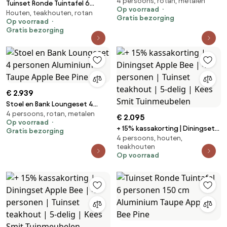
4 persoons, rotan, metalen
personen Aluminium Taupe
Tuinset Ronde Tuintafel 6
Op voorraad
Apple Bee Pine
Houten, teakhouten, rotan
personen 180 cm Aluminium
Gratis bezorging
Op voorraad
Taupe Apple Bee Pine
Gratis bezorging
€ 2.939
Stoel en Bank Loungeset 4
4 persoons, rotan, metalen
personen Aluminium Taupe
€ 2.095
Op voorraad
Apple Bee Pine
+ 15% kassakorting | Diningset
Gratis bezorging
4 persoons, houten,
Apple Bee | 4 personen | Tuinset
teakhouten
teakhout | 5-delig | Kees Smit
Op voorraad
Tuinmeubelen