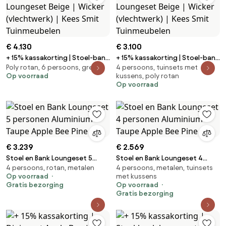
€ 4.130
€ 3.100
+ 15% kassakorting | Stoel-bank
+ 15% kassakorting | Stoel-bank
Poly rotan, 6 persoons, grenen
4 persoons, tuinsets met
loungeset Apple Bee | 6
loungeset Apple Bee | 4
Op voorraad
kussens, poly rotan
personen | Loungeset Beige |
personen | Loungeset Beige |
Op voorraad
Wicker (vlechtwerk) | Kees Smit
Wicker (vlechtwerk) | Kees Smit
Tuinmeubelen
Tuinmeubelen
€ 3.239
€ 2.569
Stoel en Bank Loungeset 5
Stoel en Bank Loungeset 4
4 persoons, rotan, metalen
4 persoons, metalen, tuinsets
personen Aluminium Taupe
personen Aluminium Taupe
Op voorraad
met kussens
Apple Bee Pine
Apple Bee Pine
Gratis bezorging
Op voorraad
Gratis bezorging