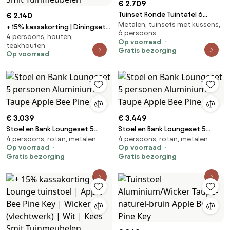
€ 2.709
Tuinset Ronde Tuintafel 6
€ 2.140
Metalen, tuinsets met kussens,
personen 150 cm Aluminium
+ 15% kassakorting | Diningset
6 persoons
Taupe Apple Bee Pine
4 persoons, houten,
Apple Bee | 4 personen | Tuinset
Op voorraad
teakhouten
teakhout | 5-delig | Kees Smit
Gratis bezorging
Op voorraad
Tuinmeubelen
€ 3.039
€ 3.449
Stoel en Bank Loungeset 5
Stoel en Bank Loungeset 5
4 persoons, rotan, metalen
4 persoons, rotan, metalen
personen Aluminium Taupe
personen Aluminium Taupe
Op voorraad
Op voorraad
Apple Bee Pine
Apple Bee Pine
Gratis bezorging
Gratis bezorging