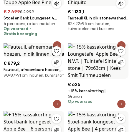
€ 2.699
€ 1.133,1
€ 2.999
Stoel en Bank Loungeset 4
Fauteuil XL in dik stonewashed
4 persoons, rotan, metalen
82×122×95 cm, houten,
personen Aluminium Taupe
linnen, Neo Chiquito
Op voorraad
tuinstoelen met kussens
Apple Bee Pine
Gratis bezorging
€ 879,2
Fauteuil, afneembare hoezen,
90×87×91 cm, houten, kunststof
in dik linnen, Odna
€ 625
+ 15% kassakorting |
Grenen
Loungetafel Apple Bee | N.V.T. |
Op voorraad
Tuintafel Sintered stone |
79x63cm | Kees Smit
Tuinmeubelen