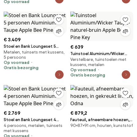
Op voorraad
Smit Tuinmeubelen
€ 3.409
Stoel en Bank Loungeset 5
€ 639
Metalen, tuinsets met kussens,
personen Aluminium Taupe
Tuinstoel Aluminium/Wicker
5 persoons
Apple Bee Pine
Verstelbare, tuinstoelen met
Taupe-naturel-bruin Apple Bee
Op voorraad
kussens, metalen
Pine Key
Gratis bezorging
Op voorraad
Gratis bezorging
€ 2.769
€ 879,2
Stoel en Bank Loungeset 4
Fauteuil, afneembare hoezen,
4 persoons, metalen, tuinsets
90×87×91 cm, houten, kunststof
personen Aluminium Taupe
in gekreukt linnen, Odna
met kussens
Apple Bee Pine
Op voorraad