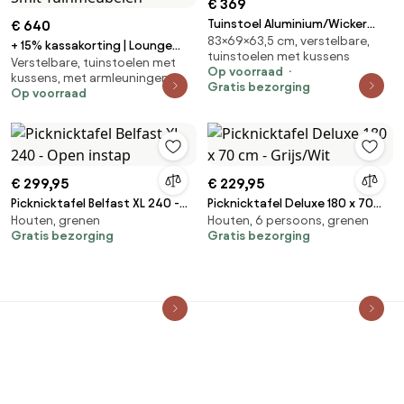
€ 369
Tuinstoel Aluminium/Wicker
€ 640
83×69×63,5 cm, verstelbare,
Taupe-naturel-bruin Apple Bee
+ 15% kassakorting | Lounge
tuinstoelen met kussens
Pine Key
Verstelbare, tuinstoelen met
tuinstoel | Apple Bee Pine Key |
Op voorraad
kussens, met armleuningen
Wicker (vlechtwerk) | Wit | Kees
Gratis bezorging
Op voorraad
Smit Tuinmeubelen
€ 299,95
€ 229,95
Picknicktafel Belfast XL 240 -
Picknicktafel Deluxe 180 x 70
Houten, grenen
Houten, 6 persoons, grenen
Open instap
cm - Grijs/Wit
Gratis bezorging
Gratis bezorging