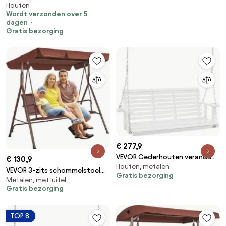
Houten
Garden Point
Tuinbank Beige | 223cm | Incl.
Wordt verzonden over 5
kussens | Kees Smit
dagen
Tuinmeubelen
Gratis bezorging
€ 277,9
VEVOR Cederhouten veranda
€ 130,9
Houten, metalen
schommel, 1702x710x600mm,
VEVOR 3-zits schommelstoel
Gratis bezorging
patio schommel voor tuin en
Metalen, met luifel
met verstelbare luifel, veranda
terras, verbeterde draagkracht
Gratis bezorging
schommelstoel met
van ca. 400 kg, robuuste
armleuningen, Teslin stof en
schommelstoelbank met
gelegeerd stalen frame voor
TOP 8
ophangkettingen voor
balkon, achtertuin, terras, tuin,