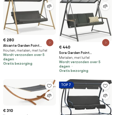
€ 280
Alicante Garden Point
€ 440
Houten, metalen, met luifel
houtachtige metalen
Sora Garden Point
Wordt verzonden over 5
tuinschommel
Metalen, met luifel
tuinschommel
dagen
Wordt verzonden over 5
Gratis bezorging
dagen
Gratis bezorging
TOP 7
€ 310