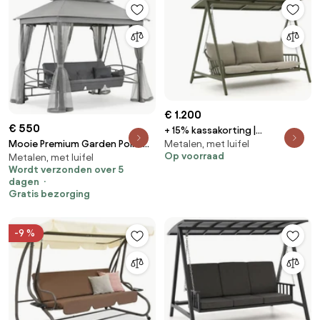
€ 1.200
€ 550
+ 15% kassakorting |
Metalen, met luifel
Mooie Premium Garden Point
Schommelbank Manifesto |
Op voorraad
Metalen, met luifel
metalen tuinschommel grijs
Aluminium | 3 personen |
Wordt verzonden over 5
Tuinbank Groen | 223cm | Incl.
dagen
kussens | Kees Smit
Gratis bezorging
Tuinmeubelen
-9 %