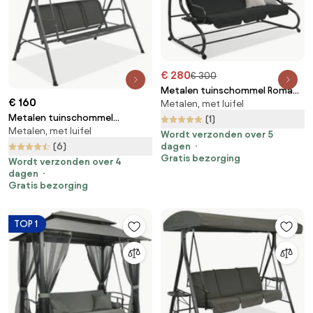
€ 280
€ 300
Metalen tuinschommel Roma
€ 160
Metalen, met luifel
Garden Point zwart-wit
Metalen tuinschommel
(1)
Metalen, met luifel
Florencja Garden Point grijs
Wordt verzonden over 5
dagen
(6)
Gratis bezorging
Wordt verzonden over 4
dagen
Gratis bezorging
TOP 1