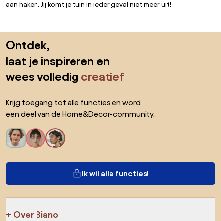
aan haken. Jij komt je tuin in ieder geval niet meer uit!
Sla de voettekst over, ga naar het begin van de pagina
Ontdek,
laat je inspireren en
wees volledig
creatief
Krijg toegang tot alle functies en word
een deel van de Home&Decor-community.
Ik wil alle functies!
Over Biano