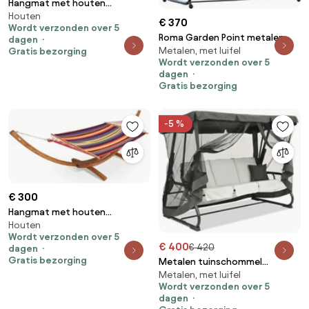
Hangmat met houten
Houten
standaard Kiwi Garden Point
€ 370
Wordt verzonden over 5
grijs
Roma Garden Point metalen
dagen
Metalen, met luifel
Gratis bezorging
tuinschommel antraciet
Wordt verzonden over 5
dagen
Gratis bezorging
-5 %
€ 300
Hangmat met houten
Houten
standaard Kiwi Garden Point
Wordt verzonden over 5
gekleurde strepen
€ 400
€ 420
dagen
Gratis bezorging
Metalen tuinschommel
Metalen, met luifel
Walencja Garden Point grijs
Wordt verzonden over 5
dagen