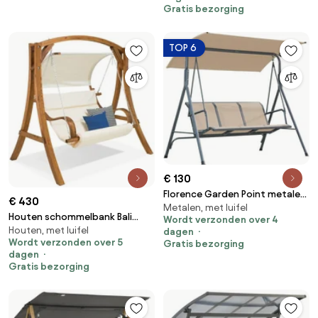
Gratis bezorging
TOP 6
€ 130
Florence Garden Point metalen
€ 430
Metalen, met luifel
tuinschommel beige
Houten schommelbank Bali
Wordt verzonden over 4
Houten, met luifel
Garden Point
dagen
Wordt verzonden over 5
Gratis bezorging
dagen
Gratis bezorging