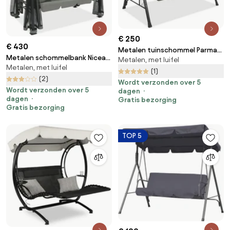
€ 250
€ 430
Metalen tuinschommel Parma
Metalen schommelbank Nicea
Metalen, met luifel
Garden Point grijs
Metalen, met luifel
Garden Point antraciet
(1)
(2)
Wordt verzonden over 5
Wordt verzonden over 5
dagen
dagen
Gratis bezorging
Gratis bezorging
TOP 5