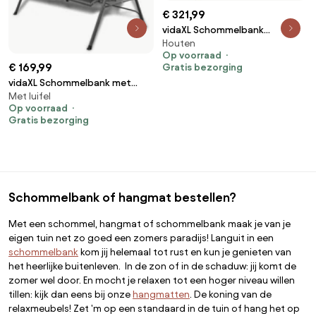
€ 321,99
vidaXL Schommelbank
Houten
205x150x157 cm
Op voorraad
geïmpregneerd grenenhout
€ 169,99
Gratis bezorging
vidaXL Schommelbank met
Met luifel
luifel zwart
Op voorraad
Gratis bezorging
Schommelbank of hangmat bestellen?
Met een schommel, hangmat of schommelbank maak je van je
eigen tuin net zo goed een zomers paradijs! Languit in een
schommelbank
kom jij helemaal tot rust en kun je genieten van
het heerlijke buitenleven. In de zon of in de schaduw: jij komt de
zomer wel door. En mocht je relaxen tot een hoger niveau willen
tillen: kijk dan eens bij onze
hangmatten
. De koning van de
relaxmeubels! Zet 'm op een standaard in de tuin of hang het op