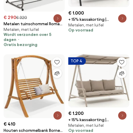
€ 1.000
€ 290
€ 320
+ 15% kassakorting |
Metalen tuinschommel Roma
Metalen, met luifel
Schommelbank Manifesto |
Metalen, met luifel
Garden Point bruin
Op voorraad
Aluminium | 2 personen |
Wordt verzonden over 5
Tuinbank Grijs | 213cm | Incl.
dagen
kussens | Kees Smit
Gratis bezorging
Tuinmeubelen
TOP 4
€ 1.200
+ 15% kassakorting |
€ 410
Metalen, met luifel
Schommelbank Manifesto |
Houten schommelbank Borneo
Op voorraad
Aluminium | 3 personen |