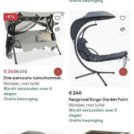
Gratis bezorging
-8 %
€ 340
€ 370
Drie-persoons tuinschommel
Metalen, met luifel
Malaga Garden Point antraciet
Wordt verzonden over 5
€ 240
dagen
Gratis bezorging
Hangstoel Borgo Garden Point
Metalen, met luifel
Wordt verzonden over 5
dagen
Gratis bezorging