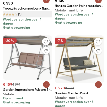
€ 100
€ 330
Nantes Garden Point metalen
Tweezits schommelbank Napoli
Metalen, met luifel
tuinschommel antraciet
Garden Point
(1)
Wordt verzonden over 4
dagen
Wordt verzonden over 4
Gratis bezorging
dagen
Gratis bezorging
-20 %
-7 %
€ 159
€ 199
€ 270
€ 290
Garden Impressions Rubens 3-
Sondrio Garden Point
Metalen
zits schommelbank - taupe
Metalen, met luifel
tuinschommel
Op voorraad
Wordt verzonden over 5
Gratis bezorging
dagen