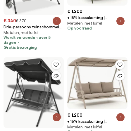
€ 1.200
+ 15% kassakorting |
€ 340
€ 370
Metalen, met luifel
Schommelbank Manifesto |
Drie-persoons tuinschommel
Op voorraad
Aluminium | 3 personen |
Metalen, met luifel
Malaga Garden Point antraciet
Tuinbank Groen | 223cm | Incl.
Wordt verzonden over 5
kussens | Kees Smit
dagen
Tuinmeubelen
Gratis bezorging
€ 1.200
+ 15% kassakorting |
Metalen, met luifel
Schommelbank Manifesto |