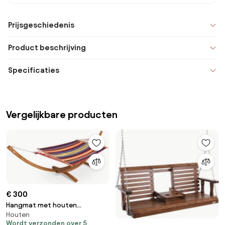
Prijsgeschiedenis
Product beschrijving
Specificaties
Vergelijkbare producten
€ 300
Hangmat met houten
Houten
standaard Kiwi Garden Point
Wordt verzonden over 5