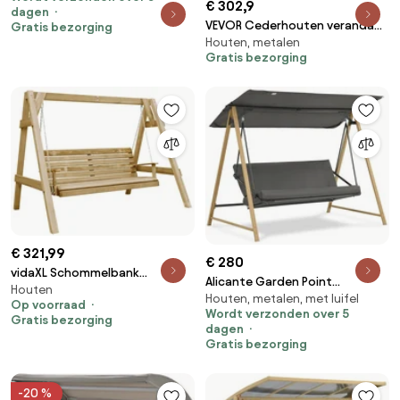
gekleurde strepen
€ 302,9
dagen
VEVOR Cederhouten veranda
Gratis bezorging
Houten, metalen
schommel, 1523 x 710 x 600
Gratis bezorging
mm, terrasschommel voor tuin
en terras, verbeterd
draagvermogen van ca. 400 kg,
robuuste schommelstoelbank
met ophangkettingen voor
buitengebruik, bruin
€ 321,99
€ 280
vidaXL Schommelbank
Alicante Garden Point
Houten
205x150x157 cm
Houten, metalen, met luifel
houtachtige metalen
Op voorraad
geïmpregneerd grenenhout
Wordt verzonden over 5
tuinschommel
Gratis bezorging
dagen
Gratis bezorging
-20 %