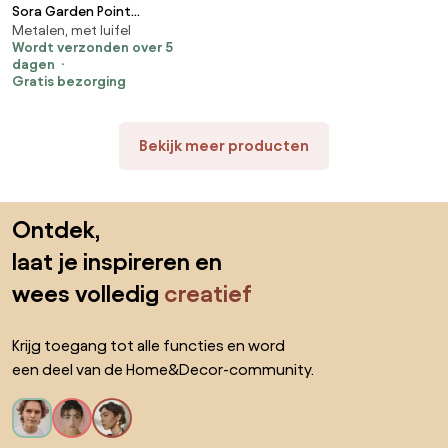
Sora Garden Point
Metalen, met luifel
tuinschommel
Wordt verzonden over 5
dagen
Gratis bezorging
Bekijk meer producten
Sla de voettekst over, ga naar het begin van de pagina
Ontdek,
laat je inspireren en
wees volledig
creatief
Krijg toegang tot alle functies en word
een deel van de Home&Decor-community.