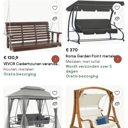
met ophangkettingen voor
buitengebruik, bruin
€ 370
Roma Garden Point metalen
€ 130,9
Metalen, met luifel
tuinschommel antraciet
VEVOR Cederhouten veranda
Wordt verzonden over 5
Houten, metalen
schommel, 1370x710x600mm,
dagen
Gratis bezorging
patio schommel voor tuin en
Gratis bezorging
terras, verbeterd
draagvermogen van ca. 400 kg,
robuuste schommelstoelbank
met ophangkettingen voor
buitengebruik, bruin