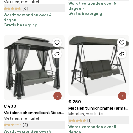
Metalen, met luifel
Florencja Garden Point grijs
Wordt verzonden over 5
dagen
(6)
Gratis bezorging
Wordt verzonden over 4
dagen
Gratis bezorging
€ 250
€ 430
Metalen tuinschommel Parma
Metalen schommelbank Nicea
Metalen, met luifel
Garden Point grijs
Metalen, met luifel
Garden Point antraciet
(1)
(2)
Wordt verzonden over 5
Wordt verzonden over 5
dagen