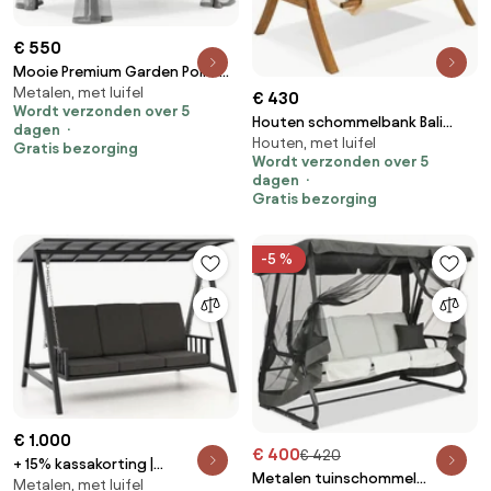
€ 550
Mooie Premium Garden Point
Metalen, met luifel
metalen tuinschommel grijs
€ 430
Wordt verzonden over 5
Houten schommelbank Bali
dagen
Houten, met luifel
Garden Point
Gratis bezorging
Wordt verzonden over 5
dagen
Gratis bezorging
-5 %
€ 1.000
€ 400
€ 420
+ 15% kassakorting |
Metalen tuinschommel
Metalen, met luifel
Schommelbank Manifesto |