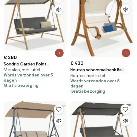
€ 280
€ 430
Sondrio Garden Point
Metalen, met luifel
Houten schommelbank Bali
tuinschommel
Wordt verzonden over 5
Houten, met luifel
Garden Point
dagen
Wordt verzonden over 5
Gratis bezorging
dagen
Gratis bezorging