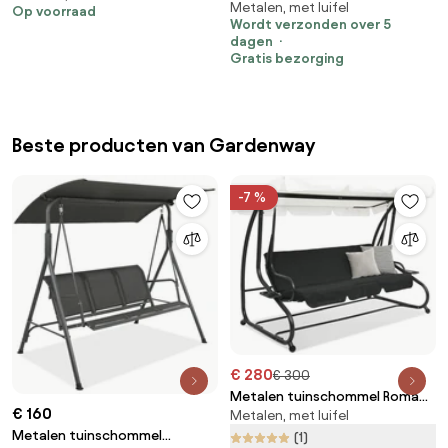
Metalen, met luifel
Walencja Garden Point grijs
Op voorraad
Aluminium | 2 personen |
Wordt verzonden over 5
Tuinbank Grijs | 213cm | Incl.
dagen
kussens | Kees Smit
Gratis bezorging
Tuinmeubelen
Beste producten van Gardenway
-7 %
€ 280
€ 300
Metalen tuinschommel Roma
€ 160
Metalen, met luifel
Garden Point zwart-wit
Metalen tuinschommel
(1)