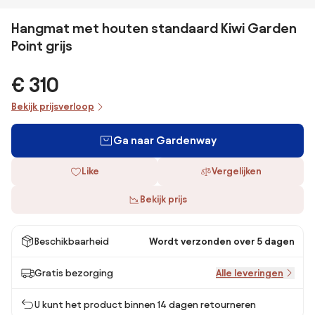
Hangmat met houten standaard Kiwi Garden
Point grijs
€ 310
Bekijk prijsverloop
Ga naar Gardenway
Like
Vergelijken
Bekijk prijs
Beschikbaarheid
Wordt verzonden over 5 dagen
Gratis bezorging
Alle leveringen
U kunt het product binnen 14 dagen retourneren