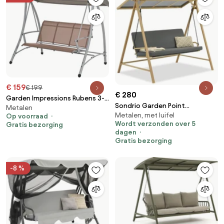
€ 159
€ 199
€ 280
Garden Impressions Rubens 3-
Sondrio Garden Point
Metalen
zits schommelbank - taupe
Metalen, met luifel
tuinschommel
Op voorraad
Wordt verzonden over 5
Gratis bezorging
dagen
Gratis bezorging
-8 %