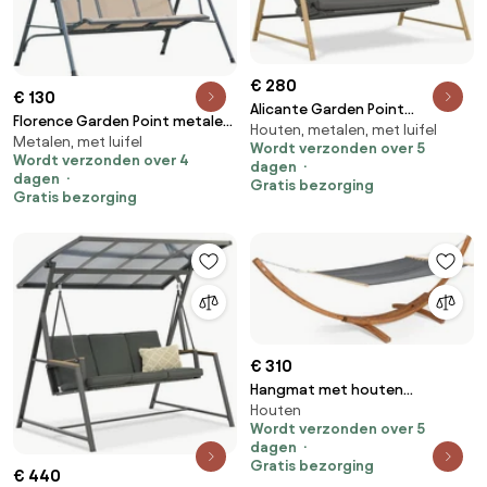
€ 280
€ 130
Alicante Garden Point
Florence Garden Point metalen
Houten, metalen, met luifel
houtachtige metalen
Metalen, met luifel
tuinschommel beige
Wordt verzonden over 5
tuinschommel
Wordt verzonden over 4
dagen
dagen
Gratis bezorging
Gratis bezorging
€ 310
Hangmat met houten
Houten
standaard Kiwi Garden Point
Wordt verzonden over 5
grijs
dagen
Gratis bezorging
€ 440