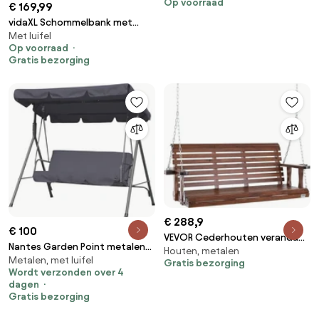
Op voorraad
Aluminium | 3 personen |
€ 169,99
Tuinbank Beige | 223cm | Incl.
vidaXL Schommelbank met
kussens | Kees Smit
Met luifel
luifel zwart
Op voorraad
Tuinmeubelen
Gratis bezorging
€ 288,9
€ 100
VEVOR Cederhouten veranda
Nantes Garden Point metalen
Houten, metalen
schommel, 1702x710x600mm,
Metalen, met luifel
tuinschommel antraciet
Gratis bezorging
patio schommel voor tuin en
Wordt verzonden over 4
terras, verbeterd
dagen
draagvermogen van ca. 400 kg,
Gratis bezorging
robuuste schommelstoelbank