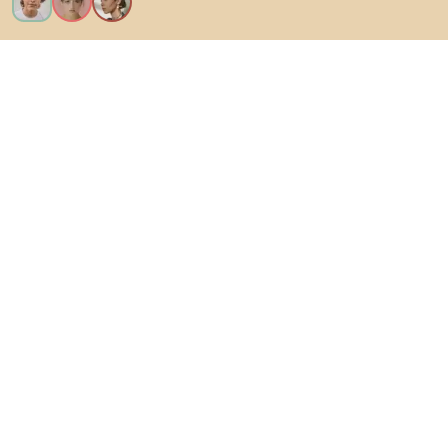
Ik wil alle functies!
Over Biano
Voor gebruikers
Voor winkels
Ga zeker op verkenning
Producten
AI-ontwerper