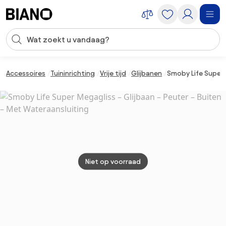
Navigatie overslaan, naar inhoud springen
Zoekopdracht invoeren
Inhoud overslaan, naar voettekst springen
Accessoires
Tuininrichting
Vrije tijd
Glijbanen
Smoby Life Super 
Niet op voorraad