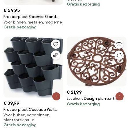
Gratis bezorging
niveaus
€ 54,95
Prosperplast Bloomie Stand
Voor binnen, metalen, moderne
Plantenstandaard - Wit - 3
Gratis bezorging
Potten - 80,5 cm
€ 21,99
Esschert Design plantentrolley
€ 39,99
Gratis bezorging
rond L - LxBxH:
Prosperplast Cascade Wall
34,5x34,5x6,4cm
Voor buiten, voor binnen,
Verticale Tuin - Antraciet - 12
plantenrek muur
Potten - Modulair
Gratis bezorging