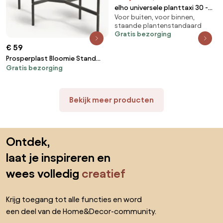
elho universele planttaxi 30 -
Voor buiten, voor binnen,
Anthracite - Plantentrolley op 4
staande plantenstandaard
wielen
Gratis bezorging
€ 59
Prosperplast Bloomie Stand
Gratis bezorging
Plantenrek - Wit - 4 Potten - 125
cm
Bekijk meer producten
Sla de voettekst over, ga naar het begin van de pagina
Ontdek,
laat je inspireren en
wees volledig
creatief
Krijg toegang tot alle functies en word
een deel van de Home&Decor-community.