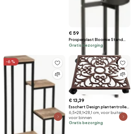
€ 59
Prosperplast Bloomie Stand
Gratis bezorging
Plantenstandaard - 125 cm -
Wit - 3 Potten
-6 %
€ 13,39
Esschert Design plantentrolley
6,5×28,1×28,1 cm, voor buiten,
vierkant - LxBxH:
voor binnen
28,1x28,1x6,5cm
Gratis bezorging