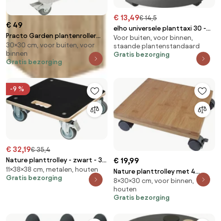
€ 13,49
€ 14,5
€ 49
elho universele planttaxi 30 -
Practo Garden plantenroller
Voor buiten, voor binnen,
Anthracite - Plantentrolley op 4
30×30 cm, voor buiten, voor
070Aluminium - Plantenrollers -
staande plantenstandaard
wielen
binnen
Gratis bezorging
30x30cm - indoor / outdoor
Gratis bezorging
-9 %
€ 32,19
€ 35,4
€ 19,99
Nature planttrolley - zwart - 38
11×38×38 cm, metalen, houten
x 38 x H11cm
Nature planttrolley met 4
Gratis bezorging
8×30×30 cm, voor binnen,
wielen - 30 x 30 x H8cm
houten
Gratis bezorging