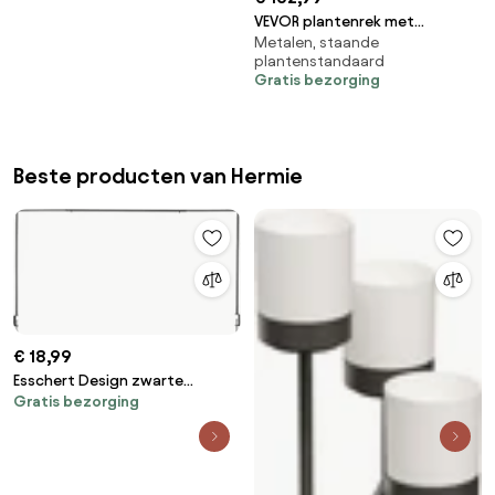
VEVOR plantenrek met
Metalen, staande
kweeklamp 90x35x150 cm,
plantenstandaard
plantenstandaard met 4 lagen,
Gratis bezorging
plantenplank met wielen, 90W
3-kleuren full spectrum lampen,
metalen bloemenrek voor
zaadkieming
Beste producten van Hermie
€ 18,99
Esschert Design zwarte
Gratis bezorging
tafelklem