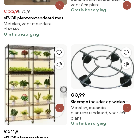
voor één plant
- Tot 30 kg
Gratis bezorging
€ 55,9
€ 75,9
VEVOR plantenstandaard met
Metalen, voor meerdere
groeilamp, metalen
planten
bloemenstandaard met 9
Gratis bezorging
niveaus, 3 timer en 10
helderheidsniveaus,
bloemenplank voor
woonkamer- en
balkondecoratie, 62x28x160
cm
€ 3,99
Bloempothouder op wielen -
Metalen, staande
Diameter 31 cm
plantenstandaard, voor één
plant
Gratis bezorging
€ 211,9