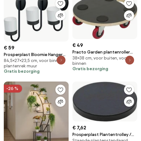
€ 49
€ 59
Practo Garden plantenroller
Prosperplast Bloomie Hanger
38×38 cm, voor buiten, voor
055Hout - Plantenrollers -
84,5×27×23,5 cm, voor binnen,
Set - Wandplantenbakken Wit -
binnen
38x38cm
plantenrek muur
3 stuks - 27x23,5x84,5 cm
Gratis bezorging
Gratis bezorging
-26 %
€ 7,62
Prosperplast Plantentrolley /
Staande plantenstandaard,
Multiroller - Antraciet - Ø 30 cm