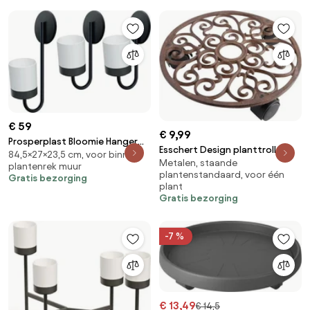
€ 59
€ 9,99
Prosperplast Bloomie Hanger
Esschert Design planttrolley
84,5×27×23,5 cm, voor binnen,
Set - Wandplantenbakken Wit -
Metalen, staande
rond S
plantenrek muur
3 stuks - 27x23,5x84,5 cm
plantenstandaard, voor één
Gratis bezorging
plant
Gratis bezorging
-7 %
€ 13,49
€ 14,5