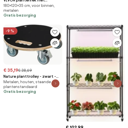
VEVOR plantenrek met
180×120×35 cm, voor binnen,
groeilamp, 6-laags plantenrek
metalen
met dubbele rij voor
Gratis bezorging
kamerplanten, wielen en timer,
200W full-spectrum lampen,
bloeirek voor het opkweken van
-9 %
zaden, 120x35x180cm
€ 35,19
€ 38,69
Nature planttrolley - zwart -
Metalen, houten, staande
Diameter 38 x H11cm
plantenstandaard
Gratis bezorging
€ 102,99